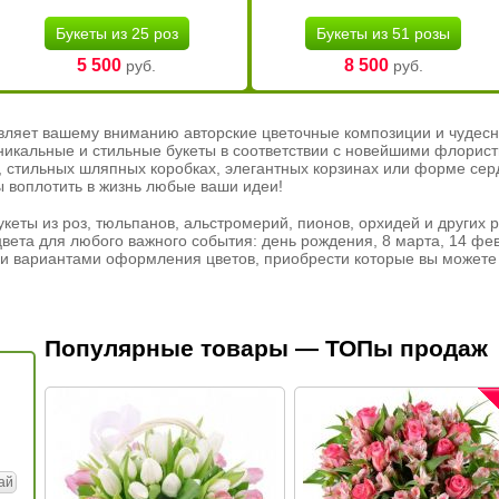
Букеты из 25 роз
Букеты из 51 розы
5 500
8 500
руб.
руб.
вляет вашему вниманию авторские цветочные композиции и чудесн
никальные и стильные букеты в соответствии с новейшими флорис
ах, стильных шляпных коробках, элегантных корзинах или форме се
ы воплотить в жизнь любые ваши идеи!
кеты из роз, тюльпанов, альстромерий, пионов, орхидей и других 
вета для любого важного события: день рождения, 8 марта, 14 фев
и вариантами оформления цветов, приобрести которые вы можете 
Популярные товары — ТОПы продаж
ай