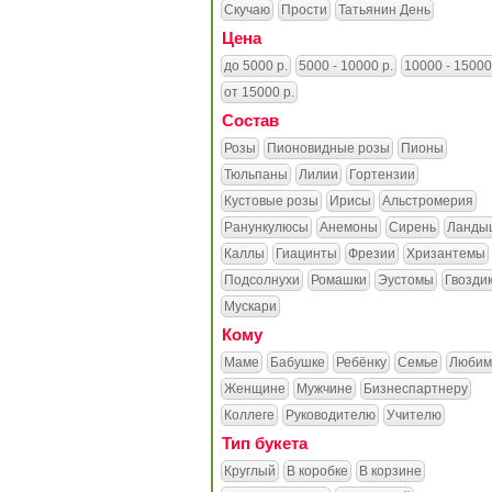
Скучаю
Прости
Татьянин День
Цена
до 5000 р.
5000 - 10000 р.
10000 - 15000
от 15000 р.
Состав
Розы
Пионовидные розы
Пионы
Тюльпаны
Лилии
Гортензии
Кустовые розы
Ирисы
Альстромерия
Ранункулюсы
Анемоны
Сирень
Ланды
Каллы
Гиацинты
Фрезии
Хризантемы
Подсолнухи
Ромашки
Эустомы
Гвозди
Мускари
Кому
Маме
Бабушке
Ребёнку
Семье
Любим
Женщине
Мужчине
Бизнеспартнеру
Коллеге
Руководителю
Учителю
Тип букета
Круглый
В коробке
В корзине