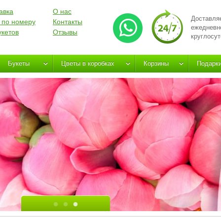
авка
О нас
Доставля
 по номеру
Контакты
ежедневн
укетов
Отзывы
круглосут
Букеты
Цветы в коробках
Корзины
Подарк