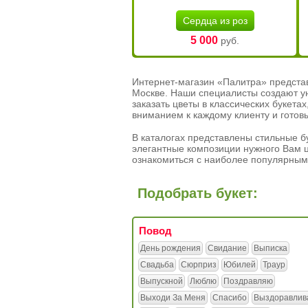
Сердца из роз
5 000
руб.
Интернет-магазин «Палитра» предста
Москве. Наши специалисты создают у
заказать цветы в классических букет
вниманием к каждому клиенту и готов
В каталогах представлены стильные бу
элегантные композиции нужного Вам ц
ознакомиться с наиболее популярным
Подобрать букет:
Повод
День рождения
Свидание
Выписка
Свадьба
Сюрприз
Юбилей
Траур
Выпускной
Люблю
Поздравляю
Выходи За Меня
Спасибо
Выздоравлив