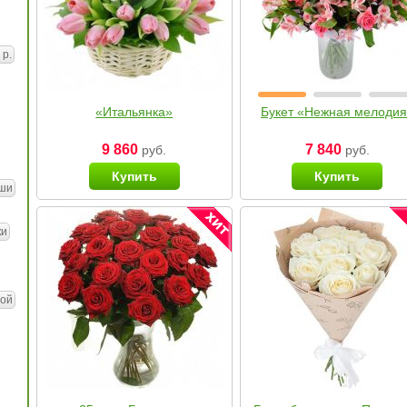
 р.
«Итальянка»
Букет «Нежная мелоди
9 860
7 840
руб.
руб.
Купить
Купить
ши
ки
ой