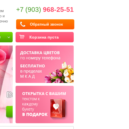
+7 (903)
968-25-51
ем
о и
очно
Обратный звонок
и
Корзина пуста