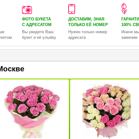
ФОТО БУКЕТА
ДОСТАВИМ, ЗНАЯ
ГАРАНТ
С АДРЕСАТОМ
ТОЛЬКО
ЕЁ НОМЕР
100% С
ше
Вы увидете Ваш
Нужен только номер
Иначе мы
укетом
букет и её улыбку
адресата
заменим 
Москве