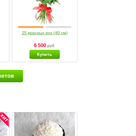
25 красных роз (40 см)
6 500
руб.
Купить
кетов