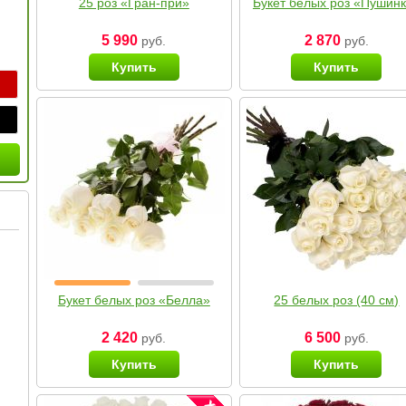
25 роз «Гран-при»
Букет белых роз «Пушин
5 990
2 870
руб.
руб.
Купить
Купить
Букет белых роз «Белла»
25 белых роз (40 см)
2 420
6 500
руб.
руб.
Купить
Купить