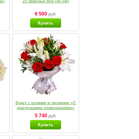
ка»
25 красных роз (40 см)
6 500
руб.
Купить
Букет с розами и лилиями «С
наилучшими пожеланиями»
5 740
руб.
Купить