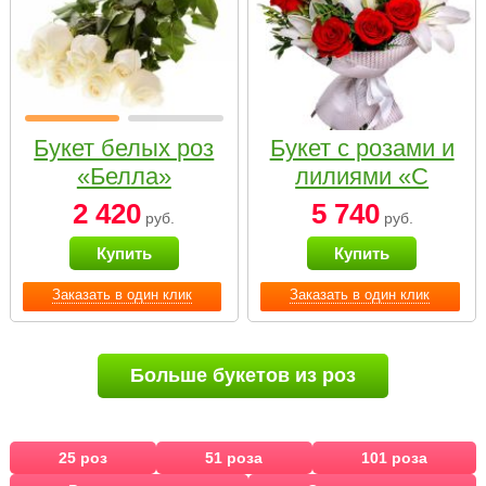
Букет белых роз
Букет с розами и
«Белла»
лилиями «С
наилучшими
2 420
5 740
руб.
руб.
пожеланиями»
Купить
Купить
Заказать в один клик
Заказать в один клик
Больше букетов из роз
25 роз
51 роза
101 роза