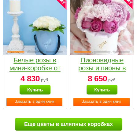
Белые розы в
Пионовидные
мини-коробке от
розы и пионы в
Bella Fiori
белой коробке
4 830
8 650
руб.
руб.
Small
Купить
Купить
Заказать в один клик
Заказать в один клик
Еще цветы в шляпных коробках