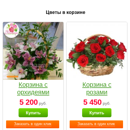
Цветы в корзине
Корзина с
Корзина с
орхидеями
розами
малая
«Красный
5 200
5 450
руб.
руб.
Париж»
Купить
Купить
Заказать в один клик
Заказать в один клик