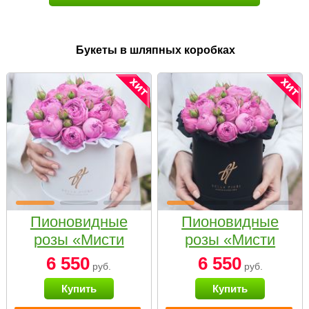
Букеты в шляпных коробках
Пионовидные
Пионовидные
розы «Мисти
розы «Мисти
бабблс» в белой
бабблс» в
6 550
6 550
руб.
руб.
коробке Small
черной коробке
Купить
Купить
Small