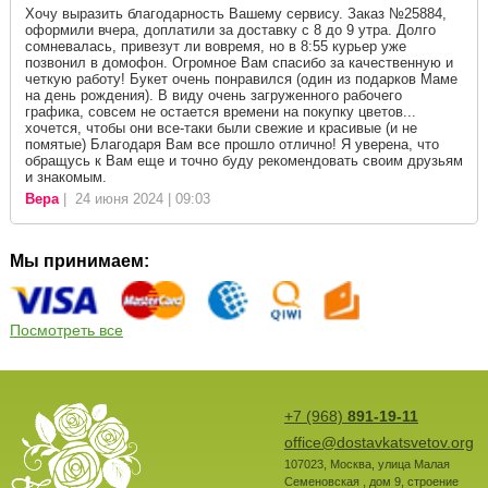
Хочу выразить благодарность Вашему сервису. Заказ №25884,
оформили вчера, доплатили за доставку с 8 до 9 утра. Долго
сомневалась, привезут ли вовремя, но в 8:55 курьер уже
позвонил в домофон. Огромное Вам спасибо за качественную и
четкую работу! Букет очень понравился (один из подарков Маме
на день рождения). В виду очень загруженного рабочего
графика, совсем не остается времени на покупку цветов...
хочется, чтобы они все-таки были свежие и красивые (и не
помятые) Благодаря Вам все прошло отлично! Я уверена, что
обращусь к Вам еще и точно буду рекомендовать своим друзьям
и знакомым.
Вера
| 24 июня 2024 | 09:03
Мы принимаем:
Посмотреть все
+7 (968)
891-19-11
office@dostavkatsvetov.org
107023
,
Москва
,
улица Малая
Семеновская , дом 9, строение