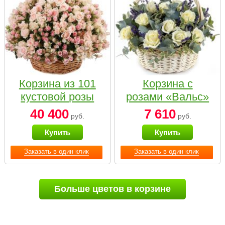
Корзина из 101
Корзина с
кустовой розы
розами «Вальс»
нежных тонов
40 400
7 610
руб.
руб.
Купить
Купить
Заказать в один клик
Заказать в один клик
Больше цветов в корзине