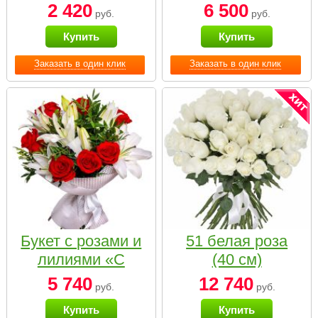
2 420
6 500
руб.
руб.
Купить
Купить
Заказать в один клик
Заказать в один клик
Букет с розами и
51 белая роза
лилиями «С
(40 см)
наилучшими
5 740
12 740
руб.
руб.
пожеланиями»
Купить
Купить