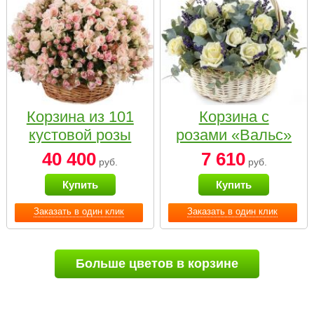
Корзина из 101
Корзина с
кустовой розы
розами «Вальс»
нежных тонов
40 400
7 610
руб.
руб.
Купить
Купить
Заказать в один клик
Заказать в один клик
Больше цветов в корзине