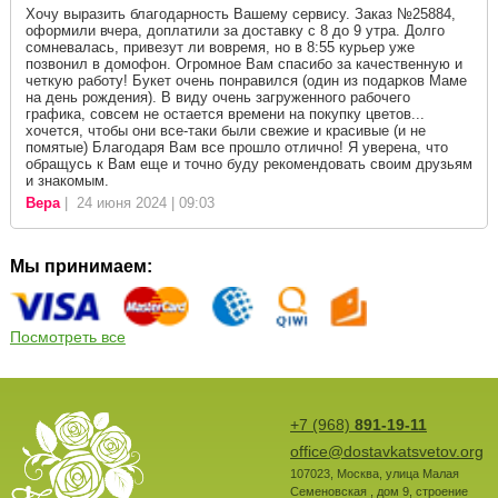
Хочу выразить благодарность Вашему сервису. Заказ №25884,
оформили вчера, доплатили за доставку с 8 до 9 утра. Долго
сомневалась, привезут ли вовремя, но в 8:55 курьер уже
позвонил в домофон. Огромное Вам спасибо за качественную и
четкую работу! Букет очень понравился (один из подарков Маме
на день рождения). В виду очень загруженного рабочего
графика, совсем не остается времени на покупку цветов...
хочется, чтобы они все-таки были свежие и красивые (и не
помятые) Благодаря Вам все прошло отлично! Я уверена, что
обращусь к Вам еще и точно буду рекомендовать своим друзьям
и знакомым.
Вера
| 24 июня 2024 | 09:03
Мы принимаем:
Посмотреть все
+7 (968)
891-19-11
office@dostavkatsvetov.org
107023
,
Москва
,
улица Малая
Семеновская , дом 9, строение