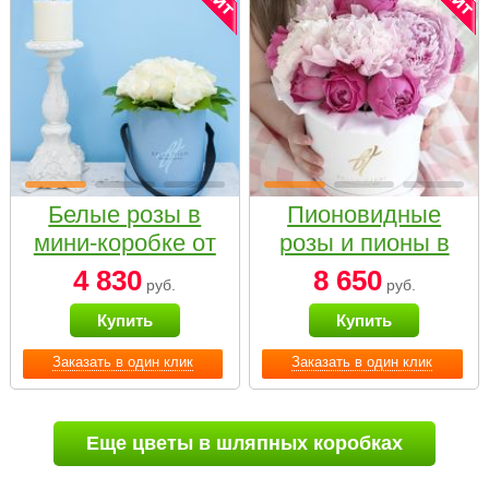
Белые розы в
Пионовидные
мини-коробке от
розы и пионы в
Bella Fiori
белой коробке
4 830
8 650
руб.
руб.
Small
Купить
Купить
Заказать в один клик
Заказать в один клик
Еще цветы в шляпных коробках