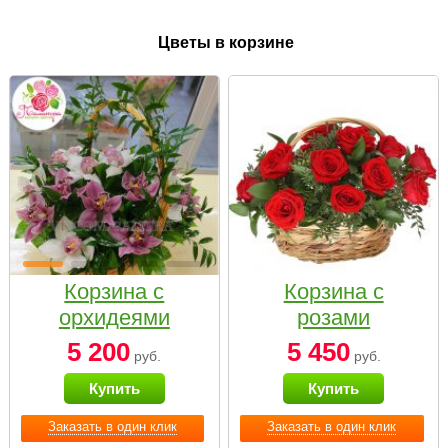
Цветы в корзине
Корзина с
Корзина с
орхидеями
розами
малая
«Красный
5 200
5 450
руб.
руб.
Париж»
Купить
Купить
Заказать в один клик
Заказать в один клик