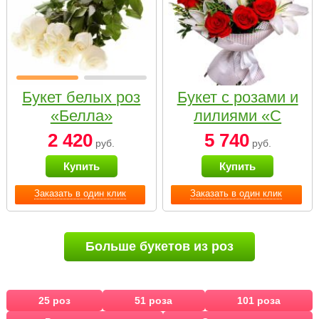
Букет белых роз
Букет с розами и
«Белла»
лилиями «С
наилучшими
2 420
5 740
руб.
руб.
пожеланиями»
Купить
Купить
Заказать в один клик
Заказать в один клик
Больше букетов из роз
25 роз
51 роза
101 роза