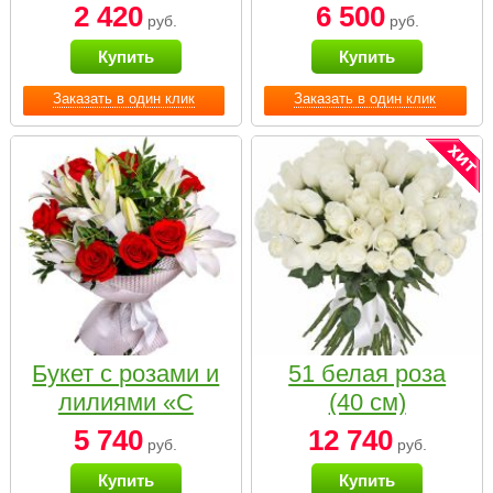
2 420
6 500
руб.
руб.
Купить
Купить
Заказать в один клик
Заказать в один клик
Букет с розами и
51 белая роза
лилиями «С
(40 см)
наилучшими
5 740
12 740
руб.
руб.
пожеланиями»
Купить
Купить