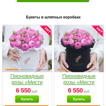
Букеты в шляпных коробках
Пионовидные
Пионовидные
розы «Мисти
розы «Мисти
бабблс» в белой
бабблс» в
6 550
6 550
руб.
руб.
коробке Small
черной коробке
Купить
Купить
Small