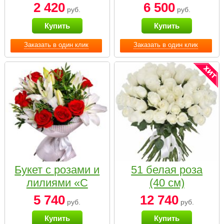
2 420
6 500
руб.
руб.
Купить
Купить
Заказать в один клик
Заказать в один клик
Букет с розами и
51 белая роза
лилиями «С
(40 см)
наилучшими
5 740
12 740
руб.
руб.
пожеланиями»
Купить
Купить