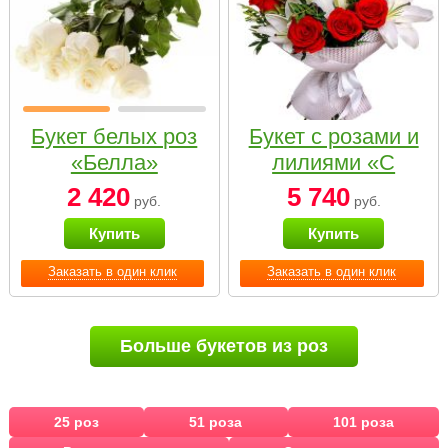
Букет белых роз
Букет с розами и
«Белла»
лилиями «С
наилучшими
2 420
5 740
руб.
руб.
пожеланиями»
Купить
Купить
Заказать в один клик
Заказать в один клик
Больше букетов из роз
25 роз
51 роза
101 роза