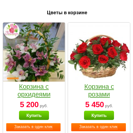
Цветы в корзине
Корзина с
Корзина с
орхидеями
розами
малая
«Красный
5 200
5 450
руб.
руб.
Париж»
Купить
Купить
Заказать в один клик
Заказать в один клик