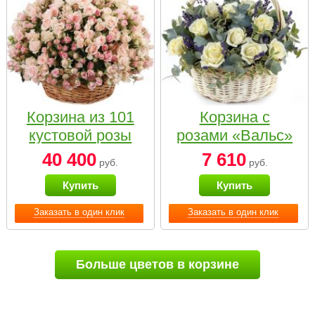
Корзина из 101
Корзина с
кустовой розы
розами «Вальс»
нежных тонов
40 400
7 610
руб.
руб.
Купить
Купить
Заказать в один клик
Заказать в один клик
Больше цветов в корзине