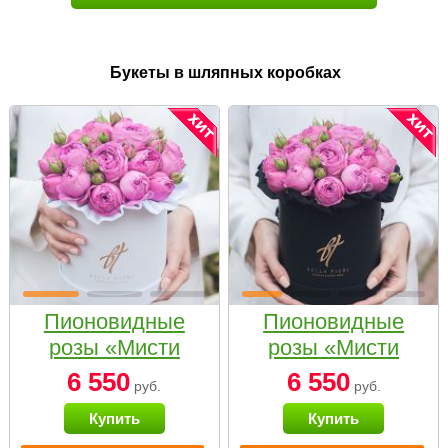
Букеты в шляпных коробках
Пионовидные
Пионовидные
розы «Мисти
розы «Мисти
бабблс» в белой
бабблс» в
6 550
6 550
руб.
руб.
коробке Small
черной коробке
Купить
Купить
Small