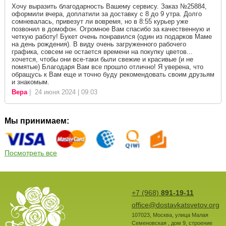
Хочу выразить благодарность Вашему сервису. Заказ №25884,
оформили вчера, доплатили за доставку с 8 до 9 утра. Долго
сомневалась, привезут ли вовремя, но в 8:55 курьер уже
позвонил в домофон. Огромное Вам спасибо за качественную и
четкую работу! Букет очень понравился (один из подарков Маме
на день рождения). В виду очень загруженного рабочего
графика, совсем не остается времени на покупку цветов...
хочется, чтобы они все-таки были свежие и красивые (и не
помятые) Благодаря Вам все прошло отлично! Я уверена, что
обращусь к Вам еще и точно буду рекомендовать своим друзьям
и знакомым.
Вера
| 24 июня 2024 | 09:03
Мы принимаем:
Посмотреть все
+7 (968)
891-19-11
office@dostavkatsvetov.org
107023
,
Москва
,
улица Малая
Семеновская , дом 9, строение