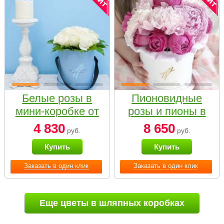
Белые розы в
Пионовидные
мини-коробке от
розы и пионы в
Bella Fiori
белой коробке
4 830
8 650
руб.
руб.
Small
Купить
Купить
Заказать в один клик
Заказать в один клик
Еще цветы в шляпных коробках