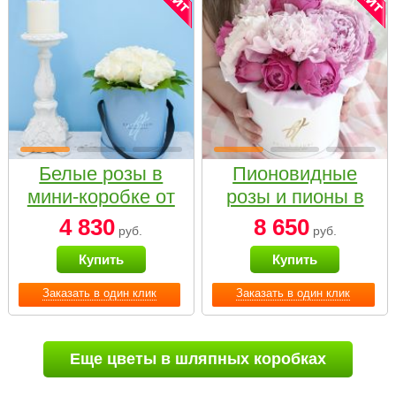
Белые розы в
Пионовидные
мини-коробке от
розы и пионы в
Bella Fiori
белой коробке
4 830
8 650
руб.
руб.
Small
Купить
Купить
Заказать в один клик
Заказать в один клик
Еще цветы в шляпных коробках