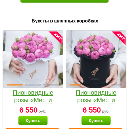
Букеты в шляпных коробках
Пионовидные
Пионовидные
розы «Мисти
розы «Мисти
бабблс» в белой
бабблс» в
6 550
6 550
руб.
руб.
коробке Small
черной коробке
Купить
Купить
Small