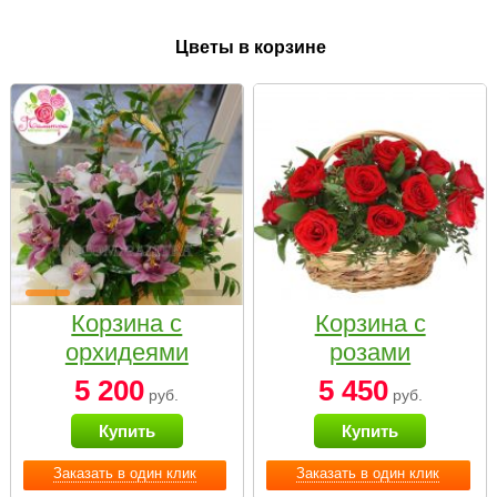
Цветы в корзине
Корзина с
Корзина с
орхидеями
розами
малая
«Красный
5 200
5 450
руб.
руб.
Париж»
Купить
Купить
Заказать в один клик
Заказать в один клик