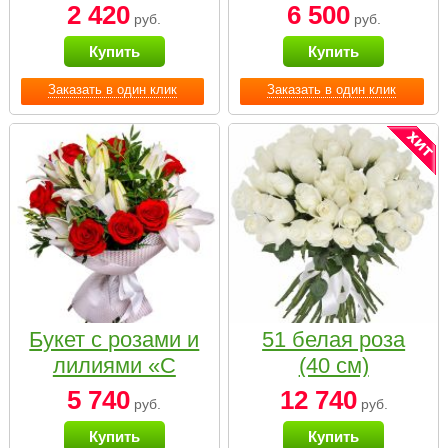
2 420
6 500
руб.
руб.
Купить
Купить
Заказать в один клик
Заказать в один клик
Букет с розами и
51 белая роза
лилиями «С
(40 см)
наилучшими
5 740
12 740
руб.
руб.
пожеланиями»
Купить
Купить