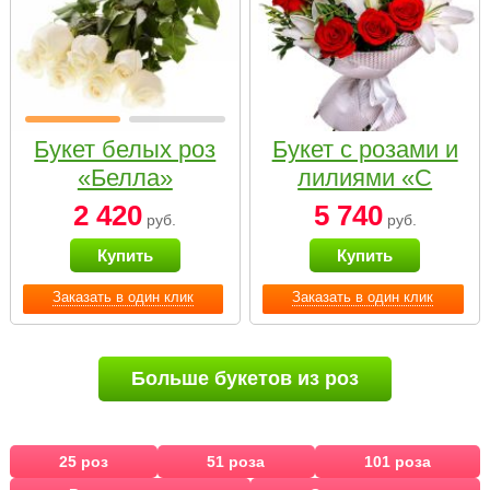
Букет белых роз
Букет с розами и
«Белла»
лилиями «С
наилучшими
2 420
5 740
руб.
руб.
пожеланиями»
Купить
Купить
Заказать в один клик
Заказать в один клик
Больше букетов из роз
25 роз
51 роза
101 роза