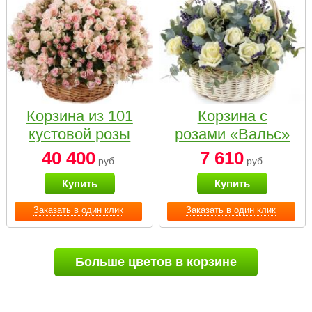
Корзина из 101
Корзина с
кустовой розы
розами «Вальс»
нежных тонов
40 400
7 610
руб.
руб.
Купить
Купить
Заказать в один клик
Заказать в один клик
Больше цветов в корзине