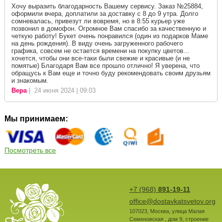
Хочу выразить благодарность Вашему сервису. Заказ №25884,
оформили вчера, доплатили за доставку с 8 до 9 утра. Долго
сомневалась, привезут ли вовремя, но в 8:55 курьер уже
позвонил в домофон. Огромное Вам спасибо за качественную и
четкую работу! Букет очень понравился (один из подарков Маме
на день рождения). В виду очень загруженного рабочего
графика, совсем не остается времени на покупку цветов...
хочется, чтобы они все-таки были свежие и красивые (и не
помятые) Благодаря Вам все прошло отлично! Я уверена, что
обращусь к Вам еще и точно буду рекомендовать своим друзьям
и знакомым.
Вера
| 24 июня 2024 | 09:03
Мы принимаем:
Посмотреть все
+7 (968)
891-19-11
office@dostavkatsvetov.org
107023
,
Москва
,
улица Малая
Семеновская , дом 9, строение