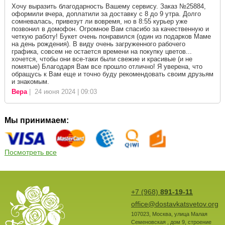
Хочу выразить благодарность Вашему сервису. Заказ №25884,
оформили вчера, доплатили за доставку с 8 до 9 утра. Долго
сомневалась, привезут ли вовремя, но в 8:55 курьер уже
позвонил в домофон. Огромное Вам спасибо за качественную и
четкую работу! Букет очень понравился (один из подарков Маме
на день рождения). В виду очень загруженного рабочего
графика, совсем не остается времени на покупку цветов...
хочется, чтобы они все-таки были свежие и красивые (и не
помятые) Благодаря Вам все прошло отлично! Я уверена, что
обращусь к Вам еще и точно буду рекомендовать своим друзьям
и знакомым.
Вера
| 24 июня 2024 | 09:03
Мы принимаем:
Посмотреть все
+7 (968)
891-19-11
office@dostavkatsvetov.org
107023
,
Москва
,
улица Малая
Семеновская , дом 9, строение