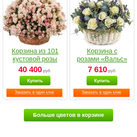
Корзина из 101
Корзина с
кустовой розы
розами «Вальс»
нежных тонов
40 400
7 610
руб.
руб.
Купить
Купить
Заказать в один клик
Заказать в один клик
Больше цветов в корзине