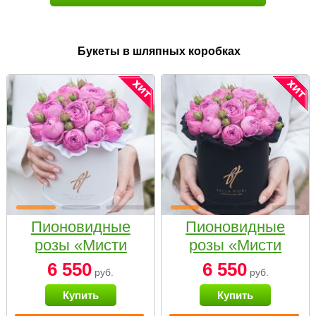
Букеты в шляпных коробках
Пионовидные
Пионовидные
розы «Мисти
розы «Мисти
бабблс» в белой
бабблс» в
6 550
6 550
руб.
руб.
коробке Small
черной коробке
Купить
Купить
Small