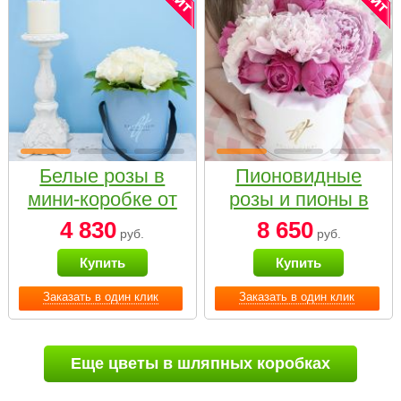
Белые розы в
Пионовидные
мини-коробке от
розы и пионы в
Bella Fiori
белой коробке
4 830
8 650
руб.
руб.
Small
Купить
Купить
Заказать в один клик
Заказать в один клик
Еще цветы в шляпных коробках