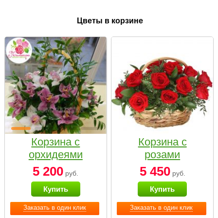
Цветы в корзине
Корзина с
Корзина с
орхидеями
розами
малая
«Красный
5 200
5 450
руб.
руб.
Париж»
Купить
Купить
Заказать в один клик
Заказать в один клик