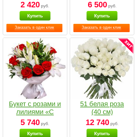
2 420
6 500
руб.
руб.
Купить
Купить
Заказать в один клик
Заказать в один клик
Букет с розами и
51 белая роза
лилиями «С
(40 см)
наилучшими
5 740
12 740
руб.
руб.
пожеланиями»
Купить
Купить