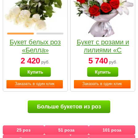
Букет белых роз
Букет с розами и
«Белла»
лилиями «С
наилучшими
2 420
5 740
руб.
руб.
пожеланиями»
Купить
Купить
Заказать в один клик
Заказать в один клик
Больше букетов из роз
25 роз
51 роза
101 роза