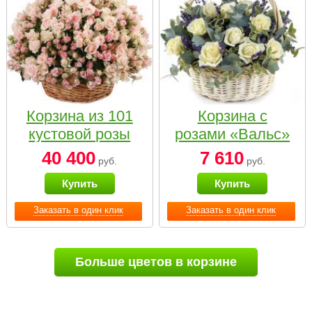
Корзина из 101
Корзина с
кустовой розы
розами «Вальс»
нежных тонов
40 400
7 610
руб.
руб.
Купить
Купить
Заказать в один клик
Заказать в один клик
Больше цветов в корзине