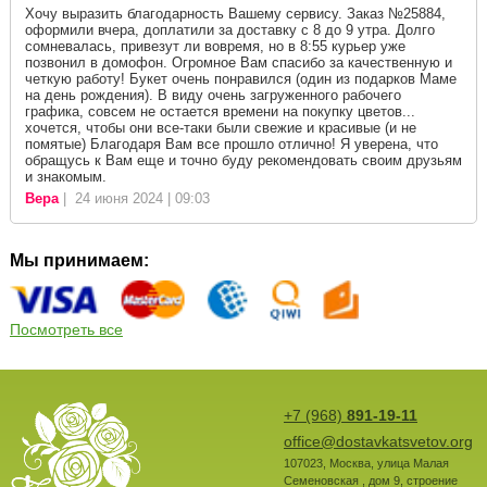
Хочу выразить благодарность Вашему сервису. Заказ №25884,
оформили вчера, доплатили за доставку с 8 до 9 утра. Долго
сомневалась, привезут ли вовремя, но в 8:55 курьер уже
позвонил в домофон. Огромное Вам спасибо за качественную и
четкую работу! Букет очень понравился (один из подарков Маме
на день рождения). В виду очень загруженного рабочего
графика, совсем не остается времени на покупку цветов...
хочется, чтобы они все-таки были свежие и красивые (и не
помятые) Благодаря Вам все прошло отлично! Я уверена, что
обращусь к Вам еще и точно буду рекомендовать своим друзьям
и знакомым.
Вера
| 24 июня 2024 | 09:03
Мы принимаем:
Посмотреть все
+7 (968)
891-19-11
office@dostavkatsvetov.org
107023
,
Москва
,
улица Малая
Семеновская , дом 9, строение