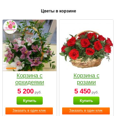
Цветы в корзине
Корзина с
Корзина с
орхидеями
розами
малая
«Красный
5 200
5 450
руб.
руб.
Париж»
Купить
Купить
Заказать в один клик
Заказать в один клик