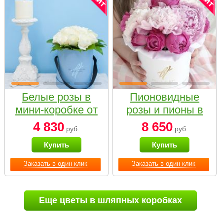
Белые розы в
Пионовидные
мини-коробке от
розы и пионы в
Bella Fiori
белой коробке
4 830
8 650
руб.
руб.
Small
Купить
Купить
Заказать в один клик
Заказать в один клик
Еще цветы в шляпных коробках