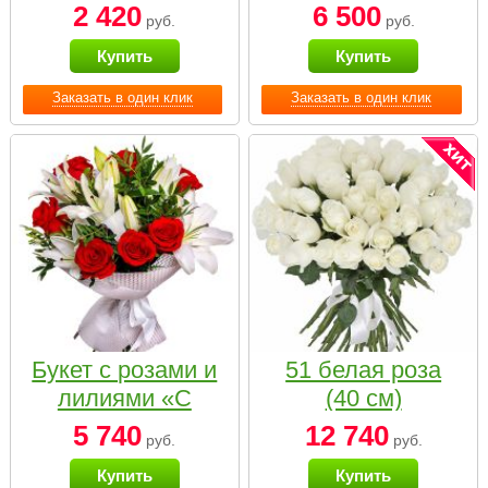
2 420
6 500
руб.
руб.
Купить
Купить
Заказать в один клик
Заказать в один клик
Букет с розами и
51 белая роза
лилиями «С
(40 см)
наилучшими
5 740
12 740
руб.
руб.
пожеланиями»
Купить
Купить