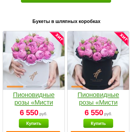
Букеты в шляпных коробках
Пионовидные
Пионовидные
розы «Мисти
розы «Мисти
бабблс» в белой
бабблс» в
6 550
6 550
руб.
руб.
коробке Small
черной коробке
Купить
Купить
Small