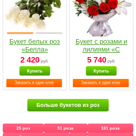
Букет белых роз
Букет с розами и
«Белла»
лилиями «С
наилучшими
2 420
5 740
руб.
руб.
пожеланиями»
Купить
Купить
Заказать в один клик
Заказать в один клик
Больше букетов из роз
25 роз
51 роза
101 роза