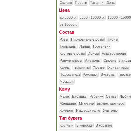
Скучаю
Прости
Татьянин День
Цена
до 5000 р.
5000 - 10000 р.
10000 - 15000
от 15000 р.
Состав
Розы
Пионовидные розы
Пионы
Тюльпаны
Лилии
Гортензии
Кустовые розы
Ирисы
Альстромерия
Ранункулюсы
Анемоны
Сирень
Ланды
Каллы
Гиацинты
Фрезии
Хризантемы
Подсолнухи
Ромашки
Эустомы
Гвозди
Мускари
Кому
Маме
Бабушке
Ребёнку
Семье
Любим
Женщине
Мужчине
Бизнеспартнеру
Коллеге
Руководителю
Учителю
Тип букета
Круглый
В коробке
В корзине