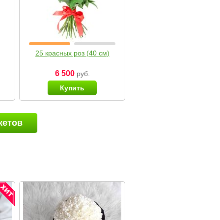
25 красных роз (40 см)
6 500
руб.
Купить
кетов