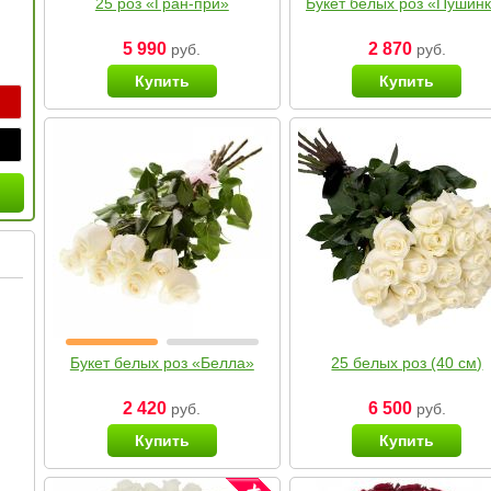
25 роз «Гран-при»
Букет белых роз «Пушин
5 990
2 870
руб.
руб.
Купить
Купить
Букет белых роз «Белла»
25 белых роз (40 см)
2 420
6 500
руб.
руб.
Купить
Купить