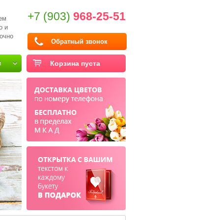
+7 (903)
968-25-51
ем
о и
очно
Обратный звонок
и
Корзина пуста