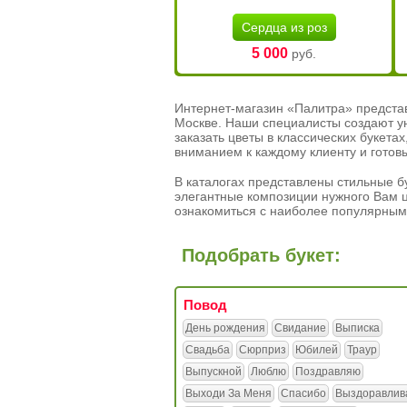
Сердца из роз
5 000
руб.
Интернет-магазин «Палитра» предста
Москве. Наши специалисты создают у
заказать цветы в классических букет
вниманием к каждому клиенту и готов
В каталогах представлены стильные бу
элегантные композиции нужного Вам ц
ознакомиться с наиболее популярным
Подобрать букет:
Повод
День рождения
Свидание
Выписка
Свадьба
Сюрприз
Юбилей
Траур
Выпускной
Люблю
Поздравляю
Выходи За Меня
Спасибо
Выздоравлив