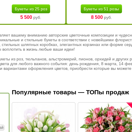
Букеты из 25 роз
Букеты из 51 розы
5 500
8 500
руб.
руб.
вляет вашему вниманию авторские цветочные композиции и чудесн
никальные и стильные букеты в соответствии с новейшими флорис
ах, стильных шляпных коробках, элегантных корзинах или форме се
ы воплотить в жизнь любые ваши идеи!
кеты из роз, тюльпанов, альстромерий, пионов, орхидей и других 
вета для любого важного события: день рождения, 8 марта, 14 фев
и вариантами оформления цветов, приобрести которые вы можете 
Популярные товары — ТОПы продаж
ай