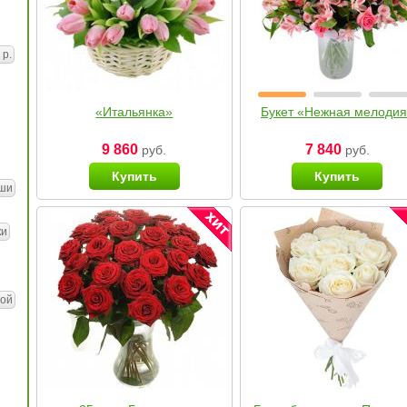
 р.
«Итальянка»
Букет «Нежная мелоди
9 860
7 840
руб.
руб.
Купить
Купить
ши
ки
ой