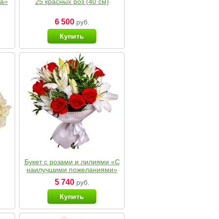
ка»
25 красных роз (40 см)
6 500
руб.
Купить
Букет с розами и лилиями «С
наилучшими пожеланиями»
5 740
руб.
Купить