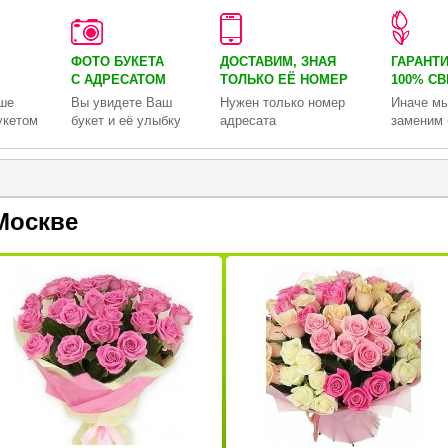
ФОТО БУКЕТА
ДОСТАВИМ, ЗНАЯ
ГАРАНТ
С АДРЕСАТОМ
ТОЛЬКО
ЕЁ НОМЕР
100% С
ше
Вы увидете Ваш
Нужен только номер
Иначе мы
укетом
букет и её улыбку
адресата
заменим 
Москве