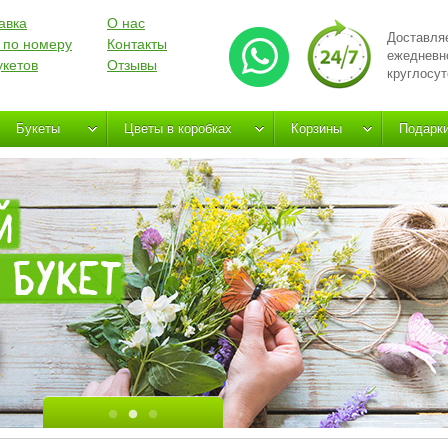
авка
О нас
Доставля
 по номеру
Контакты
ежедневн
укетов
Отзывы
круглосут
Букеты
Цветы в коробках
Корзины
Подарк