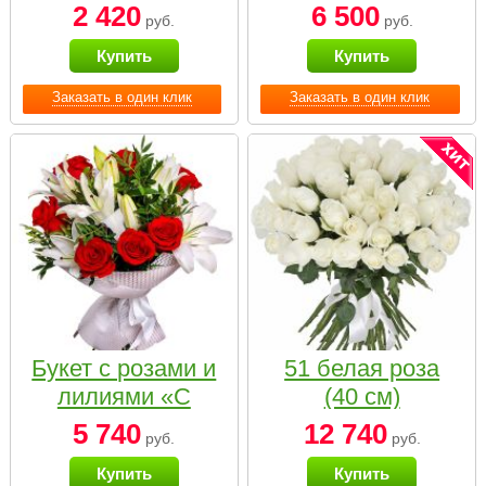
2 420
6 500
руб.
руб.
Купить
Купить
Заказать в один клик
Заказать в один клик
Букет с розами и
51 белая роза
лилиями «С
(40 см)
наилучшими
5 740
12 740
руб.
руб.
пожеланиями»
Купить
Купить