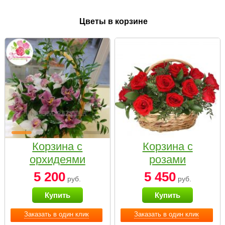
Цветы в корзине
Корзина с
Корзина с
орхидеями
розами
малая
«Красный
5 200
5 450
руб.
руб.
Париж»
Купить
Купить
Заказать в один клик
Заказать в один клик