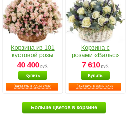
Корзина из 101
Корзина с
кустовой розы
розами «Вальс»
нежных тонов
40 400
7 610
руб.
руб.
Купить
Купить
Заказать в один клик
Заказать в один клик
Больше цветов в корзине