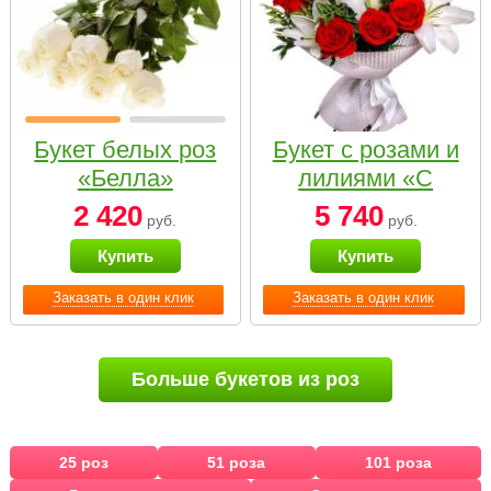
Букет белых роз
Букет с розами и
«Белла»
лилиями «С
наилучшими
2 420
5 740
руб.
руб.
пожеланиями»
Купить
Купить
Заказать в один клик
Заказать в один клик
Больше букетов из роз
25 роз
51 роза
101 роза