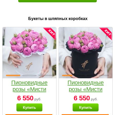
Букеты в шляпных коробках
Пионовидные
Пионовидные
розы «Мисти
розы «Мисти
бабблс» в белой
бабблс» в
6 550
6 550
руб.
руб.
коробке Small
черной коробке
Купить
Купить
Small