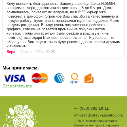
Хочу выразить благодарность Вашему сервису. Заказ №25884,
оформили вчера, доплатили за доставку с 8 до 9 утра. Долго
сомневалась, привезут ли вовремя, но в 8:55 курьер уже
позвонил в домофон. Огромное Вам спасибо за качественную и
четкую работу! Букет очень понравился (один из подарков Маме
на день рождения). В виду очень загруженного рабочего
графика, совсем не остается времени на покупку цветов...
хочется, чтобы они все-таки были свежие и красивые (и не
помятые) Благодаря Вам все прошло отлично! Я уверена, что
обращусь к Вам еще и точно буду рекомендовать своим друзьям
и знакомым.
Вера
| 24 июня 2024 | 09:03
Мы принимаем:
Посмотреть все
+7 (968)
891-19-11
office@dostavkatsvetov.org
107023
,
Москва
,
улица Малая
Семеновская , дом 9, строение