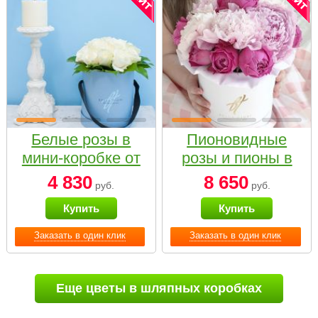
Белые розы в
Пионовидные
мини-коробке от
розы и пионы в
Bella Fiori
белой коробке
4 830
8 650
руб.
руб.
Small
Купить
Купить
Заказать в один клик
Заказать в один клик
Еще цветы в шляпных коробках