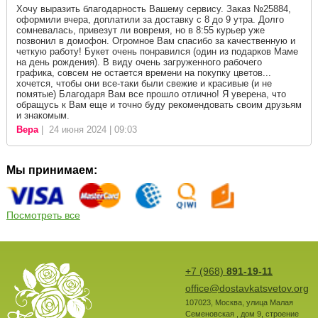
Хочу выразить благодарность Вашему сервису. Заказ №25884,
оформили вчера, доплатили за доставку с 8 до 9 утра. Долго
сомневалась, привезут ли вовремя, но в 8:55 курьер уже
позвонил в домофон. Огромное Вам спасибо за качественную и
четкую работу! Букет очень понравился (один из подарков Маме
на день рождения). В виду очень загруженного рабочего
графика, совсем не остается времени на покупку цветов...
хочется, чтобы они все-таки были свежие и красивые (и не
помятые) Благодаря Вам все прошло отлично! Я уверена, что
обращусь к Вам еще и точно буду рекомендовать своим друзьям
и знакомым.
Вера
| 24 июня 2024 | 09:03
Мы принимаем:
Посмотреть все
+7 (968)
891-19-11
office@dostavkatsvetov.org
107023
,
Москва
,
улица Малая
Семеновская , дом 9, строение