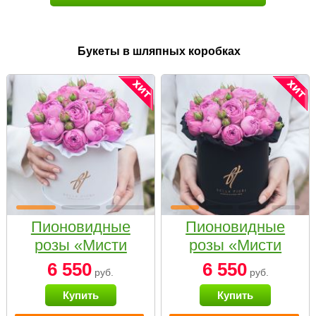
Букеты в шляпных коробках
Пионовидные
Пионовидные
розы «Мисти
розы «Мисти
бабблс» в белой
бабблс» в
6 550
6 550
руб.
руб.
коробке Small
черной коробке
Купить
Купить
Small