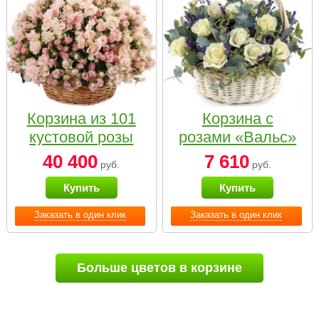
Корзина из 101
Корзина с
кустовой розы
розами «Вальс»
нежных тонов
40 400
7 610
руб.
руб.
Купить
Купить
Заказать в один клик
Заказать в один клик
Больше цветов в корзине