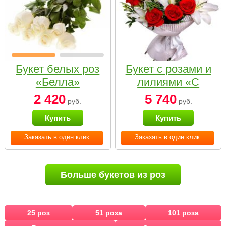
Букет белых роз
Букет с розами и
«Белла»
лилиями «С
наилучшими
2 420
5 740
руб.
руб.
пожеланиями»
Купить
Купить
Заказать в один клик
Заказать в один клик
Больше букетов из роз
25 роз
51 роза
101 роза