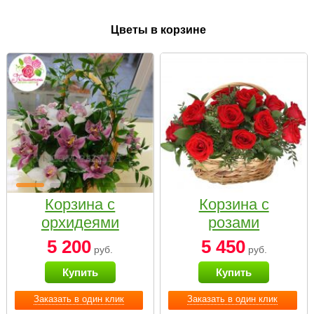
Цветы в корзине
Корзина с
Корзина с
орхидеями
розами
малая
«Красный
5 200
5 450
руб.
руб.
Париж»
Купить
Купить
Заказать в один клик
Заказать в один клик