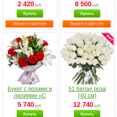
2 420
6 500
руб.
руб.
Купить
Купить
Заказать в один клик
Заказать в один клик
Букет с розами и
51 белая роза
лилиями «С
(40 см)
наилучшими
5 740
12 740
руб.
руб.
пожеланиями»
Купить
Купить