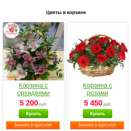
Цветы в корзине
Корзина с
Корзина с
орхидеями
розами
малая
«Красный
5 200
5 450
руб.
руб.
Париж»
Купить
Купить
Заказать в один клик
Заказать в один клик