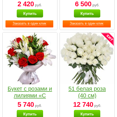
2 420
6 500
руб.
руб.
Купить
Купить
Заказать в один клик
Заказать в один клик
Букет с розами и
51 белая роза
лилиями «С
(40 см)
наилучшими
5 740
12 740
руб.
руб.
пожеланиями»
Купить
Купить