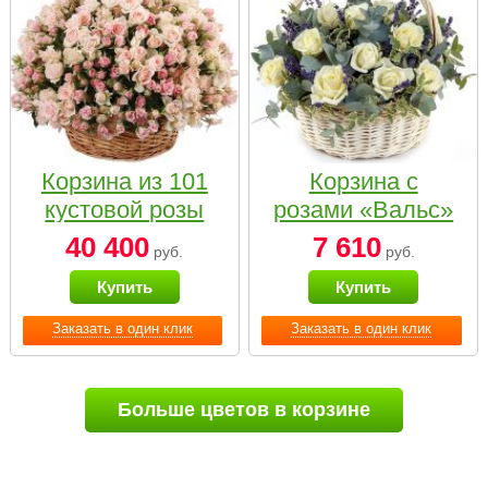
Корзина из 101
Корзина с
кустовой розы
розами «Вальс»
нежных тонов
40 400
7 610
руб.
руб.
Купить
Купить
Заказать в один клик
Заказать в один клик
Больше цветов в корзине