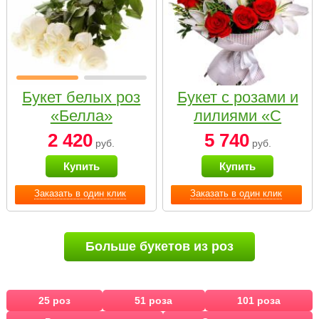
Букет белых роз
Букет с розами и
«Белла»
лилиями «С
наилучшими
2 420
5 740
руб.
руб.
пожеланиями»
Купить
Купить
Заказать в один клик
Заказать в один клик
Больше букетов из роз
25 роз
51 роза
101 роза