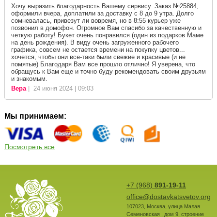
Хочу выразить благодарность Вашему сервису. Заказ №25884,
оформили вчера, доплатили за доставку с 8 до 9 утра. Долго
сомневалась, привезут ли вовремя, но в 8:55 курьер уже
позвонил в домофон. Огромное Вам спасибо за качественную и
четкую работу! Букет очень понравился (один из подарков Маме
на день рождения). В виду очень загруженного рабочего
графика, совсем не остается времени на покупку цветов...
хочется, чтобы они все-таки были свежие и красивые (и не
помятые) Благодаря Вам все прошло отлично! Я уверена, что
обращусь к Вам еще и точно буду рекомендовать своим друзьям
и знакомым.
Вера
| 24 июня 2024 | 09:03
Мы принимаем:
Посмотреть все
+7 (968)
891-19-11
office@dostavkatsvetov.org
107023
,
Москва
,
улица Малая
Семеновская , дом 9, строение