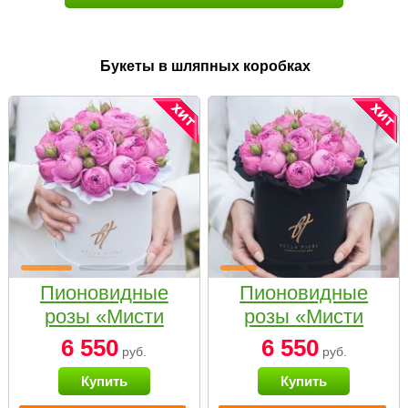
Букеты в шляпных коробках
Пионовидные
Пионовидные
розы «Мисти
розы «Мисти
бабблс» в белой
бабблс» в
6 550
6 550
руб.
руб.
коробке Small
черной коробке
Купить
Купить
Small