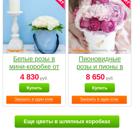
Белые розы в
Пионовидные
мини-коробке от
розы и пионы в
Bella Fiori
белой коробке
4 830
8 650
руб.
руб.
Small
Купить
Купить
Заказать в один клик
Заказать в один клик
Еще цветы в шляпных коробках