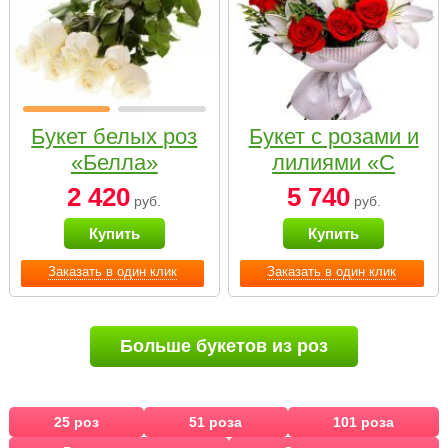
Букет белых роз
Букет с розами и
«Белла»
лилиями «С
наилучшими
2 420
5 740
руб.
руб.
пожеланиями»
Купить
Купить
Заказать в один клик
Заказать в один клик
Больше букетов из роз
25 роз
51 роза
101 роза