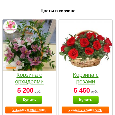
Цветы в корзине
Корзина с
Корзина с
орхидеями
розами
малая
«Красный
5 200
5 450
руб.
руб.
Париж»
Купить
Купить
Заказать в один клик
Заказать в один клик