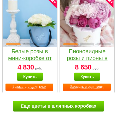
Белые розы в
Пионовидные
мини-коробке от
розы и пионы в
Bella Fiori
белой коробке
4 830
8 650
руб.
руб.
Small
Купить
Купить
Заказать в один клик
Заказать в один клик
Еще цветы в шляпных коробках