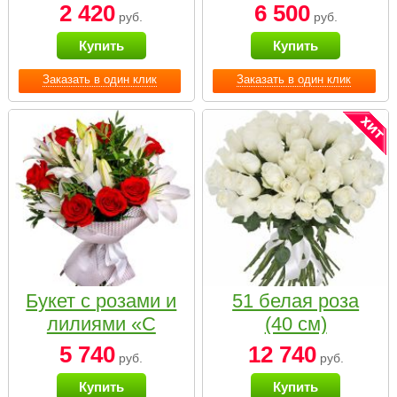
2 420
6 500
руб.
руб.
Купить
Купить
Заказать в один клик
Заказать в один клик
Букет с розами и
51 белая роза
лилиями «С
(40 см)
наилучшими
5 740
12 740
руб.
руб.
пожеланиями»
Купить
Купить