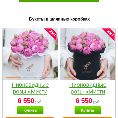
Букеты в шляпных коробках
Пионовидные
Пионовидные
розы «Мисти
розы «Мисти
бабблс» в белой
бабблс» в
6 550
6 550
руб.
руб.
коробке Small
черной коробке
Купить
Купить
Small