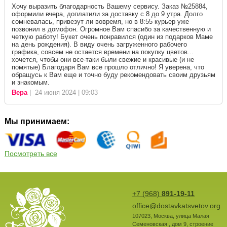
Хочу выразить благодарность Вашему сервису. Заказ №25884,
оформили вчера, доплатили за доставку с 8 до 9 утра. Долго
сомневалась, привезут ли вовремя, но в 8:55 курьер уже
позвонил в домофон. Огромное Вам спасибо за качественную и
четкую работу! Букет очень понравился (один из подарков Маме
на день рождения). В виду очень загруженного рабочего
графика, совсем не остается времени на покупку цветов...
хочется, чтобы они все-таки были свежие и красивые (и не
помятые) Благодаря Вам все прошло отлично! Я уверена, что
обращусь к Вам еще и точно буду рекомендовать своим друзьям
и знакомым.
Вера
| 24 июня 2024 | 09:03
Мы принимаем:
Посмотреть все
+7 (968)
891-19-11
office@dostavkatsvetov.org
107023
,
Москва
,
улица Малая
Семеновская , дом 9, строение