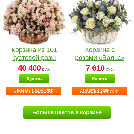
Корзина из 101
Корзина с
кустовой розы
розами «Вальс»
нежных тонов
40 400
7 610
руб.
руб.
Купить
Купить
Заказать в один клик
Заказать в один клик
Больше цветов в корзине