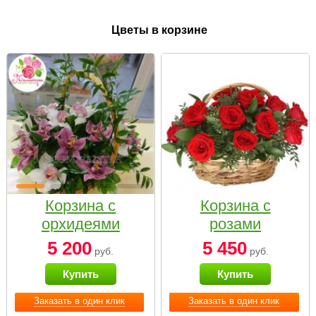
Цветы в корзине
Корзина с
Корзина с
орхидеями
розами
малая
«Красный
5 200
5 450
руб.
руб.
Париж»
Купить
Купить
Заказать в один клик
Заказать в один клик