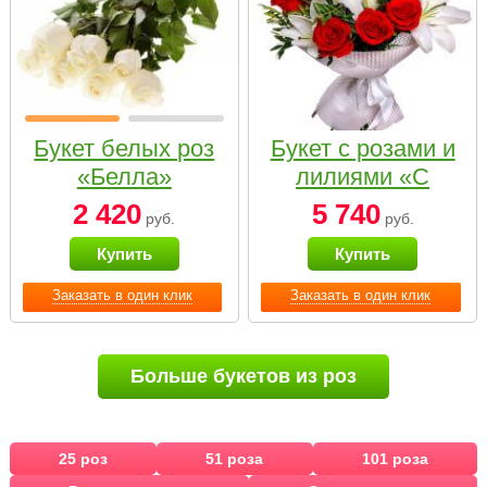
Букет белых роз
Букет с розами и
«Белла»
лилиями «С
наилучшими
2 420
5 740
руб.
руб.
пожеланиями»
Купить
Купить
Заказать в один клик
Заказать в один клик
Больше букетов из роз
25 роз
51 роза
101 роза