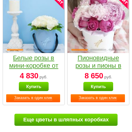
Белые розы в
Пионовидные
мини-коробке от
розы и пионы в
Bella Fiori
белой коробке
4 830
8 650
руб.
руб.
Small
Купить
Купить
Заказать в один клик
Заказать в один клик
Еще цветы в шляпных коробках