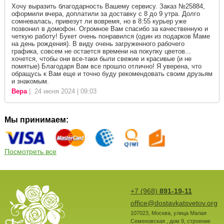
Хочу выразить благодарность Вашему сервису. Заказ №25884,
оформили вчера, доплатили за доставку с 8 до 9 утра. Долго
сомневалась, привезут ли вовремя, но в 8:55 курьер уже
позвонил в домофон. Огромное Вам спасибо за качественную и
четкую работу! Букет очень понравился (один из подарков Маме
на день рождения). В виду очень загруженного рабочего
графика, совсем не остается времени на покупку цветов...
хочется, чтобы они все-таки были свежие и красивые (и не
помятые) Благодаря Вам все прошло отлично! Я уверена, что
обращусь к Вам еще и точно буду рекомендовать своим друзьям
и знакомым.
Вера
| 24 июня 2024 | 09:03
Мы принимаем:
Посмотреть все
+7 (968)
891-19-11
office@dostavkatsvetov.org
107023
,
Москва
,
улица Малая
Семеновская , дом 9, строение