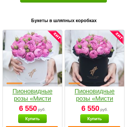
Букеты в шляпных коробках
Пионовидные
Пионовидные
розы «Мисти
розы «Мисти
бабблс» в белой
бабблс» в
6 550
6 550
руб.
руб.
коробке Small
черной коробке
Купить
Купить
Small