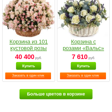
Корзина из 101
Корзина с
кустовой розы
розами «Вальс»
нежных тонов
40 400
7 610
руб.
руб.
Купить
Купить
Заказать в один клик
Заказать в один клик
Больше цветов в корзине