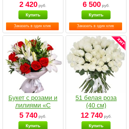
2 420
6 500
руб.
руб.
Купить
Купить
Заказать в один клик
Заказать в один клик
Букет с розами и
51 белая роза
лилиями «С
(40 см)
наилучшими
5 740
12 740
руб.
руб.
пожеланиями»
Купить
Купить