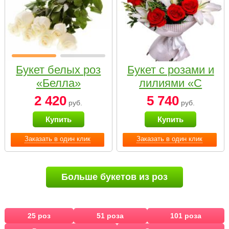
Букет белых роз
Букет с розами и
«Белла»
лилиями «С
наилучшими
2 420
5 740
руб.
руб.
пожеланиями»
Купить
Купить
Заказать в один клик
Заказать в один клик
Больше букетов из роз
25 роз
51 роза
101 роза