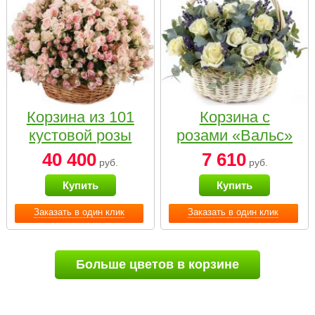
Корзина из 101
Корзина с
кустовой розы
розами «Вальс»
нежных тонов
40 400
7 610
руб.
руб.
Купить
Купить
Заказать в один клик
Заказать в один клик
Больше цветов в корзине