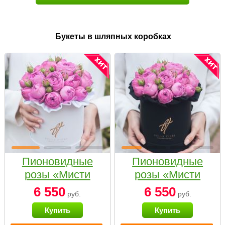
Букеты в шляпных коробках
Пионовидные
Пионовидные
розы «Мисти
розы «Мисти
бабблс» в белой
бабблс» в
6 550
6 550
руб.
руб.
коробке Small
черной коробке
Купить
Купить
Small