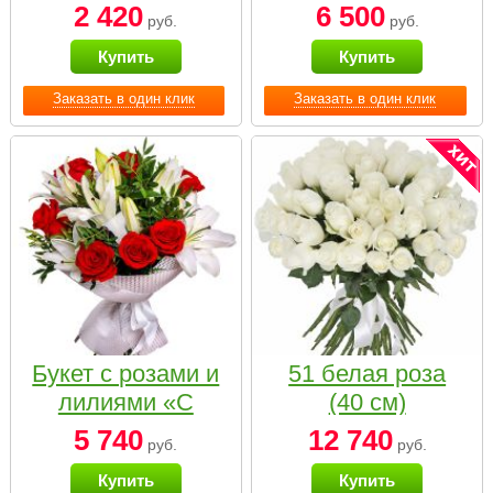
2 420
6 500
руб.
руб.
Купить
Купить
Заказать в один клик
Заказать в один клик
Букет с розами и
51 белая роза
лилиями «С
(40 см)
наилучшими
5 740
12 740
руб.
руб.
пожеланиями»
Купить
Купить