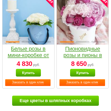
Белые розы в
Пионовидные
мини-коробке от
розы и пионы в
Bella Fiori
белой коробке
4 830
8 650
руб.
руб.
Small
Купить
Купить
Заказать в один клик
Заказать в один клик
Еще цветы в шляпных коробках