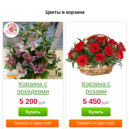
Цветы в корзине
Корзина с
Корзина с
орхидеями
розами
малая
«Красный
5 200
5 450
руб.
руб.
Париж»
Купить
Купить
Заказать в один клик
Заказать в один клик