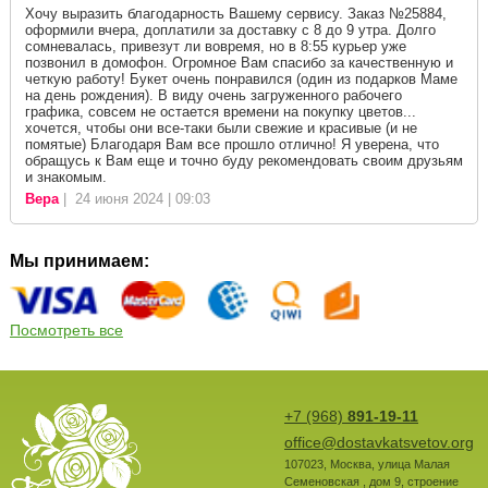
Хочу выразить благодарность Вашему сервису. Заказ №25884,
оформили вчера, доплатили за доставку с 8 до 9 утра. Долго
сомневалась, привезут ли вовремя, но в 8:55 курьер уже
позвонил в домофон. Огромное Вам спасибо за качественную и
четкую работу! Букет очень понравился (один из подарков Маме
на день рождения). В виду очень загруженного рабочего
графика, совсем не остается времени на покупку цветов...
хочется, чтобы они все-таки были свежие и красивые (и не
помятые) Благодаря Вам все прошло отлично! Я уверена, что
обращусь к Вам еще и точно буду рекомендовать своим друзьям
и знакомым.
Вера
| 24 июня 2024 | 09:03
Мы принимаем:
Посмотреть все
+7 (968)
891-19-11
office@dostavkatsvetov.org
107023
,
Москва
,
улица Малая
Семеновская , дом 9, строение