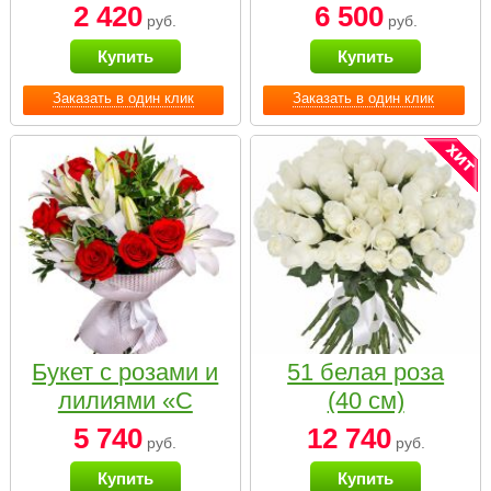
2 420
6 500
руб.
руб.
Купить
Купить
Заказать в один клик
Заказать в один клик
Букет с розами и
51 белая роза
лилиями «С
(40 см)
наилучшими
5 740
12 740
руб.
руб.
пожеланиями»
Купить
Купить