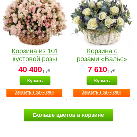
Корзина из 101
Корзина с
кустовой розы
розами «Вальс»
нежных тонов
40 400
7 610
руб.
руб.
Купить
Купить
Заказать в один клик
Заказать в один клик
Больше цветов в корзине