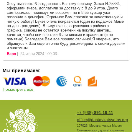
Хочу выразить благодарность Вашему сервису. Заказ №25884,
оформили вчера, доплатили за доставку с 8 до 9 утра. Долго
сомневалась, привезут ли вовремя, но в 8:55 курьер уже
позвонил в домофон. Огромное Вам спасибо за качественную и
четкую работу! Букет очень понравился (один из подарков Маме
на день рождения). В виду очень загруженного рабочего
графика, совсем не остается времени на покупку цветов...
хочется, чтобы они все-таки были свежие и красивые (и не
помятые) Благодаря Вам все прошло отлично! Я уверена, что
обращусь к Вам еще и точно буду рекомендовать своим друзьям
и знакомым.
Вера
| 24 июня 2024 | 09:03
Мы принимаем:
Посмотреть все
+7 (968)
891-19-11
office@dostavkatsvetov.org
107023
,
Москва
,
улица Малая
Семеновская , дом 9, строение