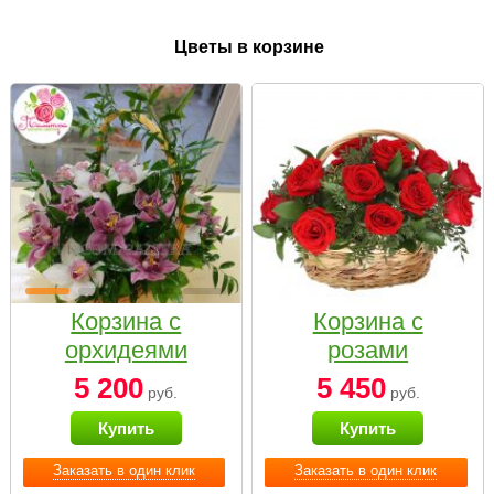
Цветы в корзине
Корзина с
Корзина с
орхидеями
розами
малая
«Красный
5 200
5 450
руб.
руб.
Париж»
Купить
Купить
Заказать в один клик
Заказать в один клик