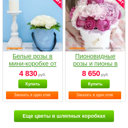
Белые розы в
Пионовидные
мини-коробке от
розы и пионы в
Bella Fiori
белой коробке
4 830
8 650
руб.
руб.
Small
Купить
Купить
Заказать в один клик
Заказать в один клик
Еще цветы в шляпных коробках