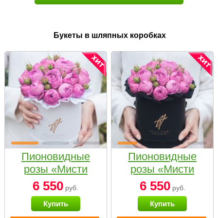
Букеты в шляпных коробках
Пионовидные
Пионовидные
розы «Мисти
розы «Мисти
бабблс» в белой
бабблс» в
6 550
6 550
руб.
руб.
коробке Small
черной коробке
Купить
Купить
Small