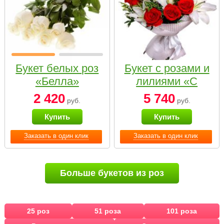
Букет белых роз
Букет с розами и
«Белла»
лилиями «С
наилучшими
2 420
5 740
руб.
руб.
пожеланиями»
Купить
Купить
Заказать в один клик
Заказать в один клик
Больше букетов из роз
25 роз
51 роза
101 роза