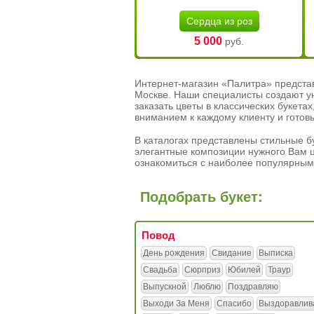
Сердца из роз
5 000
руб.
Интернет-магазин «Палитра» предста
Москве. Наши специалисты создают у
заказать цветы в классических букет
вниманием к каждому клиенту и готов
В каталогах представлены стильные бу
элегантные композиции нужного Вам ц
ознакомиться с наиболее популярным
Подобрать букет:
Повод
День рождения
Свидание
Выписка
Свадьба
Сюрприз
Юбилей
Траур
Выпускной
Люблю
Поздравляю
Выходи За Меня
Спасибо
Выздоравлив