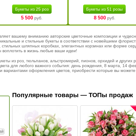
Букеты из 25 роз
Букеты из 51 розы
5 500
8 500
руб.
руб.
вляет вашему вниманию авторские цветочные композиции и чудесн
никальные и стильные букеты в соответствии с новейшими флорис
ах, стильных шляпных коробках, элегантных корзинах или форме се
ы воплотить в жизнь любые ваши идеи!
кеты из роз, тюльпанов, альстромерий, пионов, орхидей и других 
вета для любого важного события: день рождения, 8 марта, 14 фев
и вариантами оформления цветов, приобрести которые вы можете 
Популярные товары — ТОПы продаж
ай