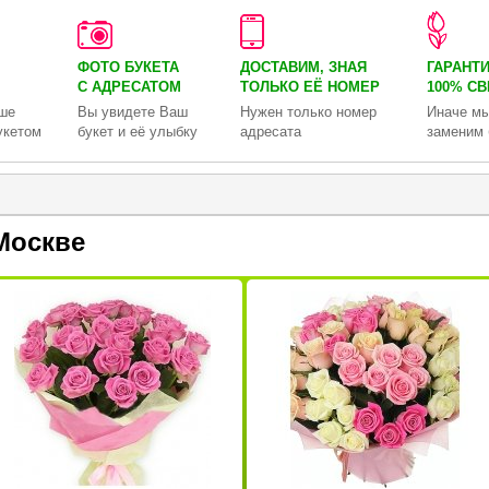
ФОТО БУКЕТА
ДОСТАВИМ, ЗНАЯ
ГАРАНТ
С АДРЕСАТОМ
ТОЛЬКО
ЕЁ НОМЕР
100% С
ше
Вы увидете Ваш
Нужен только номер
Иначе мы
укетом
букет и её улыбку
адресата
заменим 
Москве