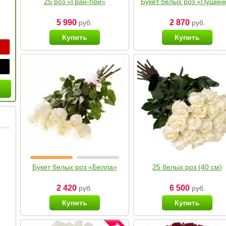
25 роз «Гран-при»
Букет белых роз «Пушин
5 990
2 870
руб.
руб.
Купить
Купить
Букет белых роз «Белла»
25 белых роз (40 см)
2 420
6 500
руб.
руб.
Купить
Купить