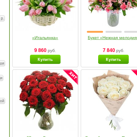
 р.
«Итальянка»
Букет «Нежная мелоди
9 860
7 840
руб.
руб.
Купить
Купить
ши
ки
ой