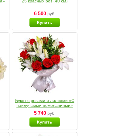
ка»
25 красных роз (40 см)
6 500
руб.
Купить
Букет с розами и лилиями «С
наилучшими пожеланиями»
5 740
руб.
Купить