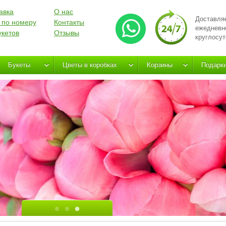
авка
О нас
Доставля
 по номеру
Контакты
ежедневн
укетов
Отзывы
круглосут
Букеты
Цветы в коробках
Корзины
Подарк