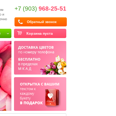
+7 (903)
968-25-51
ем
о и
очно
Обратный звонок
и
Корзина пуста