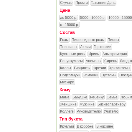
Скучаю
Прости
Татьянин День
Цена
до 5000 р.
5000 - 10000 р.
10000 - 15000
от 15000 р.
Состав
Розы
Пионовидные розы
Пионы
Тюльпаны
Лилии
Гортензии
Кустовые розы
Ирисы
Альстромерия
Ранункулюсы
Анемоны
Сирень
Ланды
Каллы
Гиацинты
Фрезии
Хризантемы
Подсолнухи
Ромашки
Эустомы
Гвозди
Мускари
Кому
Маме
Бабушке
Ребёнку
Семье
Любим
Женщине
Мужчине
Бизнеспартнеру
Коллеге
Руководителю
Учителю
Тип букета
Круглый
В коробке
В корзине