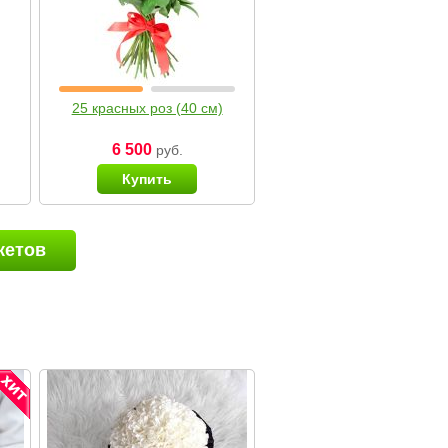
25 красных роз (40 см)
6 500
руб.
Купить
кетов