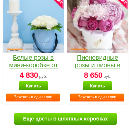
Белые розы в
Пионовидные
мини-коробке от
розы и пионы в
Bella Fiori
белой коробке
4 830
8 650
руб.
руб.
Small
Купить
Купить
Заказать в один клик
Заказать в один клик
Еще цветы в шляпных коробках