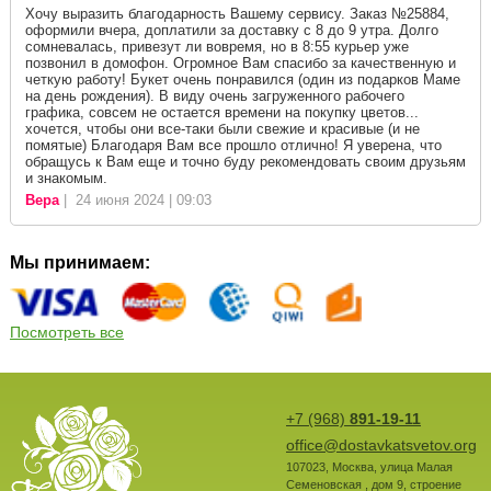
Хочу выразить благодарность Вашему сервису. Заказ №25884,
оформили вчера, доплатили за доставку с 8 до 9 утра. Долго
сомневалась, привезут ли вовремя, но в 8:55 курьер уже
позвонил в домофон. Огромное Вам спасибо за качественную и
четкую работу! Букет очень понравился (один из подарков Маме
на день рождения). В виду очень загруженного рабочего
графика, совсем не остается времени на покупку цветов...
хочется, чтобы они все-таки были свежие и красивые (и не
помятые) Благодаря Вам все прошло отлично! Я уверена, что
обращусь к Вам еще и точно буду рекомендовать своим друзьям
и знакомым.
Вера
| 24 июня 2024 | 09:03
Мы принимаем:
Посмотреть все
+7 (968)
891-19-11
office@dostavkatsvetov.org
107023
,
Москва
,
улица Малая
Семеновская , дом 9, строение