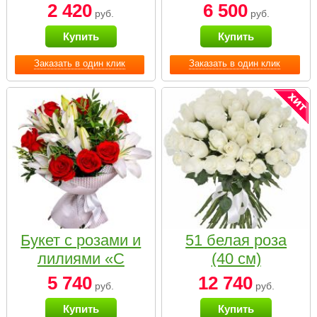
2 420
6 500
руб.
руб.
Купить
Купить
Заказать в один клик
Заказать в один клик
Букет с розами и
51 белая роза
лилиями «С
(40 см)
наилучшими
5 740
12 740
руб.
руб.
пожеланиями»
Купить
Купить