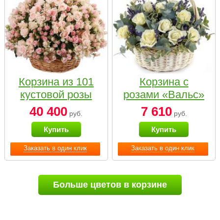
Корзина из 101
Корзина с
кустовой розы
розами «Вальс»
нежных тонов
40 400
7 610
руб.
руб.
Купить
Купить
Заказать в один клик
Заказать в один клик
Больше цветов в корзине