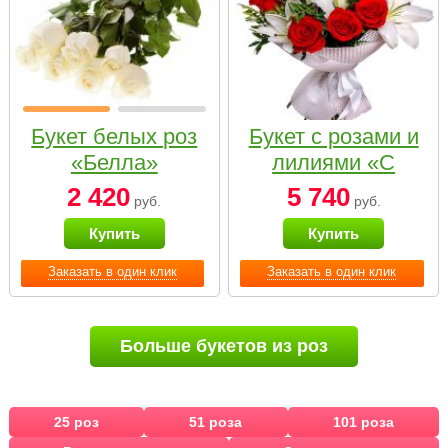
Букет белых роз
Букет с розами и
«Белла»
лилиями «С
наилучшими
2 420
5 740
руб.
руб.
пожеланиями»
Купить
Купить
Заказать в один клик
Заказать в один клик
Больше букетов из роз
25 роз
51 роза
101 роза