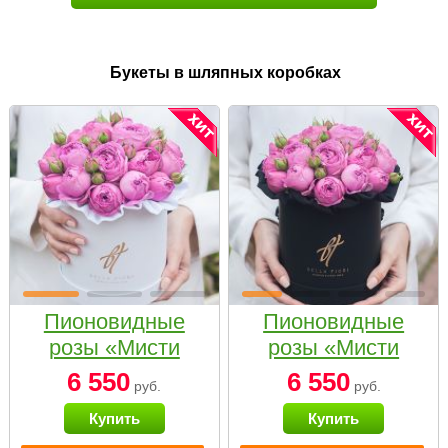
Букеты в шляпных коробках
Пионовидные
Пионовидные
розы «Мисти
розы «Мисти
бабблс» в белой
бабблс» в
6 550
6 550
руб.
руб.
коробке Small
черной коробке
Купить
Купить
Small