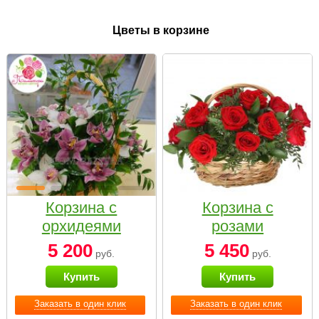
Цветы в корзине
Корзина с
Корзина с
орхидеями
розами
малая
«Красный
5 200
5 450
руб.
руб.
Париж»
Купить
Купить
Заказать в один клик
Заказать в один клик