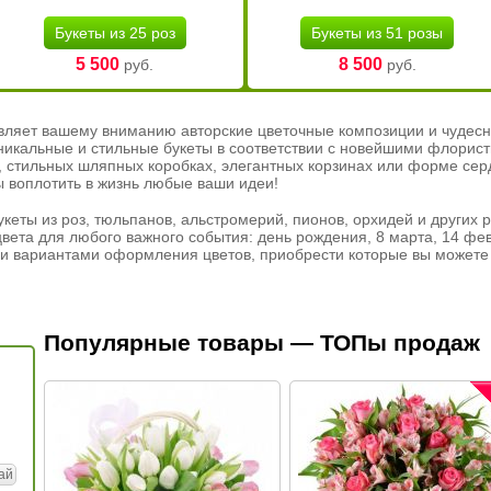
Букеты из 25 роз
Букеты из 51 розы
5 500
8 500
руб.
руб.
вляет вашему вниманию авторские цветочные композиции и чудесн
никальные и стильные букеты в соответствии с новейшими флорис
ах, стильных шляпных коробках, элегантных корзинах или форме се
ы воплотить в жизнь любые ваши идеи!
кеты из роз, тюльпанов, альстромерий, пионов, орхидей и других 
вета для любого важного события: день рождения, 8 марта, 14 фев
и вариантами оформления цветов, приобрести которые вы можете 
Популярные товары — ТОПы продаж
ай