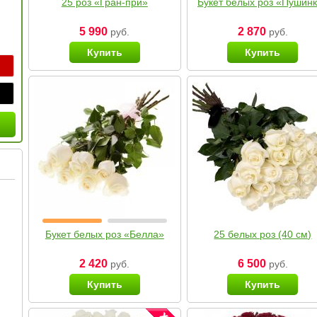
25 роз «Гран-при»
Букет белых роз «Пушин
5 990
2 870
руб.
руб.
Купить
Купить
Букет белых роз «Белла»
25 белых роз (40 см)
2 420
6 500
руб.
руб.
Купить
Купить