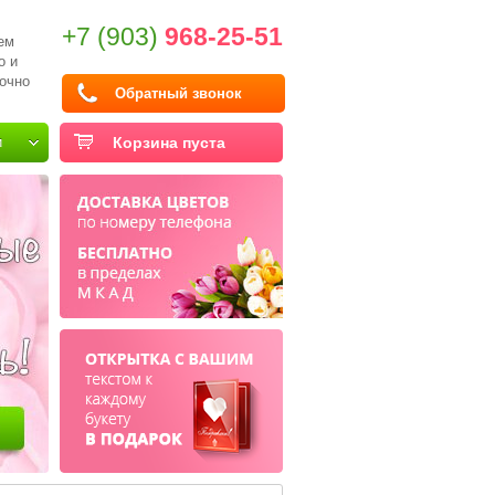
+7 (903)
968-25-51
ем
о и
очно
Обратный звонок
и
Корзина пуста