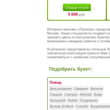
Сердца из роз
5 000
руб.
Интернет-магазин «Палитра» предста
Москве. Наши специалисты создают у
заказать цветы в классических букет
вниманием к каждому клиенту и готов
В каталогах представлены стильные бу
элегантные композиции нужного Вам ц
ознакомиться с наиболее популярным
Подобрать букет:
Повод
День рождения
Свидание
Выписка
Свадьба
Сюрприз
Юбилей
Траур
Выпускной
Люблю
Поздравляю
Выходи За Меня
Спасибо
Выздоравлив