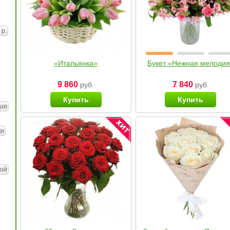
 р.
«Итальянка»
Букет «Нежная мелоди
9 860
7 840
руб.
руб.
Купить
Купить
ши
ки
ой