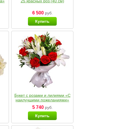
ка»
25 красных роз (40 см)
6 500
руб.
Купить
Букет с розами и лилиями «С
наилучшими пожеланиями»
5 740
руб.
Купить