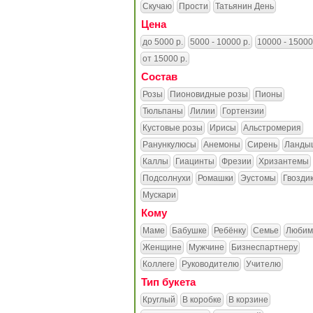
Скучаю
Прости
Татьянин День
Цена
до 5000 р.
5000 - 10000 р.
10000 - 15000
от 15000 р.
Состав
Розы
Пионовидные розы
Пионы
Тюльпаны
Лилии
Гортензии
Кустовые розы
Ирисы
Альстромерия
Ранункулюсы
Анемоны
Сирень
Ланды
Каллы
Гиацинты
Фрезии
Хризантемы
Подсолнухи
Ромашки
Эустомы
Гвозди
Мускари
Кому
Маме
Бабушке
Ребёнку
Семье
Любим
Женщине
Мужчине
Бизнеспартнеру
Коллеге
Руководителю
Учителю
Тип букета
Круглый
В коробке
В корзине