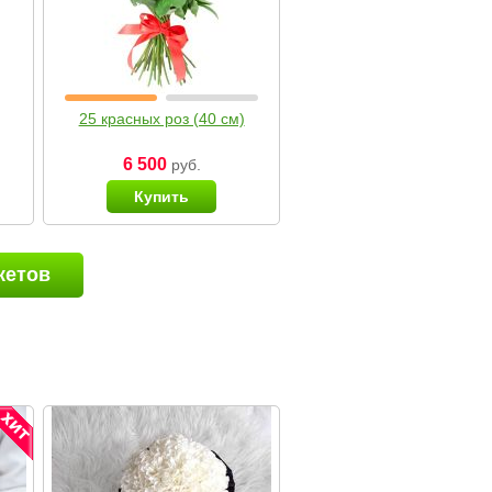
25 красных роз (40 см)
6 500
руб.
Купить
кетов