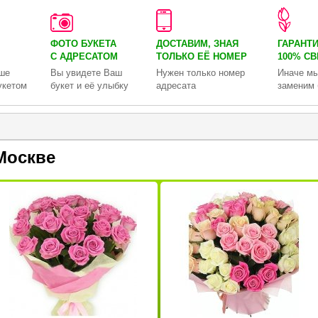
ФОТО БУКЕТА
ДОСТАВИМ, ЗНАЯ
ГАРАНТ
С АДРЕСАТОМ
ТОЛЬКО
ЕЁ НОМЕР
100% С
ше
Вы увидете Ваш
Нужен только номер
Иначе мы
укетом
букет и её улыбку
адресата
заменим 
Москве