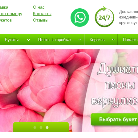
авка
О нас
Доставля
 по номеру
Контакты
ежедневн
укетов
Отзывы
круглосут
Букеты
Цветы в коробках
Корзины
Подарк