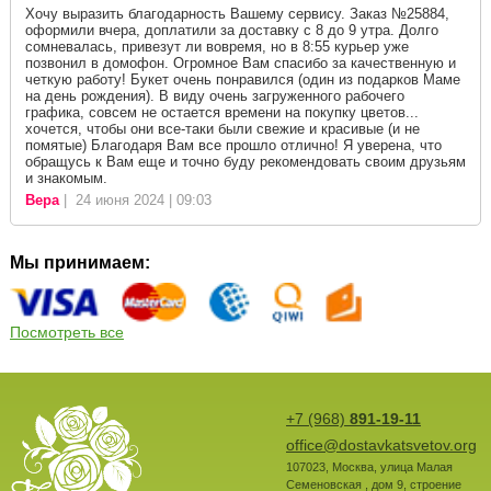
Хочу выразить благодарность Вашему сервису. Заказ №25884,
оформили вчера, доплатили за доставку с 8 до 9 утра. Долго
сомневалась, привезут ли вовремя, но в 8:55 курьер уже
позвонил в домофон. Огромное Вам спасибо за качественную и
четкую работу! Букет очень понравился (один из подарков Маме
на день рождения). В виду очень загруженного рабочего
графика, совсем не остается времени на покупку цветов...
хочется, чтобы они все-таки были свежие и красивые (и не
помятые) Благодаря Вам все прошло отлично! Я уверена, что
обращусь к Вам еще и точно буду рекомендовать своим друзьям
и знакомым.
Вера
| 24 июня 2024 | 09:03
Мы принимаем:
Посмотреть все
+7 (968)
891-19-11
office@dostavkatsvetov.org
107023
,
Москва
,
улица Малая
Семеновская , дом 9, строение