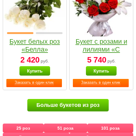
Букет белых роз
Букет с розами и
«Белла»
лилиями «С
наилучшими
2 420
5 740
руб.
руб.
пожеланиями»
Купить
Купить
Заказать в один клик
Заказать в один клик
Больше букетов из роз
25 роз
51 роза
101 роза