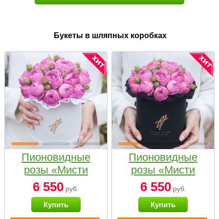
Букеты в шляпных коробках
Пионовидные
Пионовидные
розы «Мисти
розы «Мисти
бабблс» в белой
бабблс» в
6 550
6 550
руб.
руб.
коробке Small
черной коробке
Купить
Купить
Small