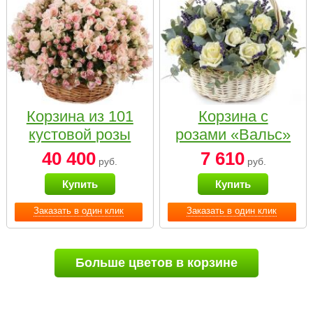
Корзина из 101
Корзина с
кустовой розы
розами «Вальс»
нежных тонов
40 400
7 610
руб.
руб.
Купить
Купить
Заказать в один клик
Заказать в один клик
Больше цветов в корзине