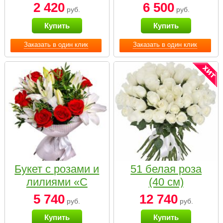
2 420
6 500
руб.
руб.
Купить
Купить
Заказать в один клик
Заказать в один клик
Букет с розами и
51 белая роза
лилиями «С
(40 см)
наилучшими
5 740
12 740
руб.
руб.
пожеланиями»
Купить
Купить