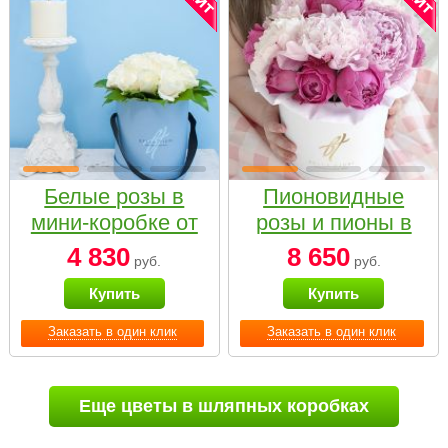
Белые розы в
Пионовидные
мини-коробке от
розы и пионы в
Bella Fiori
белой коробке
4 830
8 650
руб.
руб.
Small
Купить
Купить
Заказать в один клик
Заказать в один клик
Еще цветы в шляпных коробках