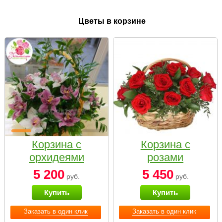
Цветы в корзине
Корзина с
Корзина с
орхидеями
розами
малая
«Красный
5 200
5 450
руб.
руб.
Париж»
Купить
Купить
Заказать в один клик
Заказать в один клик