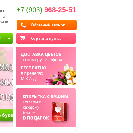
+7 (903)
968-25-51
ем
о и
очно
Обратный звонок
и
Корзина пуста