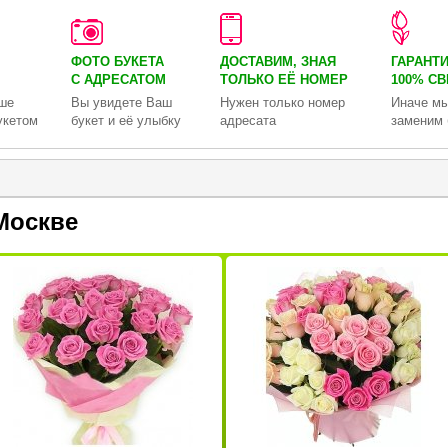
ФОТО БУКЕТА
ДОСТАВИМ, ЗНАЯ
ГАРАНТ
С АДРЕСАТОМ
ТОЛЬКО
ЕЁ НОМЕР
100% С
ше
Вы увидете Ваш
Нужен только номер
Иначе мы
укетом
букет и её улыбку
адресата
заменим 
Москве