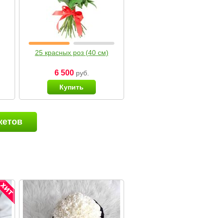
25 красных роз (40 см)
6 500
руб.
Купить
кетов