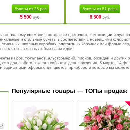
Букеты из 25 роз
Букеты из 51 розы
5 500
8 500
руб.
руб.
вляет вашему вниманию авторские цветочные композиции и чудесн
никальные и стильные букеты в соответствии с новейшими флорис
ах, стильных шляпных коробках, элегантных корзинах или форме се
ы воплотить в жизнь любые ваши идеи!
кеты из роз, тюльпанов, альстромерий, пионов, орхидей и других 
вета для любого важного события: день рождения, 8 марта, 14 фев
и вариантами оформления цветов, приобрести которые вы можете 
Популярные товары — ТОПы продаж
ай