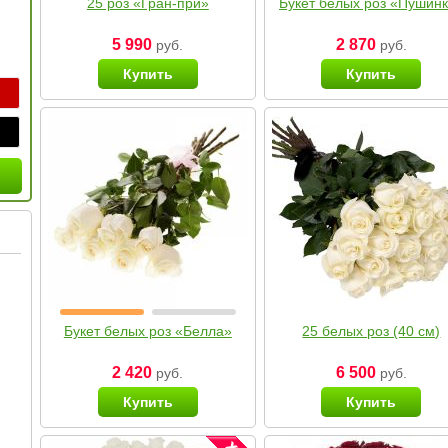
25 роз «Гран-при»
Букет белых роз «Пушин
5 990
2 870
руб.
руб.
Купить
Купить
Букет белых роз «Белла»
25 белых роз (40 см)
2 420
6 500
руб.
руб.
Купить
Купить