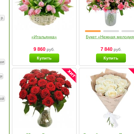
 р.
«Итальянка»
Букет «Нежная мелоди
9 860
7 840
руб.
руб.
Купить
Купить
ши
ки
ой