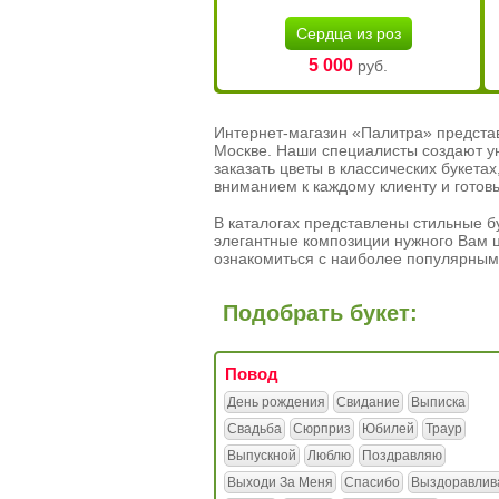
Сердца из роз
5 000
руб.
Интернет-магазин «Палитра» предста
Москве. Наши специалисты создают у
заказать цветы в классических букет
вниманием к каждому клиенту и готов
В каталогах представлены стильные бу
элегантные композиции нужного Вам ц
ознакомиться с наиболее популярным
Подобрать букет:
Повод
День рождения
Свидание
Выписка
Свадьба
Сюрприз
Юбилей
Траур
Выпускной
Люблю
Поздравляю
Выходи За Меня
Спасибо
Выздоравлив