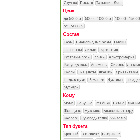
Скучаю
Прости
Татьянин День
Цена
до 5000 р.
5000 - 10000 р.
10000 - 15000
от 15000 р.
Состав
Розы
Пионовидные розы
Пионы
Тюльпаны
Лилии
Гортензии
Кустовые розы
Ирисы
Альстромерия
Ранункулюсы
Анемоны
Сирень
Ланды
Каллы
Гиацинты
Фрезии
Хризантемы
Подсолнухи
Ромашки
Эустомы
Гвозди
Мускари
Кому
Маме
Бабушке
Ребёнку
Семье
Любим
Женщине
Мужчине
Бизнеспартнеру
Коллеге
Руководителю
Учителю
Тип букета
Круглый
В коробке
В корзине