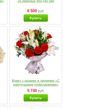
ка»
25 красных роз (40 см)
6 500
руб.
Купить
Букет с розами и лилиями «С
наилучшими пожеланиями»
5 740
руб.
Купить