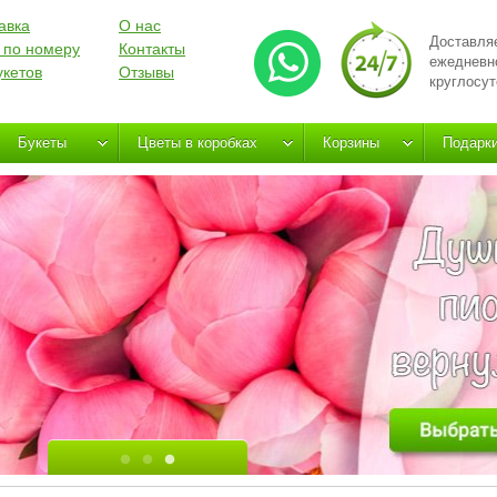
авка
О нас
Доставля
 по номеру
Контакты
ежедневн
укетов
Отзывы
круглосут
Букеты
Цветы в коробках
Корзины
Подарк