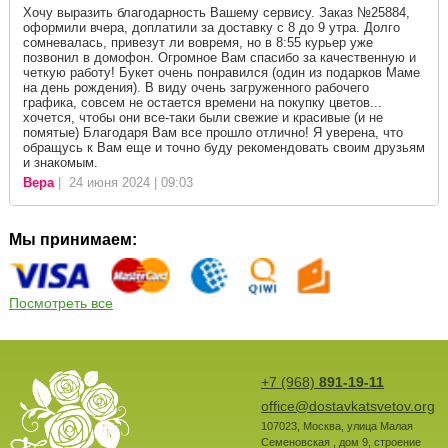
Хочу выразить благодарность Вашему сервису. Заказ №25884,
оформили вчера, доплатили за доставку с 8 до 9 утра. Долго
сомневалась, привезут ли вовремя, но в 8:55 курьер уже
позвонил в домофон. Огромное Вам спасибо за качественную и
четкую работу! Букет очень понравился (один из подарков Маме
на день рождения). В виду очень загруженного рабочего
графика, совсем не остается времени на покупку цветов...
хочется, чтобы они все-таки были свежие и красивые (и не
помятые) Благодаря Вам все прошло отлично! Я уверена, что
обращусь к Вам еще и точно буду рекомендовать своим друзьям
и знакомым.
Вера
| 24 июня 2024 | 09:03
Мы принимаем:
Посмотреть все
+7 (968)
891-19-11
office@dostavkatsvetov.org
107023
,
Москва
,
улица Малая
Семеновская , дом 9, строение