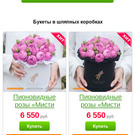
Букеты в шляпных коробках
Пионовидные
Пионовидные
розы «Мисти
розы «Мисти
бабблс» в белой
бабблс» в
6 550
6 550
руб.
руб.
коробке Small
черной коробке
Купить
Купить
Small