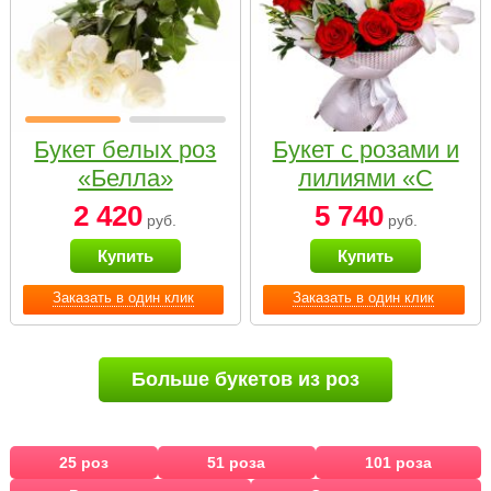
Букет белых роз
Букет с розами и
«Белла»
лилиями «С
наилучшими
2 420
5 740
руб.
руб.
пожеланиями»
Купить
Купить
Заказать в один клик
Заказать в один клик
Больше букетов из роз
25 роз
51 роза
101 роза