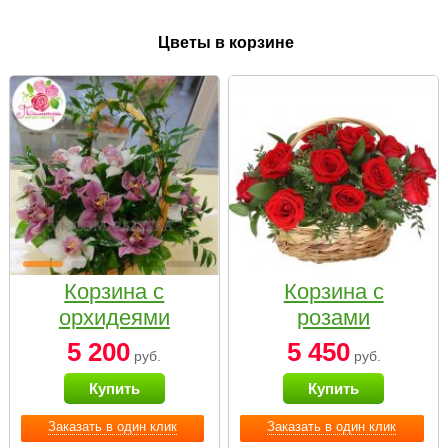
Цветы в корзине
Корзина с
Корзина с
орхидеями
розами
малая
«Красный
5 200
5 450
руб.
руб.
Париж»
Купить
Купить
Заказать в один клик
Заказать в один клик