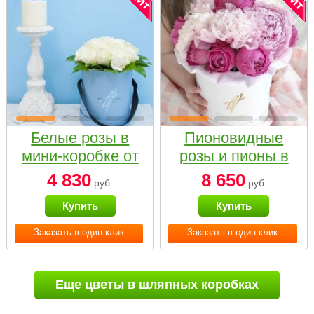
Белые розы в
Пионовидные
мини-коробке от
розы и пионы в
Bella Fiori
белой коробке
4 830
8 650
руб.
руб.
Small
Купить
Купить
Заказать в один клик
Заказать в один клик
Еще цветы в шляпных коробках