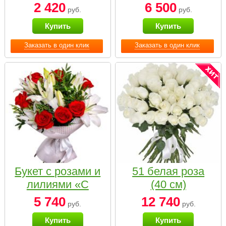
2 420
6 500
руб.
руб.
Купить
Купить
Заказать в один клик
Заказать в один клик
Букет с розами и
51 белая роза
лилиями «С
(40 см)
наилучшими
5 740
12 740
руб.
руб.
пожеланиями»
Купить
Купить