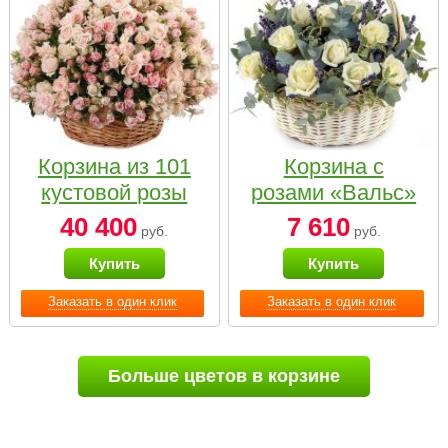
Корзина из 101
Корзина с
кустовой розы
розами «Вальс»
нежных тонов
40 400
7 610
руб.
руб.
Купить
Купить
Заказать в один клик
Заказать в один клик
Больше цветов в корзине