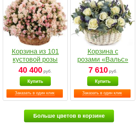
Корзина из 101
Корзина с
кустовой розы
розами «Вальс»
нежных тонов
40 400
7 610
руб.
руб.
Купить
Купить
Заказать в один клик
Заказать в один клик
Больше цветов в корзине