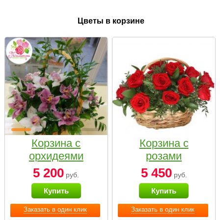
Цветы в корзине
Корзина с
Корзина с
орхидеями
розами
малая
«Красный
5 200
5 450
руб.
руб.
Париж»
Купить
Купить
Заказать в один клик
Заказать в один клик