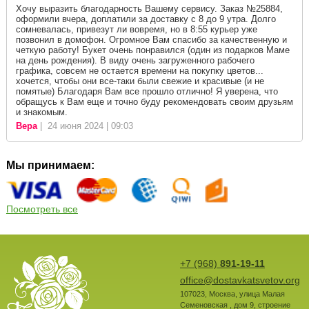
Хочу выразить благодарность Вашему сервису. Заказ №25884,
оформили вчера, доплатили за доставку с 8 до 9 утра. Долго
сомневалась, привезут ли вовремя, но в 8:55 курьер уже
позвонил в домофон. Огромное Вам спасибо за качественную и
четкую работу! Букет очень понравился (один из подарков Маме
на день рождения). В виду очень загруженного рабочего
графика, совсем не остается времени на покупку цветов...
хочется, чтобы они все-таки были свежие и красивые (и не
помятые) Благодаря Вам все прошло отлично! Я уверена, что
обращусь к Вам еще и точно буду рекомендовать своим друзьям
и знакомым.
Вера
| 24 июня 2024 | 09:03
Мы принимаем:
Посмотреть все
+7 (968)
891-19-11
office@dostavkatsvetov.org
107023
,
Москва
,
улица Малая
Семеновская , дом 9, строение