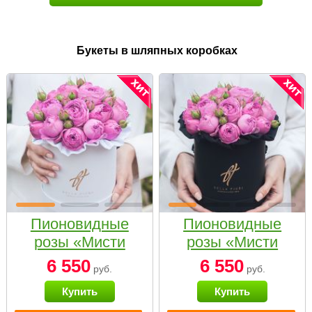
Букеты в шляпных коробках
Пионовидные
Пионовидные
розы «Мисти
розы «Мисти
бабблс» в белой
бабблс» в
6 550
6 550
руб.
руб.
коробке Small
черной коробке
Купить
Купить
Small