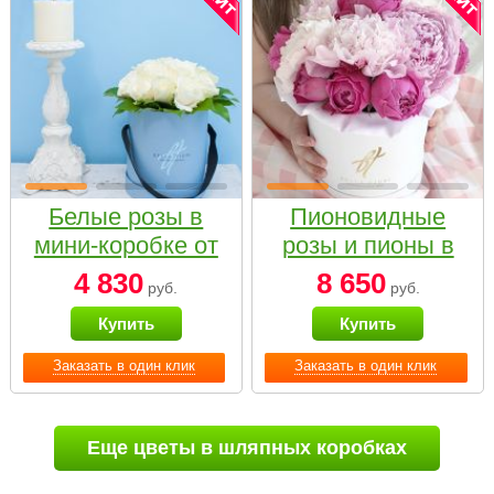
Белые розы в
Пионовидные
мини-коробке от
розы и пионы в
Bella Fiori
белой коробке
4 830
8 650
руб.
руб.
Small
Купить
Купить
Заказать в один клик
Заказать в один клик
Еще цветы в шляпных коробках