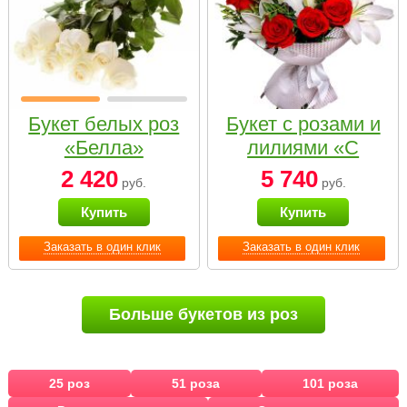
Букет белых роз
Букет с розами и
«Белла»
лилиями «С
наилучшими
2 420
5 740
руб.
руб.
пожеланиями»
Купить
Купить
Заказать в один клик
Заказать в один клик
Больше букетов из роз
25 роз
51 роза
101 роза