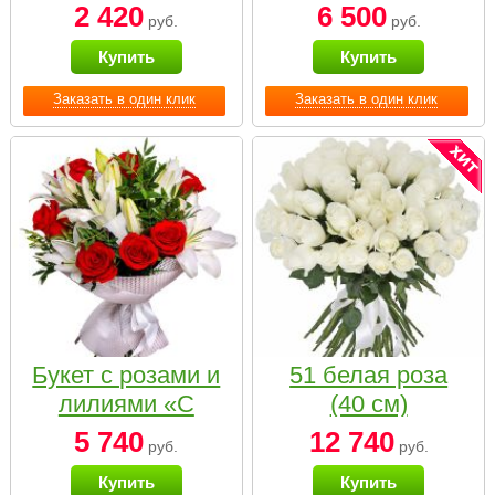
2 420
6 500
руб.
руб.
Купить
Купить
Заказать в один клик
Заказать в один клик
Букет с розами и
51 белая роза
лилиями «С
(40 см)
наилучшими
5 740
12 740
руб.
руб.
пожеланиями»
Купить
Купить