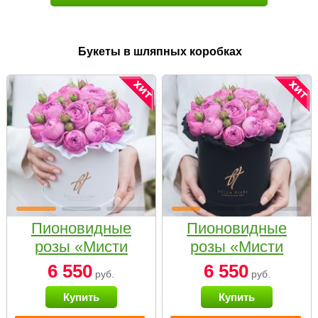
Букеты в шляпных коробках
Пионовидные
Пионовидные
розы «Мисти
розы «Мисти
бабблс» в белой
бабблс» в
6 550
6 550
руб.
руб.
коробке Small
черной коробке
Купить
Купить
Small