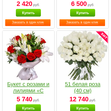
2 420
6 500
руб.
руб.
Купить
Купить
Заказать в один клик
Заказать в один клик
Букет с розами и
51 белая роза
лилиями «С
(40 см)
наилучшими
5 740
12 740
руб.
руб.
пожеланиями»
Купить
Купить