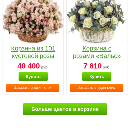
Корзина из 101
Корзина с
кустовой розы
розами «Вальс»
нежных тонов
40 400
7 610
руб.
руб.
Купить
Купить
Заказать в один клик
Заказать в один клик
Больше цветов в корзине