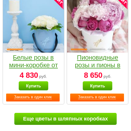
Белые розы в
Пионовидные
мини-коробке от
розы и пионы в
Bella Fiori
белой коробке
4 830
8 650
руб.
руб.
Small
Купить
Купить
Заказать в один клик
Заказать в один клик
Еще цветы в шляпных коробках