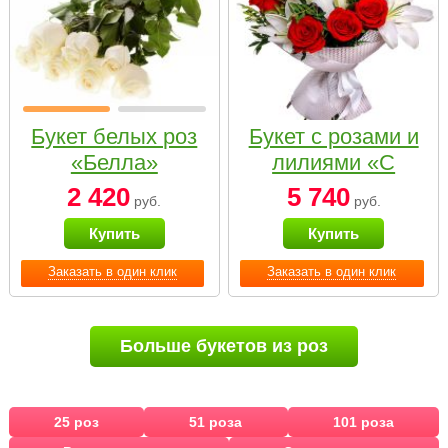
Букет белых роз
Букет с розами и
«Белла»
лилиями «С
наилучшими
2 420
5 740
руб.
руб.
пожеланиями»
Купить
Купить
Заказать в один клик
Заказать в один клик
Больше букетов из роз
25 роз
51 роза
101 роза