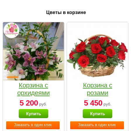
Цветы в корзине
Корзина с
Корзина с
орхидеями
розами
малая
«Красный
5 200
5 450
руб.
руб.
Париж»
Купить
Купить
Заказать в один клик
Заказать в один клик