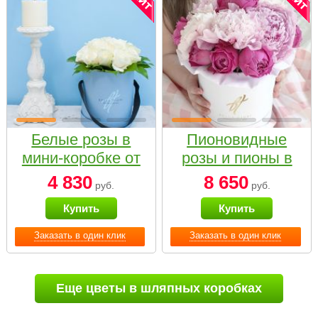
Белые розы в
Пионовидные
мини-коробке от
розы и пионы в
Bella Fiori
белой коробке
4 830
8 650
руб.
руб.
Small
Купить
Купить
Заказать в один клик
Заказать в один клик
Еще цветы в шляпных коробках