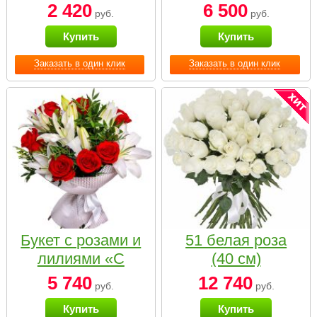
2 420
6 500
руб.
руб.
Купить
Купить
Заказать в один клик
Заказать в один клик
Букет с розами и
51 белая роза
лилиями «С
(40 см)
наилучшими
5 740
12 740
руб.
руб.
пожеланиями»
Купить
Купить