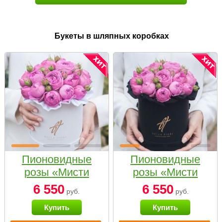
Букеты в шляпных коробках
Пионовидные
Пионовидные
розы «Мисти
розы «Мисти
бабблс» в белой
бабблс» в
6 550
6 550
руб.
руб.
коробке Small
черной коробке
Купить
Купить
Small