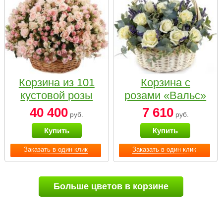
Корзина из 101
Корзина с
кустовой розы
розами «Вальс»
нежных тонов
40 400
7 610
руб.
руб.
Купить
Купить
Заказать в один клик
Заказать в один клик
Больше цветов в корзине