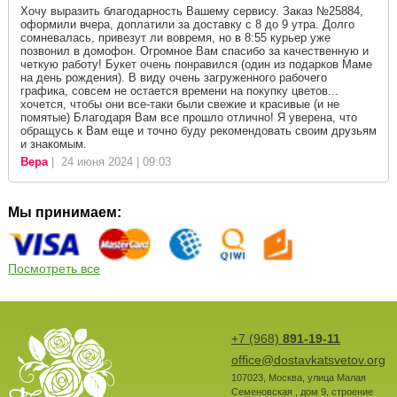
Хочу выразить благодарность Вашему сервису. Заказ №25884,
оформили вчера, доплатили за доставку с 8 до 9 утра. Долго
сомневалась, привезут ли вовремя, но в 8:55 курьер уже
позвонил в домофон. Огромное Вам спасибо за качественную и
четкую работу! Букет очень понравился (один из подарков Маме
на день рождения). В виду очень загруженного рабочего
графика, совсем не остается времени на покупку цветов...
хочется, чтобы они все-таки были свежие и красивые (и не
помятые) Благодаря Вам все прошло отлично! Я уверена, что
обращусь к Вам еще и точно буду рекомендовать своим друзьям
и знакомым.
Вера
| 24 июня 2024 | 09:03
Мы принимаем:
Посмотреть все
+7 (968)
891-19-11
office@dostavkatsvetov.org
107023
,
Москва
,
улица Малая
Семеновская , дом 9, строение