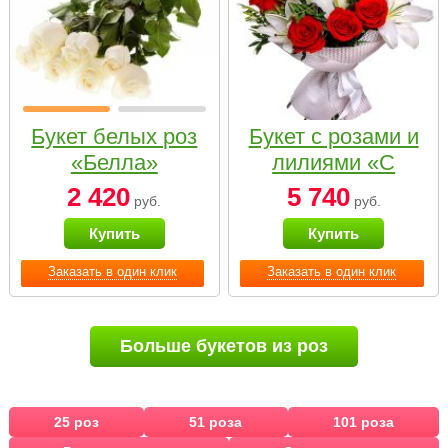
Букет белых роз
Букет с розами и
«Белла»
лилиями «С
наилучшими
2 420
5 740
руб.
руб.
пожеланиями»
Купить
Купить
Заказать в один клик
Заказать в один клик
Больше букетов из роз
25 роз
51 роза
101 роза