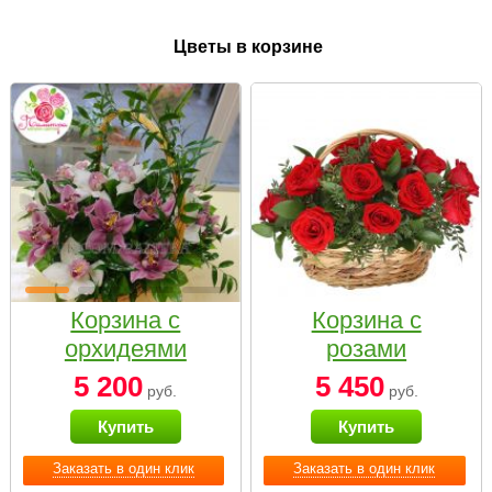
Цветы в корзине
Корзина с
Корзина с
орхидеями
розами
малая
«Красный
5 200
5 450
руб.
руб.
Париж»
Купить
Купить
Заказать в один клик
Заказать в один клик