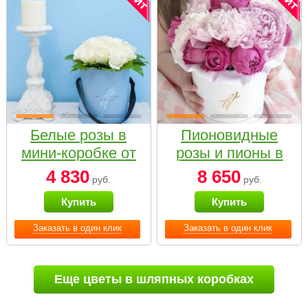
Белые розы в
Пионовидные
мини-коробке от
розы и пионы в
Bella Fiori
белой коробке
4 830
8 650
руб.
руб.
Small
Купить
Купить
Заказать в один клик
Заказать в один клик
Еще цветы в шляпных коробках