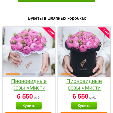
Букеты в шляпных коробках
Пионовидные
Пионовидные
розы «Мисти
розы «Мисти
бабблс» в белой
бабблс» в
6 550
6 550
руб.
руб.
коробке Small
черной коробке
Купить
Купить
Small