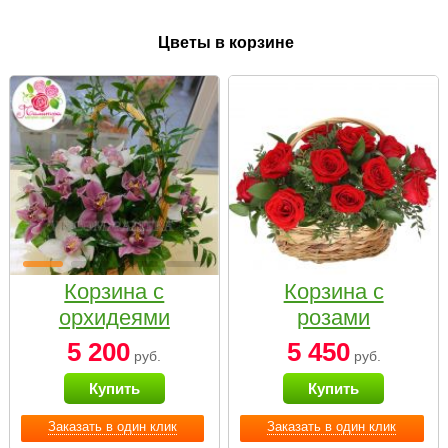
Цветы в корзине
Корзина с
Корзина с
орхидеями
розами
малая
«Красный
5 200
5 450
руб.
руб.
Париж»
Купить
Купить
Заказать в один клик
Заказать в один клик