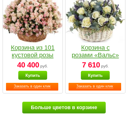
Корзина из 101
Корзина с
кустовой розы
розами «Вальс»
нежных тонов
40 400
7 610
руб.
руб.
Купить
Купить
Заказать в один клик
Заказать в один клик
Больше цветов в корзине