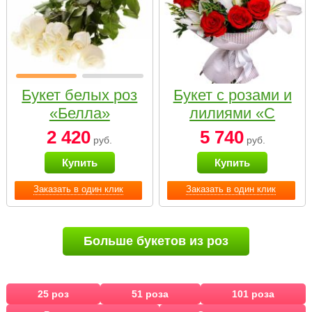
Букет белых роз
Букет с розами и
«Белла»
лилиями «С
наилучшими
2 420
5 740
руб.
руб.
пожеланиями»
Купить
Купить
Заказать в один клик
Заказать в один клик
Больше букетов из роз
25 роз
51 роза
101 роза