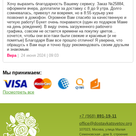
Хочу выразить благодарность Вашему сервису. Заказ №25884,
оформили вчера, доплатили за доставку с 8 до 9 утра. Долго
сомневалась, привезут ли вовремя, но в 8:55 курьер уже
позвонил в домофон. Огромное Вам спасибо за качественную и
четкую работу! Букет очень понравился (один из подарков Маме
на день рождения). В виду очень загруженного рабочего
графика, совсем не остается времени на покупку цветов...
хочется, чтобы они все-таки были свежие и красивые (и не
помятые) Благодаря Вам все прошло отлично! Я уверена, что
обращусь к Вам еще и точно буду рекомендовать своим друзьям
и знакомым.
Вера
| 24 июня 2024 | 09:03
Мы принимаем:
Посмотреть все
+7 (968)
891-19-11
office@dostavkatsvetov.org
107023
,
Москва
,
улица Малая
Семеновская , дом 9, строение