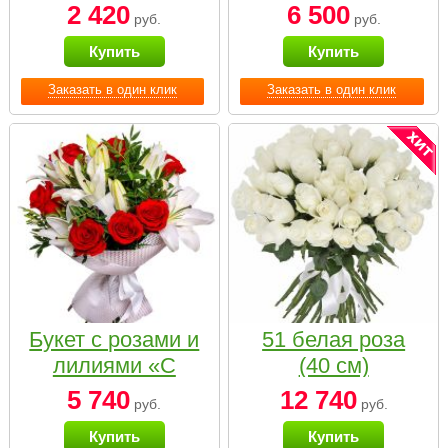
2 420
6 500
руб.
руб.
Купить
Купить
Заказать в один клик
Заказать в один клик
Букет с розами и
51 белая роза
лилиями «С
(40 см)
наилучшими
5 740
12 740
руб.
руб.
пожеланиями»
Купить
Купить