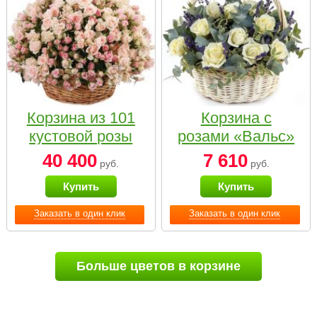
Корзина из 101
Корзина с
кустовой розы
розами «Вальс»
нежных тонов
40 400
7 610
руб.
руб.
Купить
Купить
Заказать в один клик
Заказать в один клик
Больше цветов в корзине