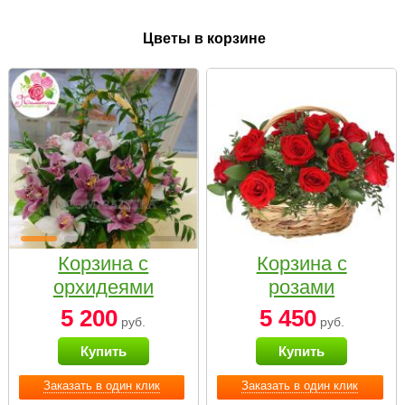
Цветы в корзине
Корзина с
Корзина с
орхидеями
розами
малая
«Красный
5 200
5 450
руб.
руб.
Париж»
Купить
Купить
Заказать в один клик
Заказать в один клик