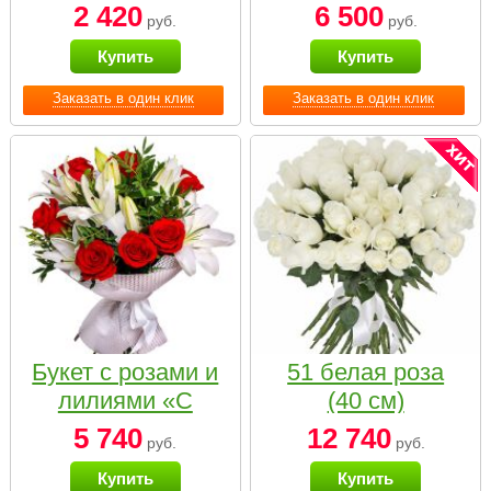
2 420
6 500
руб.
руб.
Купить
Купить
Заказать в один клик
Заказать в один клик
Букет с розами и
51 белая роза
лилиями «С
(40 см)
наилучшими
5 740
12 740
руб.
руб.
пожеланиями»
Купить
Купить