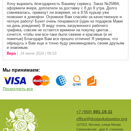
Хочу выразить благодарность Вашему сервису. Заказ №25884,
оформили вчера, доплатили за доставку с 8 до 9 утра. Долго
сомневалась, привезут ли вовремя, но в 8:55 курьер уже
позвонил в домофон. Огромное Вам спасибо за качественную и
четкую работу! Букет очень понравился (один из подарков Маме
на день рождения). В виду очень загруженного рабочего
графика, совсем не остается времени на покупку цветов...
хочется, чтобы они все-таки были свежие и красивые (и не
помятые) Благодаря Вам все прошло отлично! Я уверена, что
обращусь к Вам еще и точно буду рекомендовать своим друзьям
и знакомым.
Вера
| 24 июня 2024 | 09:03
Мы принимаем:
Посмотреть все
+7 (968)
891-19-11
office@dostavkatsvetov.org
107023
,
Москва
,
улица Малая
Семеновская , дом 9, строение