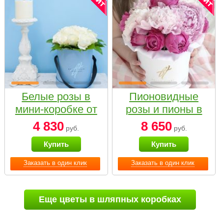
Белые розы в
Пионовидные
мини-коробке от
розы и пионы в
Bella Fiori
белой коробке
4 830
8 650
руб.
руб.
Small
Купить
Купить
Заказать в один клик
Заказать в один клик
Еще цветы в шляпных коробках