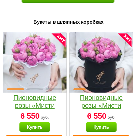
Букеты в шляпных коробках
Пионовидные
Пионовидные
розы «Мисти
розы «Мисти
бабблс» в белой
бабблс» в
6 550
6 550
руб.
руб.
коробке Small
черной коробке
Купить
Купить
Small