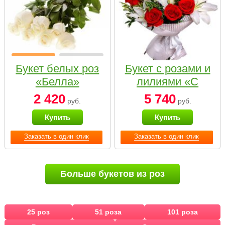
Букет белых роз
Букет с розами и
«Белла»
лилиями «С
наилучшими
2 420
5 740
руб.
руб.
пожеланиями»
Купить
Купить
Заказать в один клик
Заказать в один клик
Больше букетов из роз
25 роз
51 роза
101 роза