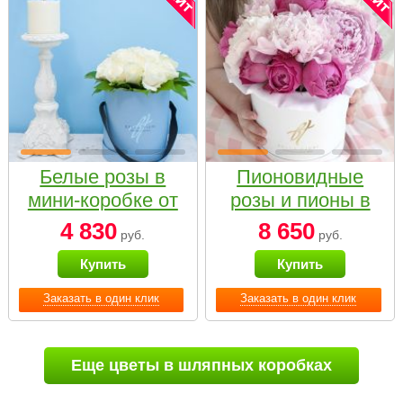
Белые розы в
Пионовидные
мини-коробке от
розы и пионы в
Bella Fiori
белой коробке
4 830
8 650
руб.
руб.
Small
Купить
Купить
Заказать в один клик
Заказать в один клик
Еще цветы в шляпных коробках