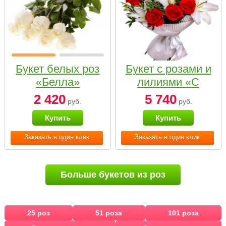
Букет белых роз
Букет с розами и
«Белла»
лилиями «С
наилучшими
2 420
5 740
руб.
руб.
пожеланиями»
Купить
Купить
Заказать в один клик
Заказать в один клик
Больше букетов из роз
25 роз
51 роза
101 роза