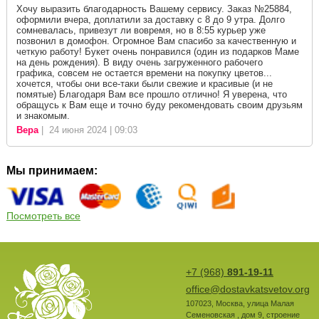
Хочу выразить благодарность Вашему сервису. Заказ №25884,
оформили вчера, доплатили за доставку с 8 до 9 утра. Долго
сомневалась, привезут ли вовремя, но в 8:55 курьер уже
позвонил в домофон. Огромное Вам спасибо за качественную и
четкую работу! Букет очень понравился (один из подарков Маме
на день рождения). В виду очень загруженного рабочего
графика, совсем не остается времени на покупку цветов...
хочется, чтобы они все-таки были свежие и красивые (и не
помятые) Благодаря Вам все прошло отлично! Я уверена, что
обращусь к Вам еще и точно буду рекомендовать своим друзьям
и знакомым.
Вера
| 24 июня 2024 | 09:03
Мы принимаем:
Посмотреть все
+7 (968)
891-19-11
office@dostavkatsvetov.org
107023
,
Москва
,
улица Малая
Семеновская , дом 9, строение