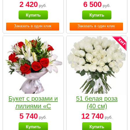
2 420
6 500
руб.
руб.
Купить
Купить
Заказать в один клик
Заказать в один клик
Букет с розами и
51 белая роза
лилиями «С
(40 см)
наилучшими
5 740
12 740
руб.
руб.
пожеланиями»
Купить
Купить