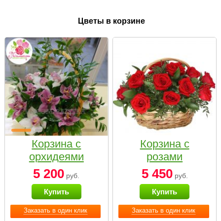
Цветы в корзине
Корзина с
Корзина с
орхидеями
розами
малая
«Красный
5 200
5 450
руб.
руб.
Париж»
Купить
Купить
Заказать в один клик
Заказать в один клик