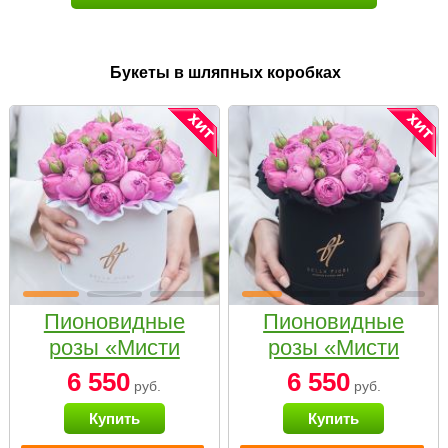
Букеты в шляпных коробках
Пионовидные
Пионовидные
розы «Мисти
розы «Мисти
бабблс» в белой
бабблс» в
6 550
6 550
руб.
руб.
коробке Small
черной коробке
Купить
Купить
Small