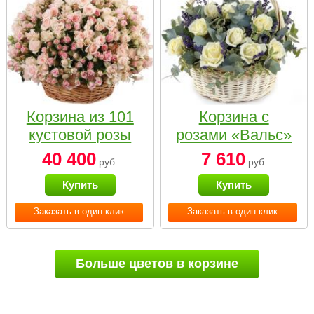
Корзина из 101
Корзина с
кустовой розы
розами «Вальс»
нежных тонов
40 400
7 610
руб.
руб.
Купить
Купить
Заказать в один клик
Заказать в один клик
Больше цветов в корзине