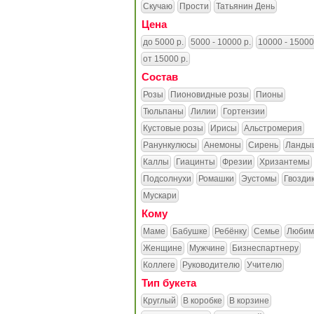
Скучаю
Прости
Татьянин День
Цена
до 5000 р.
5000 - 10000 р.
10000 - 15000
от 15000 р.
Состав
Розы
Пионовидные розы
Пионы
Тюльпаны
Лилии
Гортензии
Кустовые розы
Ирисы
Альстромерия
Ранункулюсы
Анемоны
Сирень
Ланды
Каллы
Гиацинты
Фрезии
Хризантемы
Подсолнухи
Ромашки
Эустомы
Гвозди
Мускари
Кому
Маме
Бабушке
Ребёнку
Семье
Любим
Женщине
Мужчине
Бизнеспартнеру
Коллеге
Руководителю
Учителю
Тип букета
Круглый
В коробке
В корзине