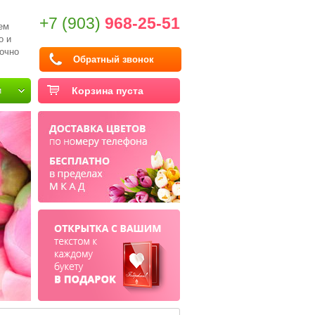
+7 (903)
968-25-51
ем
о и
очно
Обратный звонок
и
Корзина пуста