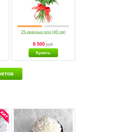
25 красных роз (40 см)
6 500
руб.
Купить
кетов