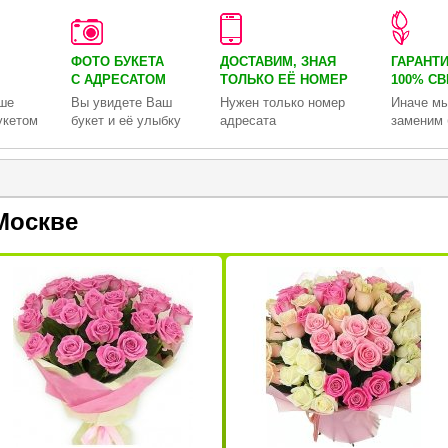
ФОТО БУКЕТА
ДОСТАВИМ, ЗНАЯ
ГАРАНТ
С АДРЕСАТОМ
ТОЛЬКО
ЕЁ НОМЕР
100% С
ше
Вы увидете Ваш
Нужен только номер
Иначе мы
укетом
букет и её улыбку
адресата
заменим 
Москве