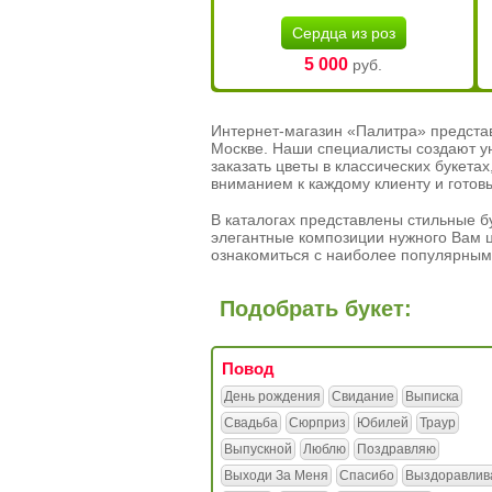
Сердца из роз
5 000
руб.
Интернет-магазин «Палитра» предста
Москве. Наши специалисты создают у
заказать цветы в классических букет
вниманием к каждому клиенту и готов
В каталогах представлены стильные бу
элегантные композиции нужного Вам ц
ознакомиться с наиболее популярным
Подобрать букет:
Повод
День рождения
Свидание
Выписка
Свадьба
Сюрприз
Юбилей
Траур
Выпускной
Люблю
Поздравляю
Выходи За Меня
Спасибо
Выздоравлив