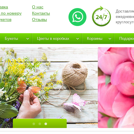
авка
О нас
Доставля
 по номеру
Контакты
ежедневн
укетов
Отзывы
круглосут
Букеты
Цветы в коробках
Корзины
Подарк