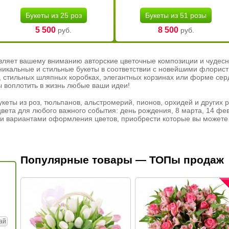
Букеты из 25 роз
Букеты из 51 розы
5 500
8 500
руб.
руб.
вляет вашему вниманию авторские цветочные композиции и чудесн
никальные и стильные букеты в соответствии с новейшими флорис
ах, стильных шляпных коробках, элегантных корзинах или форме се
ы воплотить в жизнь любые ваши идеи!
кеты из роз, тюльпанов, альстромерий, пионов, орхидей и других 
вета для любого важного события: день рождения, 8 марта, 14 фев
и вариантами оформления цветов, приобрести которые вы можете 
Популярные товары — ТОПы продаж
ай