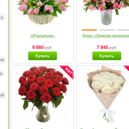
 р.
«Итальянка»
Букет «Нежная мелоди
9 860
7 840
руб.
руб.
Купить
Купить
ши
ки
ой