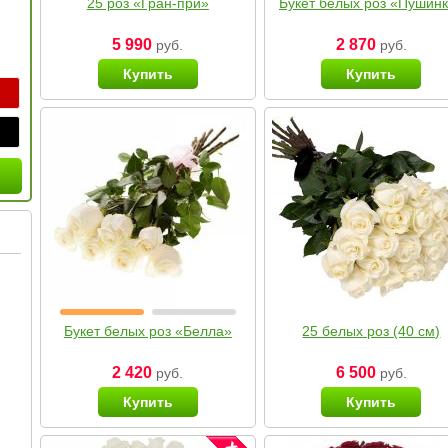
25 роз «Гран-при»
Букет белых роз «Пушин
5 990
2 870
руб.
руб.
Купить
Купить
Букет белых роз «Белла»
25 белых роз (40 см)
2 420
6 500
руб.
руб.
Купить
Купить