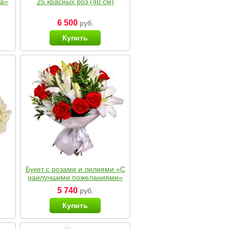
ка»
25 красных роз (40 см)
6 500
руб.
Купить
Букет с розами и лилиями «С
наилучшими пожеланиями»
5 740
руб.
Купить