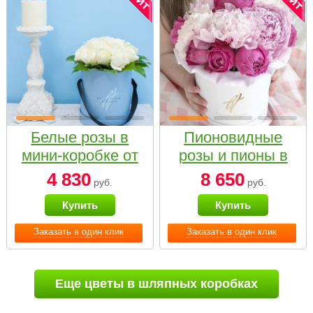
Белые розы в
Пионовидные
мини-коробке от
розы и пионы в
Bella Fiori
белой коробке
4 830
8 650
руб.
руб.
Small
Купить
Купить
Заказать в один клик
Заказать в один клик
Еще цветы в шляпных коробках