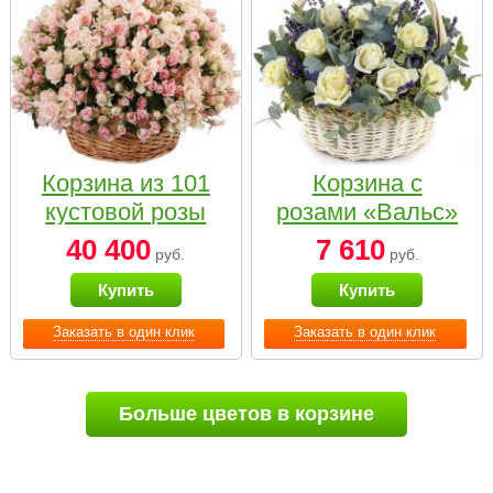
Корзина из 101
Корзина с
кустовой розы
розами «Вальс»
нежных тонов
40 400
7 610
руб.
руб.
Купить
Купить
Заказать в один клик
Заказать в один клик
Больше цветов в корзине