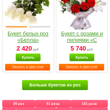
Букет белых роз
Букет с розами и
«Белла»
лилиями «С
наилучшими
2 420
5 740
руб.
руб.
пожеланиями»
Купить
Купить
Заказать в один клик
Заказать в один клик
Больше букетов из роз
25 роз
51 роза
101 роза