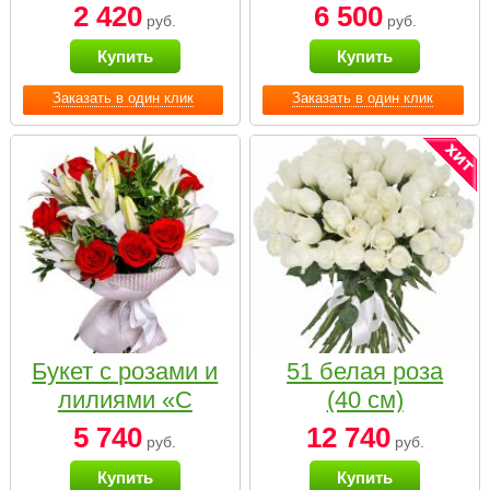
2 420
6 500
руб.
руб.
Купить
Купить
Заказать в один клик
Заказать в один клик
Букет с розами и
51 белая роза
лилиями «С
(40 см)
наилучшими
5 740
12 740
руб.
руб.
пожеланиями»
Купить
Купить