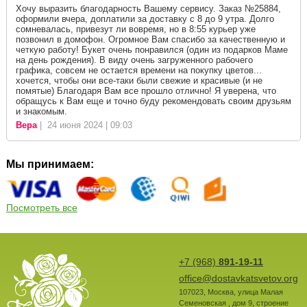
Хочу выразить благодарность Вашему сервису. Заказ №25884,
оформили вчера, доплатили за доставку с 8 до 9 утра. Долго
сомневалась, привезут ли вовремя, но в 8:55 курьер уже
позвонил в домофон. Огромное Вам спасибо за качественную и
четкую работу! Букет очень понравился (один из подарков Маме
на день рождения). В виду очень загруженного рабочего
графика, совсем не остается времени на покупку цветов...
хочется, чтобы они все-таки были свежие и красивые (и не
помятые) Благодаря Вам все прошло отлично! Я уверена, что
обращусь к Вам еще и точно буду рекомендовать своим друзьям
и знакомым.
Вера
| 24 июня 2024 | 09:03
Мы принимаем:
Посмотреть все
+7 (968)
891-19-11
office@dostavkatsvetov.org
107023
,
Москва
,
улица Малая
Семеновская , дом 9, строение