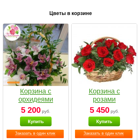
Цветы в корзине
Корзина с
Корзина с
орхидеями
розами
малая
«Красный
5 200
5 450
руб.
руб.
Париж»
Купить
Купить
Заказать в один клик
Заказать в один клик