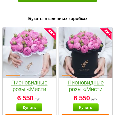
Букеты в шляпных коробках
Пионовидные
Пионовидные
розы «Мисти
розы «Мисти
бабблс» в белой
бабблс» в
6 550
6 550
руб.
руб.
коробке Small
черной коробке
Купить
Купить
Small