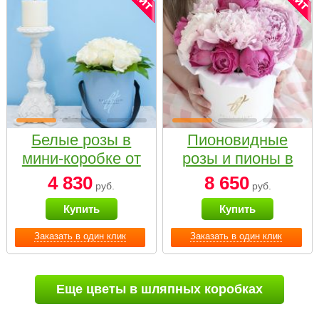
Белые розы в
Пионовидные
мини-коробке от
розы и пионы в
Bella Fiori
белой коробке
4 830
8 650
руб.
руб.
Small
Купить
Купить
Заказать в один клик
Заказать в один клик
Еще цветы в шляпных коробках