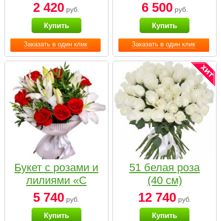
2 420
6 500
руб.
руб.
Купить
Купить
Заказать в один клик
Заказать в один клик
Букет с розами и
51 белая роза
лилиями «С
(40 см)
наилучшими
5 740
12 740
руб.
руб.
пожеланиями»
Купить
Купить