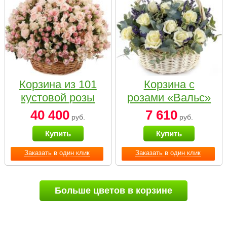
Корзина из 101
Корзина с
кустовой розы
розами «Вальс»
нежных тонов
40 400
7 610
руб.
руб.
Купить
Купить
Заказать в один клик
Заказать в один клик
Больше цветов в корзине