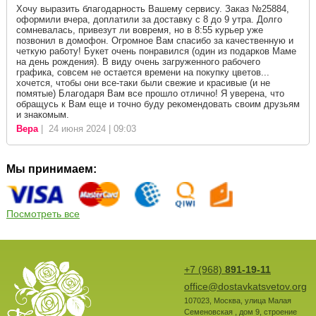
Хочу выразить благодарность Вашему сервису. Заказ №25884,
оформили вчера, доплатили за доставку с 8 до 9 утра. Долго
сомневалась, привезут ли вовремя, но в 8:55 курьер уже
позвонил в домофон. Огромное Вам спасибо за качественную и
четкую работу! Букет очень понравился (один из подарков Маме
на день рождения). В виду очень загруженного рабочего
графика, совсем не остается времени на покупку цветов...
хочется, чтобы они все-таки были свежие и красивые (и не
помятые) Благодаря Вам все прошло отлично! Я уверена, что
обращусь к Вам еще и точно буду рекомендовать своим друзьям
и знакомым.
Вера
| 24 июня 2024 | 09:03
Мы принимаем:
Посмотреть все
+7 (968)
891-19-11
office@dostavkatsvetov.org
107023
,
Москва
,
улица Малая
Семеновская , дом 9, строение