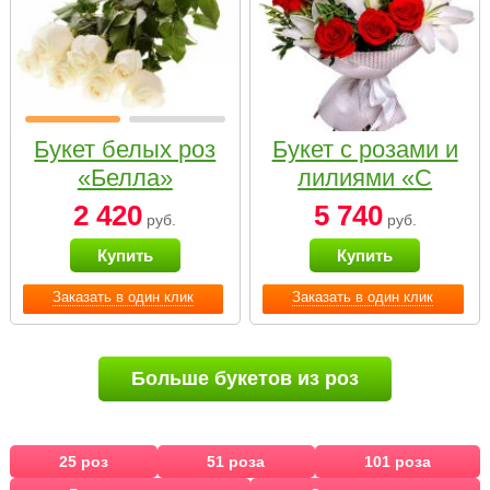
Букет белых роз
Букет с розами и
«Белла»
лилиями «С
наилучшими
2 420
5 740
руб.
руб.
пожеланиями»
Купить
Купить
Заказать в один клик
Заказать в один клик
Больше букетов из роз
25 роз
51 роза
101 роза