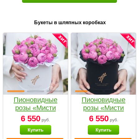
Букеты в шляпных коробках
Пионовидные
Пионовидные
розы «Мисти
розы «Мисти
бабблс» в белой
бабблс» в
6 550
6 550
руб.
руб.
коробке Small
черной коробке
Купить
Купить
Small