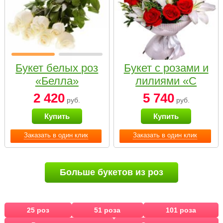
Букет белых роз
Букет с розами и
«Белла»
лилиями «С
наилучшими
2 420
5 740
руб.
руб.
пожеланиями»
Купить
Купить
Заказать в один клик
Заказать в один клик
Больше букетов из роз
25 роз
51 роза
101 роза