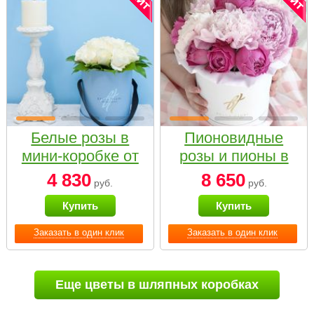
Белые розы в
Пионовидные
мини-коробке от
розы и пионы в
Bella Fiori
белой коробке
4 830
8 650
руб.
руб.
Small
Купить
Купить
Заказать в один клик
Заказать в один клик
Еще цветы в шляпных коробках