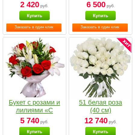
2 420
6 500
руб.
руб.
Купить
Купить
Заказать в один клик
Заказать в один клик
Букет с розами и
51 белая роза
лилиями «С
(40 см)
наилучшими
5 740
12 740
руб.
руб.
пожеланиями»
Купить
Купить