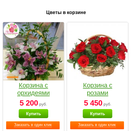
Цветы в корзине
Корзина с
Корзина с
орхидеями
розами
малая
«Красный
5 200
5 450
руб.
руб.
Париж»
Купить
Купить
Заказать в один клик
Заказать в один клик