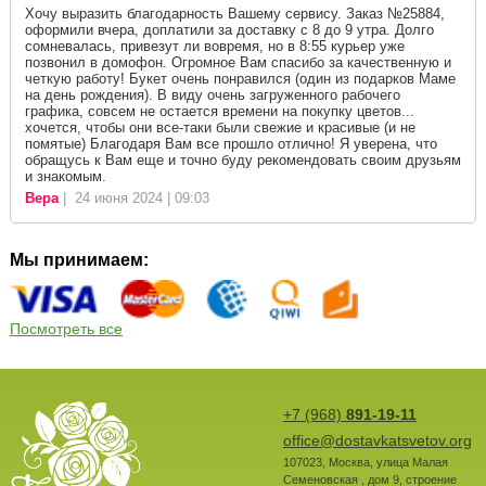
Хочу выразить благодарность Вашему сервису. Заказ №25884,
оформили вчера, доплатили за доставку с 8 до 9 утра. Долго
сомневалась, привезут ли вовремя, но в 8:55 курьер уже
позвонил в домофон. Огромное Вам спасибо за качественную и
четкую работу! Букет очень понравился (один из подарков Маме
на день рождения). В виду очень загруженного рабочего
графика, совсем не остается времени на покупку цветов...
хочется, чтобы они все-таки были свежие и красивые (и не
помятые) Благодаря Вам все прошло отлично! Я уверена, что
обращусь к Вам еще и точно буду рекомендовать своим друзьям
и знакомым.
Вера
| 24 июня 2024 | 09:03
Мы принимаем:
Посмотреть все
+7 (968)
891-19-11
office@dostavkatsvetov.org
107023
,
Москва
,
улица Малая
Семеновская , дом 9, строение