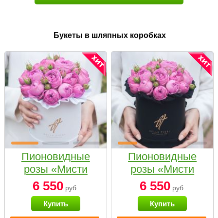
Букеты в шляпных коробках
Пионовидные
Пионовидные
розы «Мисти
розы «Мисти
бабблс» в белой
бабблс» в
6 550
6 550
руб.
руб.
коробке Small
черной коробке
Купить
Купить
Small