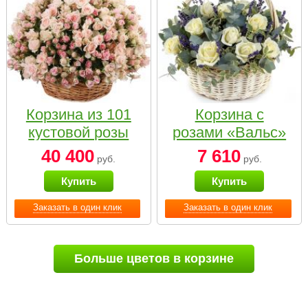
Корзина из 101
Корзина с
кустовой розы
розами «Вальс»
нежных тонов
40 400
7 610
руб.
руб.
Купить
Купить
Заказать в один клик
Заказать в один клик
Больше цветов в корзине