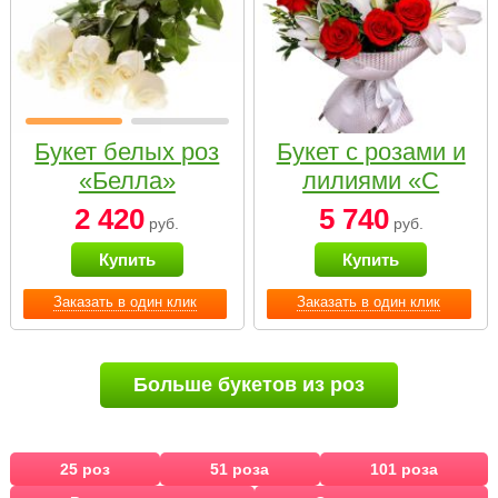
Букет белых роз
Букет с розами и
«Белла»
лилиями «С
наилучшими
2 420
5 740
руб.
руб.
пожеланиями»
Купить
Купить
Заказать в один клик
Заказать в один клик
Больше букетов из роз
25 роз
51 роза
101 роза