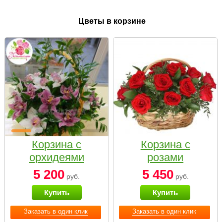
Цветы в корзине
Корзина с
Корзина с
орхидеями
розами
малая
«Красный
5 200
5 450
руб.
руб.
Париж»
Купить
Купить
Заказать в один клик
Заказать в один клик