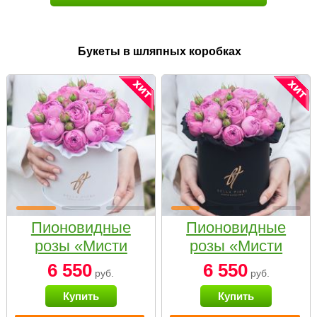
Букеты в шляпных коробках
Пионовидные
Пионовидные
розы «Мисти
розы «Мисти
бабблс» в белой
бабблс» в
6 550
6 550
руб.
руб.
коробке Small
черной коробке
Купить
Купить
Small