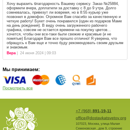
Хочу выразить благодарность Вашему сервису. Заказ №25884,
оформили вчера, доплатили за доставку с 8 до 9 утра. Долго
сомневалась, привезут ли вовремя, но в 8:55 курьер уже
позвонил в домофон. Огромное Вам спасибо за качественную и
четкую работу! Букет очень понравился (один из подарков Маме
на день рождения). В виду очень загруженного рабочего
графика, совсем не остается времени на покупку цветов...
хочется, чтобы они все-таки были свежие и красивые (и не
помятые) Благодаря Вам все прошло отлично! Я уверена, что
обращусь к Вам еще и точно буду рекомендовать своим друзьям
и знакомым.
Вера
| 24 июня 2024 | 09:03
Мы принимаем:
Посмотреть все
+7 (968)
891-19-11
office@dostavkatsvetov.org
107023
,
Москва
,
улица Малая
Семеновская , дом 9, строение