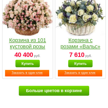
Корзина из 101
Корзина с
кустовой розы
розами «Вальс»
нежных тонов
40 400
7 610
руб.
руб.
Купить
Купить
Заказать в один клик
Заказать в один клик
Больше цветов в корзине