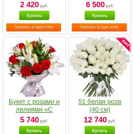
2 420
6 500
руб.
руб.
Купить
Купить
Заказать в один клик
Заказать в один клик
Букет с розами и
51 белая роза
лилиями «С
(40 см)
наилучшими
5 740
12 740
руб.
руб.
пожеланиями»
Купить
Купить