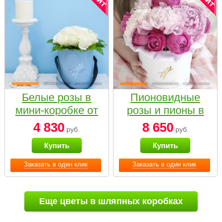
Белые розы в
Пионовидные
мини-коробке от
розы и пионы в
Bella Fiori
белой коробке
4 830
8 650
руб.
руб.
Small
Купить
Купить
Заказать в один клик
Заказать в один клик
Еще цветы в шляпных коробках