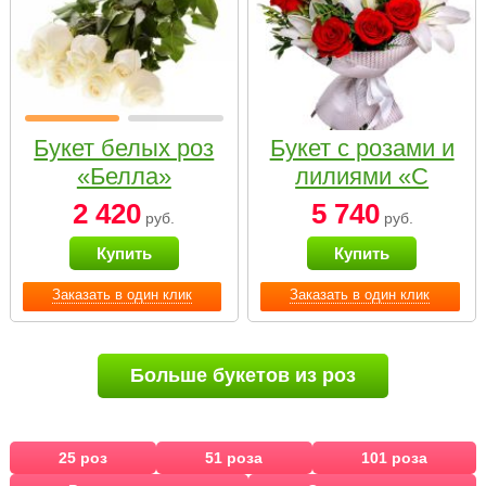
Букет белых роз
Букет с розами и
«Белла»
лилиями «С
наилучшими
2 420
5 740
руб.
руб.
пожеланиями»
Купить
Купить
Заказать в один клик
Заказать в один клик
Больше букетов из роз
25 роз
51 роза
101 роза