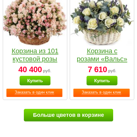
Корзина из 101
Корзина с
кустовой розы
розами «Вальс»
нежных тонов
40 400
7 610
руб.
руб.
Купить
Купить
Заказать в один клик
Заказать в один клик
Больше цветов в корзине