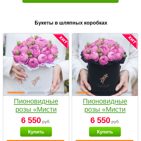
Букеты в шляпных коробках
Пионовидные
Пионовидные
розы «Мисти
розы «Мисти
бабблс» в белой
бабблс» в
6 550
6 550
руб.
руб.
коробке Small
черной коробке
Купить
Купить
Small