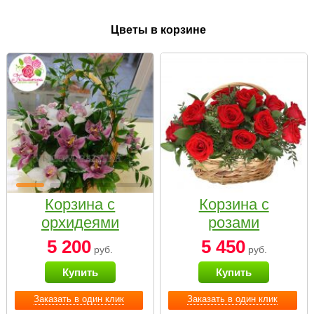
Цветы в корзине
Корзина с
Корзина с
орхидеями
розами
малая
«Красный
5 200
5 450
руб.
руб.
Париж»
Купить
Купить
Заказать в один клик
Заказать в один клик