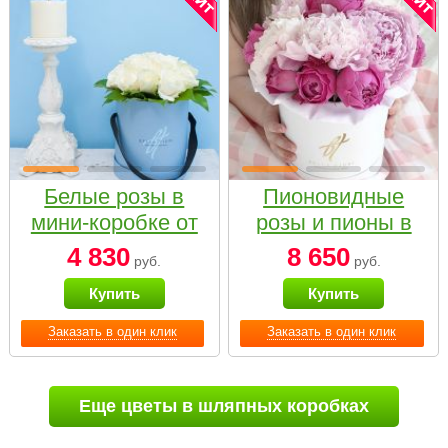
Белые розы в
Пионовидные
мини-коробке от
розы и пионы в
Bella Fiori
белой коробке
4 830
8 650
руб.
руб.
Small
Купить
Купить
Заказать в один клик
Заказать в один клик
Еще цветы в шляпных коробках