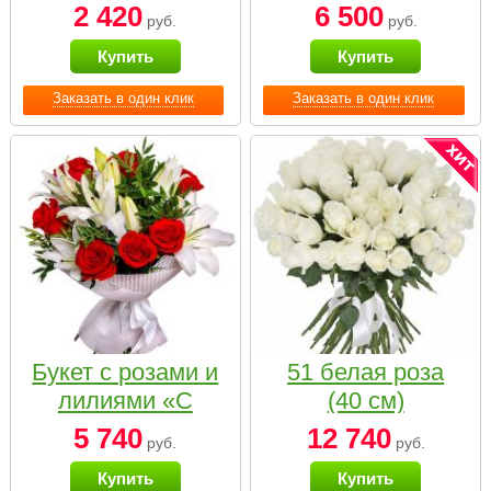
2 420
6 500
руб.
руб.
Купить
Купить
Заказать в один клик
Заказать в один клик
Букет с розами и
51 белая роза
лилиями «С
(40 см)
наилучшими
5 740
12 740
руб.
руб.
пожеланиями»
Купить
Купить