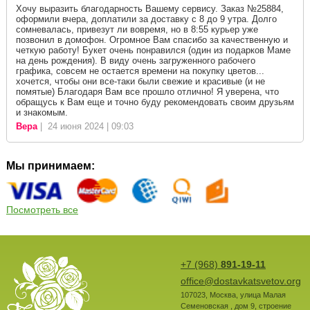
Хочу выразить благодарность Вашему сервису. Заказ №25884,
оформили вчера, доплатили за доставку с 8 до 9 утра. Долго
сомневалась, привезут ли вовремя, но в 8:55 курьер уже
позвонил в домофон. Огромное Вам спасибо за качественную и
четкую работу! Букет очень понравился (один из подарков Маме
на день рождения). В виду очень загруженного рабочего
графика, совсем не остается времени на покупку цветов...
хочется, чтобы они все-таки были свежие и красивые (и не
помятые) Благодаря Вам все прошло отлично! Я уверена, что
обращусь к Вам еще и точно буду рекомендовать своим друзьям
и знакомым.
Вера
| 24 июня 2024 | 09:03
Мы принимаем:
Посмотреть все
+7 (968)
891-19-11
office@dostavkatsvetov.org
107023
,
Москва
,
улица Малая
Семеновская , дом 9, строение