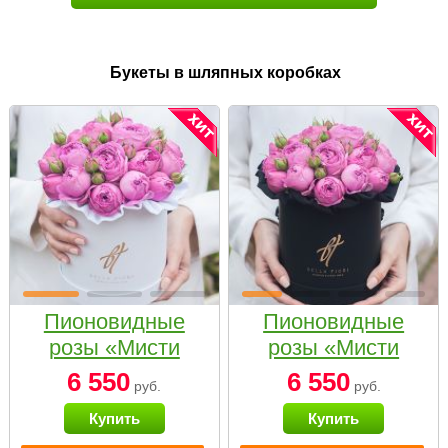
Букеты в шляпных коробках
Пионовидные
Пионовидные
розы «Мисти
розы «Мисти
бабблс» в белой
бабблс» в
6 550
6 550
руб.
руб.
коробке Small
черной коробке
Купить
Купить
Small