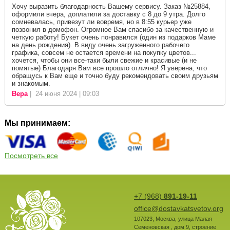
Хочу выразить благодарность Вашему сервису. Заказ №25884,
оформили вчера, доплатили за доставку с 8 до 9 утра. Долго
сомневалась, привезут ли вовремя, но в 8:55 курьер уже
позвонил в домофон. Огромное Вам спасибо за качественную и
четкую работу! Букет очень понравился (один из подарков Маме
на день рождения). В виду очень загруженного рабочего
графика, совсем не остается времени на покупку цветов...
хочется, чтобы они все-таки были свежие и красивые (и не
помятые) Благодаря Вам все прошло отлично! Я уверена, что
обращусь к Вам еще и точно буду рекомендовать своим друзьям
и знакомым.
Вера
| 24 июня 2024 | 09:03
Мы принимаем:
Посмотреть все
+7 (968)
891-19-11
office@dostavkatsvetov.org
107023
,
Москва
,
улица Малая
Семеновская , дом 9, строение