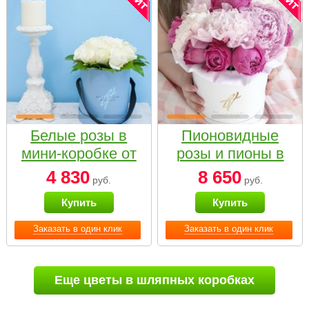
Белые розы в
Пионовидные
мини-коробке от
розы и пионы в
Bella Fiori
белой коробке
4 830
8 650
руб.
руб.
Small
Купить
Купить
Заказать в один клик
Заказать в один клик
Еще цветы в шляпных коробках