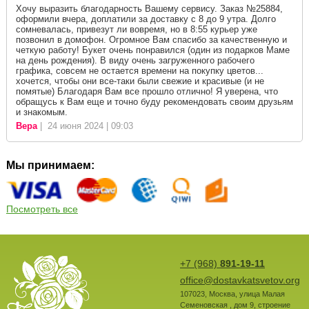
Хочу выразить благодарность Вашему сервису. Заказ №25884,
оформили вчера, доплатили за доставку с 8 до 9 утра. Долго
сомневалась, привезут ли вовремя, но в 8:55 курьер уже
позвонил в домофон. Огромное Вам спасибо за качественную и
четкую работу! Букет очень понравился (один из подарков Маме
на день рождения). В виду очень загруженного рабочего
графика, совсем не остается времени на покупку цветов...
хочется, чтобы они все-таки были свежие и красивые (и не
помятые) Благодаря Вам все прошло отлично! Я уверена, что
обращусь к Вам еще и точно буду рекомендовать своим друзьям
и знакомым.
Вера
| 24 июня 2024 | 09:03
Мы принимаем:
Посмотреть все
+7 (968)
891-19-11
office@dostavkatsvetov.org
107023
,
Москва
,
улица Малая
Семеновская , дом 9, строение