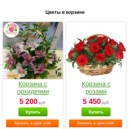
Цветы в корзине
Корзина с
Корзина с
орхидеями
розами
малая
«Красный
5 200
5 450
руб.
руб.
Париж»
Купить
Купить
Заказать в один клик
Заказать в один клик