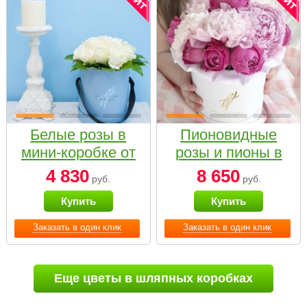
Белые розы в
Пионовидные
мини-коробке от
розы и пионы в
Bella Fiori
белой коробке
4 830
8 650
руб.
руб.
Small
Купить
Купить
Заказать в один клик
Заказать в один клик
Еще цветы в шляпных коробках