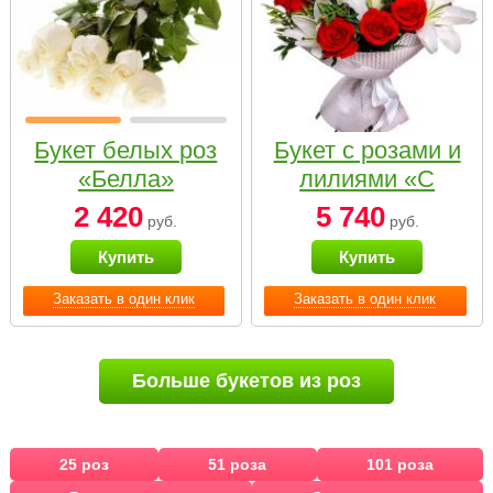
Букет белых роз
Букет с розами и
«Белла»
лилиями «С
наилучшими
2 420
5 740
руб.
руб.
пожеланиями»
Купить
Купить
Заказать в один клик
Заказать в один клик
Больше букетов из роз
25 роз
51 роза
101 роза