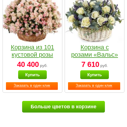
Корзина из 101
Корзина с
кустовой розы
розами «Вальс»
нежных тонов
40 400
7 610
руб.
руб.
Купить
Купить
Заказать в один клик
Заказать в один клик
Больше цветов в корзине