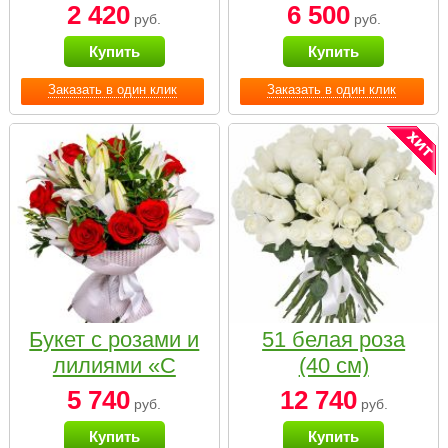
2 420
6 500
руб.
руб.
Купить
Купить
Заказать в один клик
Заказать в один клик
Букет с розами и
51 белая роза
лилиями «С
(40 см)
наилучшими
5 740
12 740
руб.
руб.
пожеланиями»
Купить
Купить