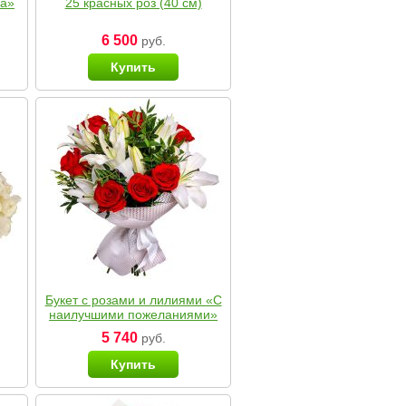
ка»
25 красных роз (40 см)
6 500
руб.
Купить
Букет с розами и лилиями «С
наилучшими пожеланиями»
5 740
руб.
Купить