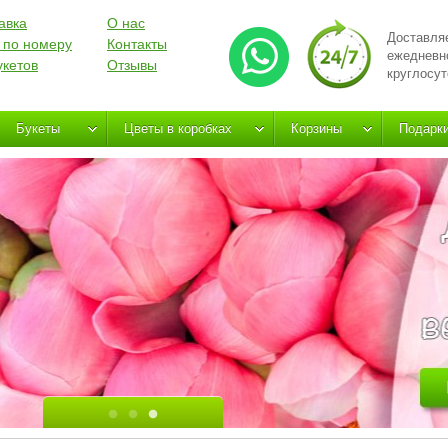
авка
О нас
Доставля
 по номеру
Контакты
ежедневн
укетов
Отзывы
круглосут
Букеты
Цветы в коробках
Корзины
Подарк