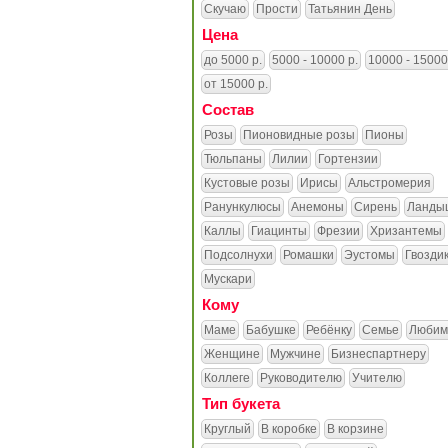
Скучаю
Прости
Татьянин День
Цена
до 5000 р.
5000 - 10000 р.
10000 - 15000
от 15000 р.
Состав
Розы
Пионовидные розы
Пионы
Тюльпаны
Лилии
Гортензии
Кустовые розы
Ирисы
Альстромерия
Ранункулюсы
Анемоны
Сирень
Ланды
Каллы
Гиацинты
Фрезии
Хризантемы
Подсолнухи
Ромашки
Эустомы
Гвозди
Мускари
Кому
Маме
Бабушке
Ребёнку
Семье
Любим
Женщине
Мужчине
Бизнеспартнеру
Коллеге
Руководителю
Учителю
Тип букета
Круглый
В коробке
В корзине