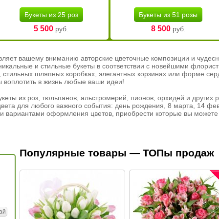
Букеты из 25 роз
Букеты из 51 розы
5 500
8 500
руб.
руб.
вляет вашему вниманию авторские цветочные композиции и чудесн
никальные и стильные букеты в соответствии с новейшими флорис
ах, стильных шляпных коробках, элегантных корзинах или форме се
ы воплотить в жизнь любые ваши идеи!
кеты из роз, тюльпанов, альстромерий, пионов, орхидей и других 
вета для любого важного события: день рождения, 8 марта, 14 фев
и вариантами оформления цветов, приобрести которые вы можете 
Популярные товары — ТОПы продаж
ай