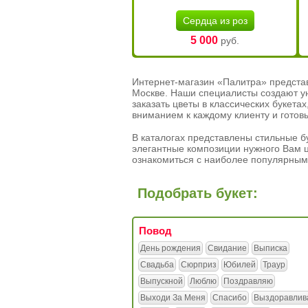
Сердца из роз
5 000
руб.
Интернет-магазин «Палитра» предста
Москве. Наши специалисты создают у
заказать цветы в классических букет
вниманием к каждому клиенту и готов
В каталогах представлены стильные бу
элегантные композиции нужного Вам ц
ознакомиться с наиболее популярным
Подобрать букет:
Повод
День рождения
Свидание
Выписка
Свадьба
Сюрприз
Юбилей
Траур
Выпускной
Люблю
Поздравляю
Выходи За Меня
Спасибо
Выздоравлив