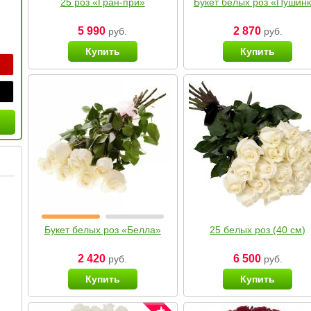
25 роз «Гран-при»
Букет белых роз «Пушин
5 990
2 870
руб.
руб.
Купить
Купить
Букет белых роз «Белла»
25 белых роз (40 см)
2 420
6 500
руб.
руб.
Купить
Купить