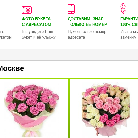
ФОТО БУКЕТА
ДОСТАВИМ, ЗНАЯ
ГАРАНТ
С АДРЕСАТОМ
ТОЛЬКО
ЕЁ НОМЕР
100% С
ше
Вы увидете Ваш
Нужен только номер
Иначе мы
укетом
букет и её улыбку
адресата
заменим 
Москве