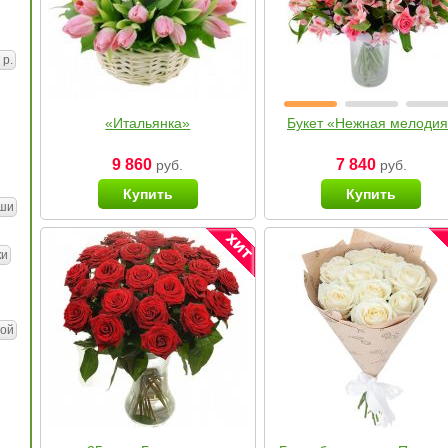
 р.
«Итальянка»
Букет «Нежная мелоди
9 860
7 840
руб.
руб.
Купить
Купить
ши
ки
ой