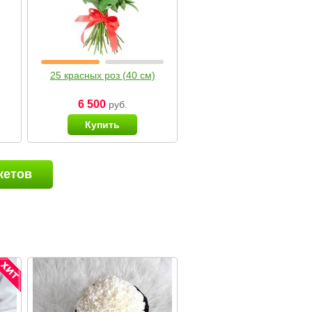
25 красных роз (40 см)
6 500
руб.
Купить
кетов