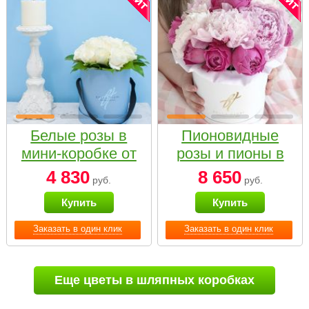
Белые розы в
Пионовидные
мини-коробке от
розы и пионы в
Bella Fiori
белой коробке
4 830
8 650
руб.
руб.
Small
Купить
Купить
Заказать в один клик
Заказать в один клик
Еще цветы в шляпных коробках