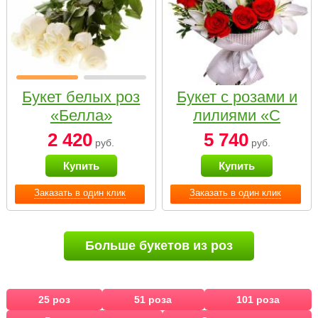
Букет белых роз
Букет с розами и
«Белла»
лилиями «С
наилучшими
2 420
5 740
руб.
руб.
пожеланиями»
Купить
Купить
Заказать в один клик
Заказать в один клик
Больше букетов из роз
25 роз
51 роза
101 роза