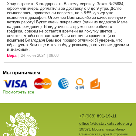
Хочу выразить благодарность Вашему сервису. Заказ №25884,
оформили вчера, доплатили за доставку с 8 до 9 утра. Долго
сомневалась, привезут ли вовремя, но в 8:55 курьер уже
позвонил в домофон. Огромное Вам спасибо за качественную и
четкую работу! Букет очень понравился (один из подарков Маме
на день рождения). В виду очень загруженного рабочего
графика, совсем не остается времени на покупку цветов...
хочется, чтобы они все-таки были свежие и красивые (и не
помятые) Благодаря Вам все прошло отлично! Я уверена, что
обращусь к Вам еще и точно буду рекомендовать своим друзьям
и знакомым.
Вера
| 24 июня 2024 | 09:03
Мы принимаем:
Посмотреть все
+7 (968)
891-19-11
office@dostavkatsvetov.org
107023
,
Москва
,
улица Малая
Семеновская , дом 9, строение