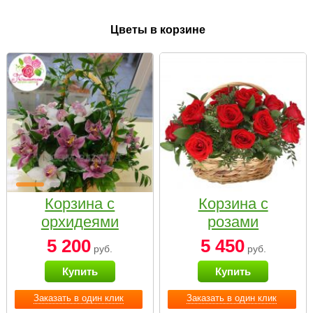
Цветы в корзине
Корзина с
Корзина с
орхидеями
розами
малая
«Красный
5 200
5 450
руб.
руб.
Париж»
Купить
Купить
Заказать в один клик
Заказать в один клик