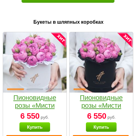
Букеты в шляпных коробках
Пионовидные
Пионовидные
розы «Мисти
розы «Мисти
бабблс» в белой
бабблс» в
6 550
6 550
руб.
руб.
коробке Small
черной коробке
Купить
Купить
Small