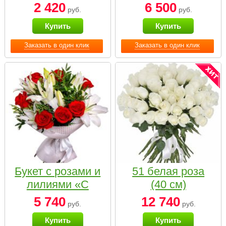
2 420
6 500
руб.
руб.
Купить
Купить
Заказать в один клик
Заказать в один клик
Букет с розами и
51 белая роза
лилиями «С
(40 см)
наилучшими
5 740
12 740
руб.
руб.
пожеланиями»
Купить
Купить