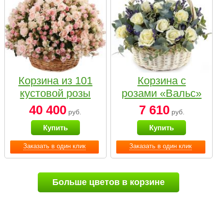
Корзина из 101
Корзина с
кустовой розы
розами «Вальс»
нежных тонов
40 400
7 610
руб.
руб.
Купить
Купить
Заказать в один клик
Заказать в один клик
Больше цветов в корзине