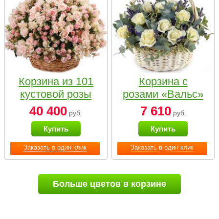
Корзина из 101
Корзина с
кустовой розы
розами «Вальс»
нежных тонов
40 400
7 610
руб.
руб.
Купить
Купить
Заказать в один клик
Заказать в один клик
Больше цветов в корзине