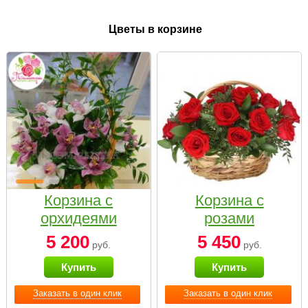
Цветы в корзине
Корзина с
Корзина с
орхидеями
розами
малая
«Красный
5 200
5 450
руб.
руб.
Париж»
Купить
Купить
Заказать в один клик
Заказать в один клик