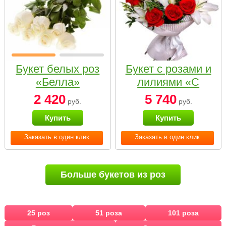
Букет белых роз
Букет с розами и
«Белла»
лилиями «С
наилучшими
2 420
5 740
руб.
руб.
пожеланиями»
Купить
Купить
Заказать в один клик
Заказать в один клик
Больше букетов из роз
25 роз
51 роза
101 роза