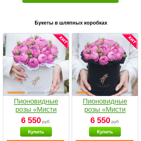
Букеты в шляпных коробках
Пионовидные
Пионовидные
розы «Мисти
розы «Мисти
бабблс» в белой
бабблс» в
6 550
6 550
руб.
руб.
коробке Small
черной коробке
Купить
Купить
Small