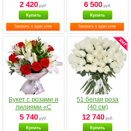
2 420
6 500
руб.
руб.
Купить
Купить
Заказать в один клик
Заказать в один клик
Букет с розами и
51 белая роза
лилиями «С
(40 см)
наилучшими
5 740
12 740
руб.
руб.
пожеланиями»
Купить
Купить