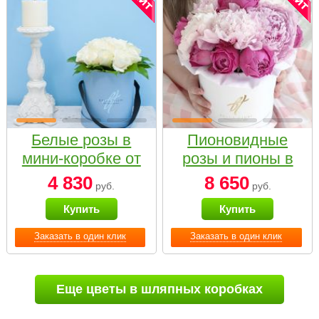
Белые розы в
Пионовидные
мини-коробке от
розы и пионы в
Bella Fiori
белой коробке
4 830
8 650
руб.
руб.
Small
Купить
Купить
Заказать в один клик
Заказать в один клик
Еще цветы в шляпных коробках