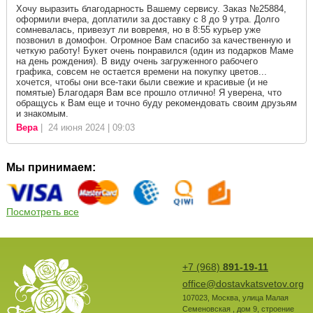
Хочу выразить благодарность Вашему сервису. Заказ №25884,
оформили вчера, доплатили за доставку с 8 до 9 утра. Долго
сомневалась, привезут ли вовремя, но в 8:55 курьер уже
позвонил в домофон. Огромное Вам спасибо за качественную и
четкую работу! Букет очень понравился (один из подарков Маме
на день рождения). В виду очень загруженного рабочего
графика, совсем не остается времени на покупку цветов...
хочется, чтобы они все-таки были свежие и красивые (и не
помятые) Благодаря Вам все прошло отлично! Я уверена, что
обращусь к Вам еще и точно буду рекомендовать своим друзьям
и знакомым.
Вера
| 24 июня 2024 | 09:03
Мы принимаем:
Посмотреть все
+7 (968)
891-19-11
office@dostavkatsvetov.org
107023
,
Москва
,
улица Малая
Семеновская , дом 9, строение