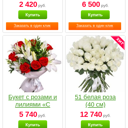
2 420
6 500
руб.
руб.
Купить
Купить
Заказать в один клик
Заказать в один клик
Букет с розами и
51 белая роза
лилиями «С
(40 см)
наилучшими
5 740
12 740
руб.
руб.
пожеланиями»
Купить
Купить