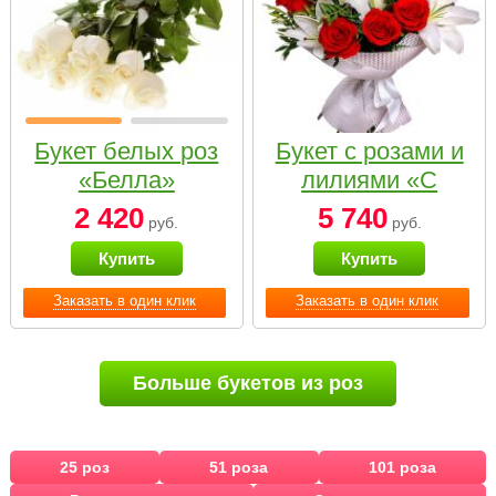
Букет белых роз
Букет с розами и
«Белла»
лилиями «С
наилучшими
2 420
5 740
руб.
руб.
пожеланиями»
Купить
Купить
Заказать в один клик
Заказать в один клик
Больше букетов из роз
25 роз
51 роза
101 роза