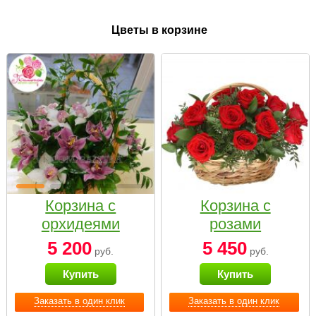
Цветы в корзине
Корзина с
Корзина с
орхидеями
розами
малая
«Красный
5 200
5 450
руб.
руб.
Париж»
Купить
Купить
Заказать в один клик
Заказать в один клик