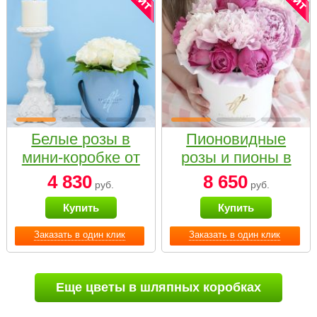
Белые розы в
Пионовидные
мини-коробке от
розы и пионы в
Bella Fiori
белой коробке
4 830
8 650
руб.
руб.
Small
Купить
Купить
Заказать в один клик
Заказать в один клик
Еще цветы в шляпных коробках