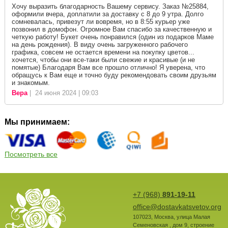
Хочу выразить благодарность Вашему сервису. Заказ №25884,
оформили вчера, доплатили за доставку с 8 до 9 утра. Долго
сомневалась, привезут ли вовремя, но в 8:55 курьер уже
позвонил в домофон. Огромное Вам спасибо за качественную и
четкую работу! Букет очень понравился (один из подарков Маме
на день рождения). В виду очень загруженного рабочего
графика, совсем не остается времени на покупку цветов...
хочется, чтобы они все-таки были свежие и красивые (и не
помятые) Благодаря Вам все прошло отлично! Я уверена, что
обращусь к Вам еще и точно буду рекомендовать своим друзьям
и знакомым.
Вера
| 24 июня 2024 | 09:03
Мы принимаем:
Посмотреть все
+7 (968)
891-19-11
office@dostavkatsvetov.org
107023
,
Москва
,
улица Малая
Семеновская , дом 9, строение