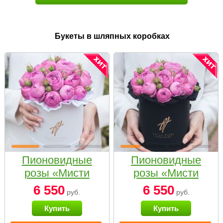
Букеты в шляпных коробках
Пионовидные
Пионовидные
розы «Мисти
розы «Мисти
бабблс» в белой
бабблс» в
6 550
6 550
руб.
руб.
коробке Small
черной коробке
Купить
Купить
Small