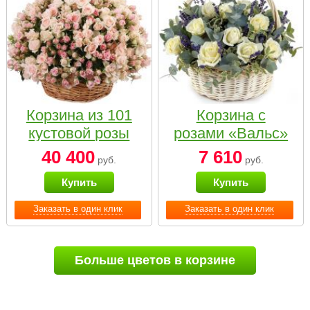
Корзина из 101
Корзина с
кустовой розы
розами «Вальс»
нежных тонов
40 400
7 610
руб.
руб.
Купить
Купить
Заказать в один клик
Заказать в один клик
Больше цветов в корзине