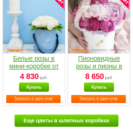
Белые розы в
Пионовидные
мини-коробке от
розы и пионы в
Bella Fiori
белой коробке
4 830
8 650
руб.
руб.
Small
Купить
Купить
Заказать в один клик
Заказать в один клик
Еще цветы в шляпных коробках