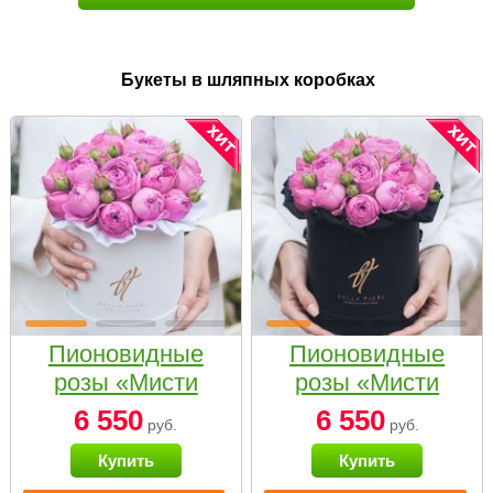
Букеты в шляпных коробках
Пионовидные
Пионовидные
розы «Мисти
розы «Мисти
бабблс» в белой
бабблс» в
6 550
6 550
руб.
руб.
коробке Small
черной коробке
Купить
Купить
Small