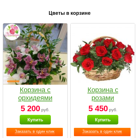
Цветы в корзине
Корзина с
Корзина с
орхидеями
розами
малая
«Красный
5 200
5 450
руб.
руб.
Париж»
Купить
Купить
Заказать в один клик
Заказать в один клик