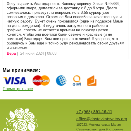
Хочу выразить благодарность Вашему сервису. Заказ №25884,
оформили вчера, доплатили за доставку с 8 до 9 утра. Долго
сомневалась, привезут ли вовремя, но в 8:55 курьер уже
позвонил в домофон. Огромное Вам спасибо за качественную и
четкую работу! Букет очень понравился (один из подарков Маме
на день рождения). В виду очень загруженного рабочего
графика, совсем не остается времени на покупку цветов...
хочется, чтобы они все-таки были свежие и красивые (и не
помятые) Благодаря Вам все прошло отлично! Я уверена, что
обращусь к Вам еще и точно буду рекомендовать своим друзьям
и знакомым.
Вера
| 24 июня 2024 | 09:03
Мы принимаем:
Посмотреть все
+7 (968)
891-19-11
office@dostavkatsvetov.org
107023
,
Москва
,
улица Малая
Семеновская , дом 9, строение