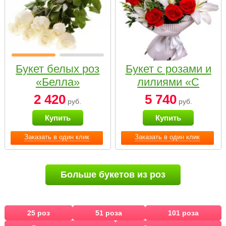
Букет белых роз
Букет с розами и
«Белла»
лилиями «С
наилучшими
2 420
5 740
руб.
руб.
пожеланиями»
Купить
Купить
Заказать в один клик
Заказать в один клик
Больше букетов из роз
25 роз
51 роза
101 роза