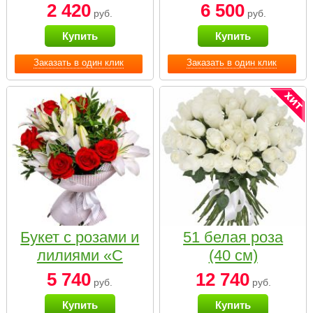
2 420
6 500
руб.
руб.
Купить
Купить
Заказать в один клик
Заказать в один клик
Букет с розами и
51 белая роза
лилиями «С
(40 см)
наилучшими
5 740
12 740
руб.
руб.
пожеланиями»
Купить
Купить