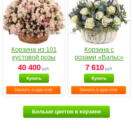
Корзина из 101
Корзина с
кустовой розы
розами «Вальс»
нежных тонов
40 400
7 610
руб.
руб.
Купить
Купить
Заказать в один клик
Заказать в один клик
Больше цветов в корзине