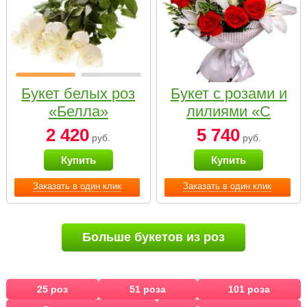
Букет белых роз
Букет с розами и
«Белла»
лилиями «С
наилучшими
2 420
5 740
руб.
руб.
пожеланиями»
Купить
Купить
Заказать в один клик
Заказать в один клик
Больше букетов из роз
25 роз
51 роза
101 роза