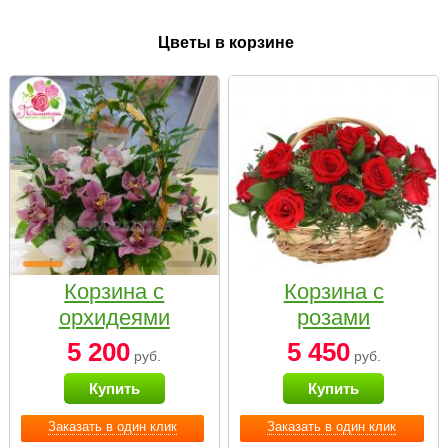
Цветы в корзине
Корзина с
Корзина с
орхидеями
розами
малая
«Красный
5 200
5 450
руб.
руб.
Париж»
Купить
Купить
Заказать в один клик
Заказать в один клик