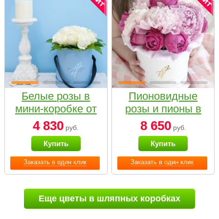
Белые розы в
Пионовидные
мини-коробке от
розы и пионы в
Bella Fiori
белой коробке
4 830
8 650
руб.
руб.
Small
Купить
Купить
Заказать в один клик
Заказать в один клик
Еще цветы в шляпных коробках