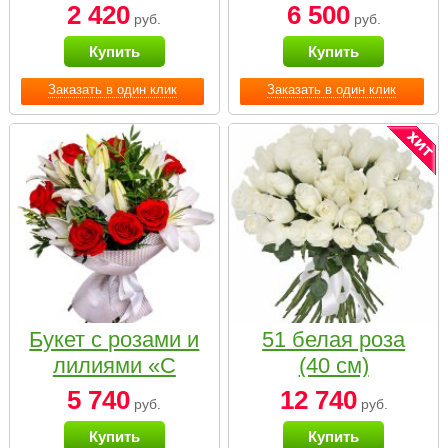
2 420
6 500
руб.
руб.
Купить
Купить
Заказать в один клик
Заказать в один клик
Букет с розами и
51 белая роза
лилиями «С
(40 см)
наилучшими
5 740
12 740
руб.
руб.
пожеланиями»
Купить
Купить