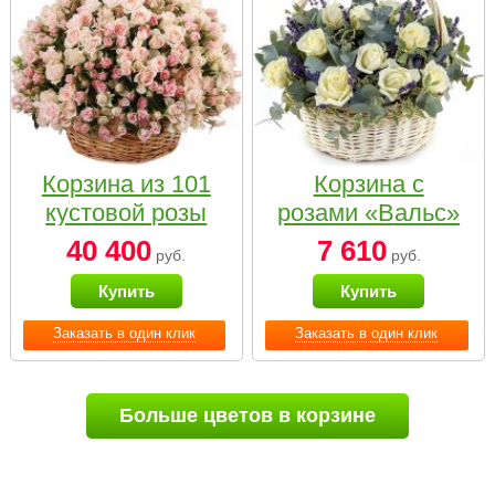
Корзина из 101
Корзина с
кустовой розы
розами «Вальс»
нежных тонов
40 400
7 610
руб.
руб.
Купить
Купить
Заказать в один клик
Заказать в один клик
Больше цветов в корзине