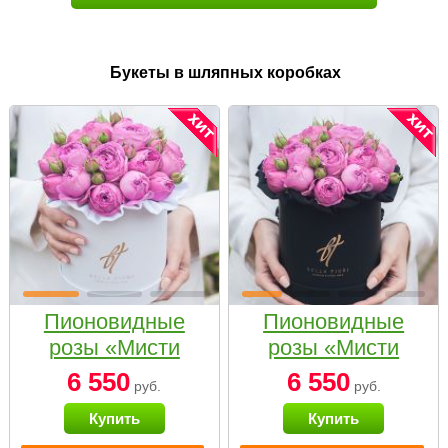
Букеты в шляпных коробках
Пионовидные
Пионовидные
розы «Мисти
розы «Мисти
бабблс» в белой
бабблс» в
6 550
6 550
руб.
руб.
коробке Small
черной коробке
Купить
Купить
Small