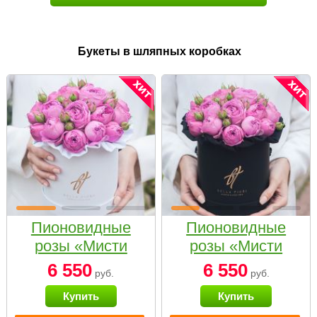
Букеты в шляпных коробках
Пионовидные
Пионовидные
розы «Мисти
розы «Мисти
бабблс» в белой
бабблс» в
6 550
6 550
руб.
руб.
коробке Small
черной коробке
Купить
Купить
Small