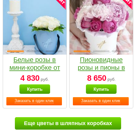
Белые розы в
Пионовидные
мини-коробке от
розы и пионы в
Bella Fiori
белой коробке
4 830
8 650
руб.
руб.
Small
Купить
Купить
Заказать в один клик
Заказать в один клик
Еще цветы в шляпных коробках