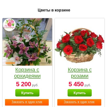
Цветы в корзине
Корзина с
Корзина с
орхидеями
розами
малая
«Красный
5 200
5 450
руб.
руб.
Париж»
Купить
Купить
Заказать в один клик
Заказать в один клик