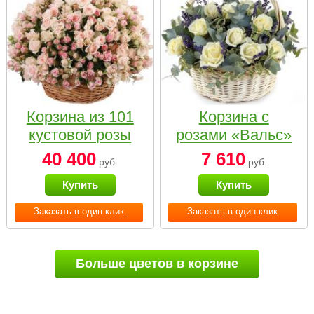
Корзина из 101
Корзина с
кустовой розы
розами «Вальс»
нежных тонов
40 400
7 610
руб.
руб.
Купить
Купить
Заказать в один клик
Заказать в один клик
Больше цветов в корзине