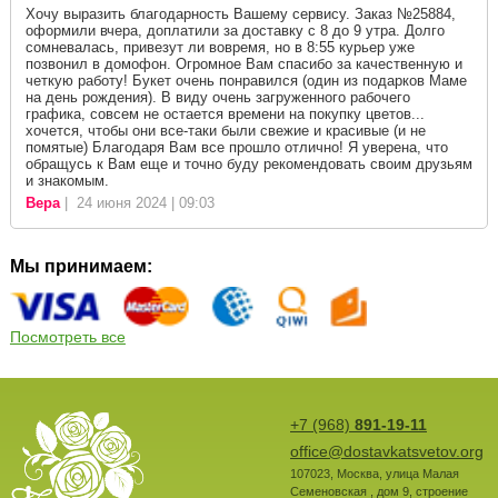
Хочу выразить благодарность Вашему сервису. Заказ №25884,
оформили вчера, доплатили за доставку с 8 до 9 утра. Долго
сомневалась, привезут ли вовремя, но в 8:55 курьер уже
позвонил в домофон. Огромное Вам спасибо за качественную и
четкую работу! Букет очень понравился (один из подарков Маме
на день рождения). В виду очень загруженного рабочего
графика, совсем не остается времени на покупку цветов...
хочется, чтобы они все-таки были свежие и красивые (и не
помятые) Благодаря Вам все прошло отлично! Я уверена, что
обращусь к Вам еще и точно буду рекомендовать своим друзьям
и знакомым.
Вера
| 24 июня 2024 | 09:03
Мы принимаем:
Посмотреть все
+7 (968)
891-19-11
office@dostavkatsvetov.org
107023
,
Москва
,
улица Малая
Семеновская , дом 9, строение