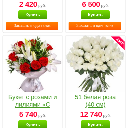
2 420
6 500
руб.
руб.
Купить
Купить
Заказать в один клик
Заказать в один клик
Букет с розами и
51 белая роза
лилиями «С
(40 см)
наилучшими
5 740
12 740
руб.
руб.
пожеланиями»
Купить
Купить