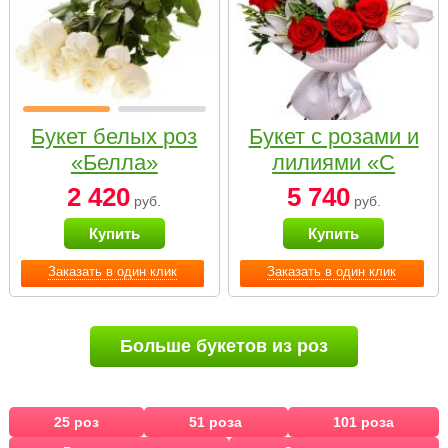
Букет белых роз
Букет с розами и
«Белла»
лилиями «С
наилучшими
2 420
5 740
руб.
руб.
пожеланиями»
Купить
Купить
Заказать в один клик
Заказать в один клик
Больше букетов из роз
25 роз
51 роза
101 роза