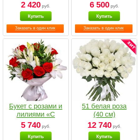
2 420
6 500
руб.
руб.
Купить
Купить
Заказать в один клик
Заказать в один клик
Букет с розами и
51 белая роза
лилиями «С
(40 см)
наилучшими
5 740
12 740
руб.
руб.
пожеланиями»
Купить
Купить