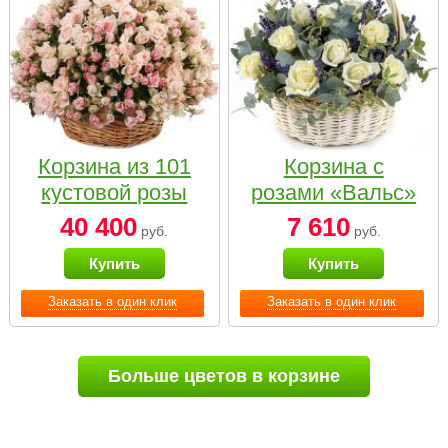
Корзина из 101
Корзина с
кустовой розы
розами «Вальс»
нежных тонов
40 400
7 610
руб.
руб.
Купить
Купить
Заказать в один клик
Заказать в один клик
Больше цветов в корзине