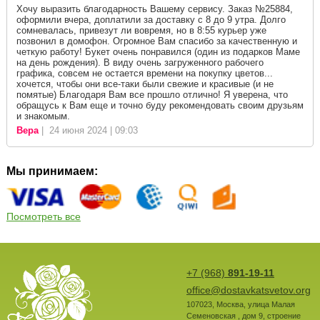
Хочу выразить благодарность Вашему сервису. Заказ №25884,
оформили вчера, доплатили за доставку с 8 до 9 утра. Долго
сомневалась, привезут ли вовремя, но в 8:55 курьер уже
позвонил в домофон. Огромное Вам спасибо за качественную и
четкую работу! Букет очень понравился (один из подарков Маме
на день рождения). В виду очень загруженного рабочего
графика, совсем не остается времени на покупку цветов...
хочется, чтобы они все-таки были свежие и красивые (и не
помятые) Благодаря Вам все прошло отлично! Я уверена, что
обращусь к Вам еще и точно буду рекомендовать своим друзьям
и знакомым.
Вера
| 24 июня 2024 | 09:03
Мы принимаем:
Посмотреть все
+7 (968)
891-19-11
office@dostavkatsvetov.org
107023
,
Москва
,
улица Малая
Семеновская , дом 9, строение