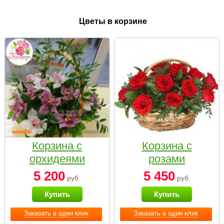
Цветы в корзине
Корзина с
Корзина с
орхидеями
розами
малая
«Красный
5 200
5 450
руб.
руб.
Париж»
Купить
Купить
Заказать в один клик
Заказать в один клик