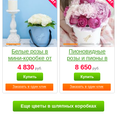
Белые розы в
Пионовидные
мини-коробке от
розы и пионы в
Bella Fiori
белой коробке
4 830
8 650
руб.
руб.
Small
Купить
Купить
Заказать в один клик
Заказать в один клик
Еще цветы в шляпных коробках