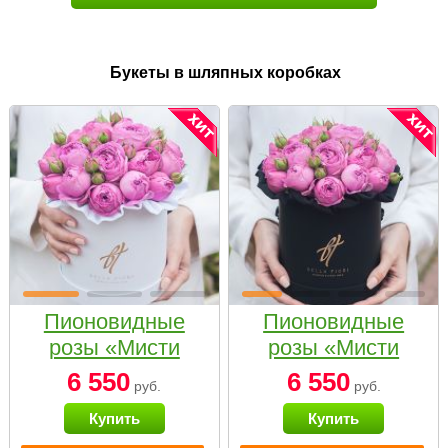
Букеты в шляпных коробках
Пионовидные
Пионовидные
розы «Мисти
розы «Мисти
бабблс» в белой
бабблс» в
6 550
6 550
руб.
руб.
коробке Small
черной коробке
Купить
Купить
Small