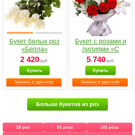
Букет белых роз
Букет с розами и
«Белла»
лилиями «С
наилучшими
2 420
5 740
руб.
руб.
пожеланиями»
Купить
Купить
Заказать в один клик
Заказать в один клик
Больше букетов из роз
25 роз
51 роза
101 роза