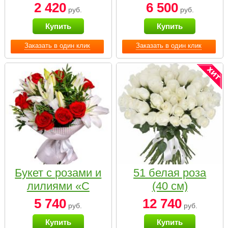
2 420
6 500
руб.
руб.
Купить
Купить
Заказать в один клик
Заказать в один клик
Букет с розами и
51 белая роза
лилиями «С
(40 см)
наилучшими
5 740
12 740
руб.
руб.
пожеланиями»
Купить
Купить