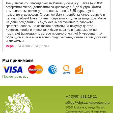
Хочу выразить благодарность Вашему сервису. Заказ №25884,
оформили вчера, доплатили за доставку с 8 до 9 утра. Долго
сомневалась, привезут ли вовремя, но в 8:55 курьер уже
позвонил в домофон. Огромное Вам спасибо за качественную и
четкую работу! Букет очень понравился (один из подарков Маме
на день рождения). В виду очень загруженного рабочего
графика, совсем не остается времени на покупку цветов...
хочется, чтобы они все-таки были свежие и красивые (и не
помятые) Благодаря Вам все прошло отлично! Я уверена, что
обращусь к Вам еще и точно буду рекомендовать своим друзьям
и знакомым.
Вера
| 24 июня 2024 | 09:03
Мы принимаем:
Посмотреть все
+7 (968)
891-19-11
office@dostavkatsvetov.org
107023
,
Москва
,
улица Малая
Семеновская , дом 9, строение