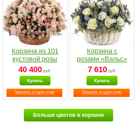
Корзина из 101
Корзина с
кустовой розы
розами «Вальс»
нежных тонов
40 400
7 610
руб.
руб.
Купить
Купить
Заказать в один клик
Заказать в один клик
Больше цветов в корзине