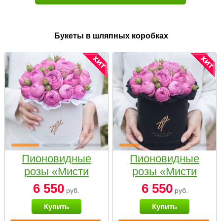
Букеты в шляпных коробках
Пионовидные
Пионовидные
розы «Мисти
розы «Мисти
бабблс» в белой
бабблс» в
6 550
6 550
руб.
руб.
коробке Small
черной коробке
Купить
Купить
Small