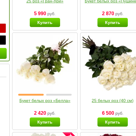
25 роз «Гран-при»
Букет белых роз «Пушин
5 990
2 870
руб.
руб.
Купить
Купить
Букет белых роз «Белла»
25 белых роз (40 см)
2 420
6 500
руб.
руб.
Купить
Купить