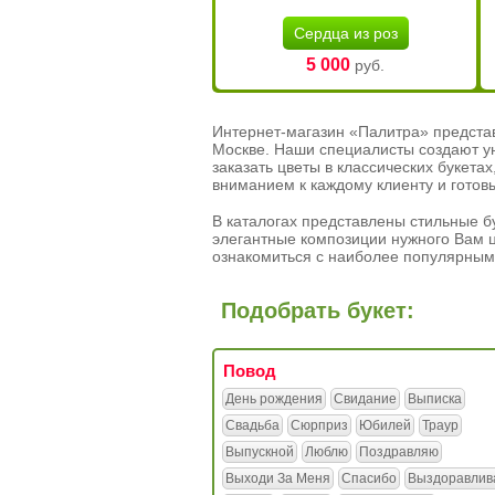
Сердца из роз
5 000
руб.
Интернет-магазин «Палитра» предста
Москве. Наши специалисты создают у
заказать цветы в классических букет
вниманием к каждому клиенту и готов
В каталогах представлены стильные бу
элегантные композиции нужного Вам ц
ознакомиться с наиболее популярным
Подобрать букет:
Повод
День рождения
Свидание
Выписка
Свадьба
Сюрприз
Юбилей
Траур
Выпускной
Люблю
Поздравляю
Выходи За Меня
Спасибо
Выздоравлив