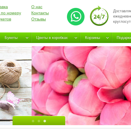
авка
О нас
Доставля
 по номеру
Контакты
ежедневн
укетов
Отзывы
круглосут
Букеты
Цветы в коробках
Корзины
Подарк