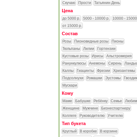
Скучаю
Прости
Татьянин День
Цена
до 5000 р.
5000 - 10000 р.
10000 - 15000
от 15000 р.
Состав
Розы
Пионовидные розы
Пионы
Тюльпаны
Лилии
Гортензии
Кустовые розы
Ирисы
Альстромерия
Ранункулюсы
Анемоны
Сирень
Ланды
Каллы
Гиацинты
Фрезии
Хризантемы
Подсолнухи
Ромашки
Эустомы
Гвозди
Мускари
Кому
Маме
Бабушке
Ребёнку
Семье
Любим
Женщине
Мужчине
Бизнеспартнеру
Коллеге
Руководителю
Учителю
Тип букета
Круглый
В коробке
В корзине