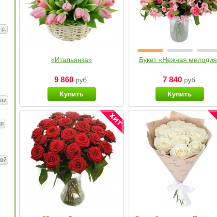
 р.
«Итальянка»
Букет «Нежная мелоди
9 860
7 840
руб.
руб.
Купить
Купить
ши
ки
ой