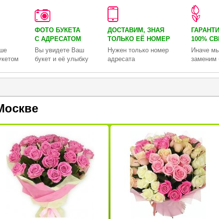
ФОТО БУКЕТА
ДОСТАВИМ, ЗНАЯ
ГАРАНТ
С АДРЕСАТОМ
ТОЛЬКО
ЕЁ НОМЕР
100% С
ше
Вы увидете Ваш
Нужен только номер
Иначе мы
укетом
букет и её улыбку
адресата
заменим 
Москве