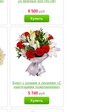
ка»
25 красных роз (40 см)
6 500
руб.
Купить
Букет с розами и лилиями «С
наилучшими пожеланиями»
5 740
руб.
Купить