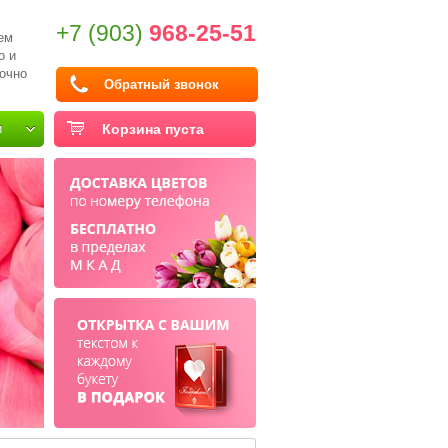
+7 (903)
968-25-51
ем
о и
очно
Обратный звонок
и
Корзина пуста