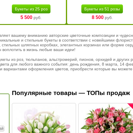
Букеты из 25 роз
Букеты из 51 розы
5 500
8 500
руб.
руб.
вляет вашему вниманию авторские цветочные композиции и чудесн
никальные и стильные букеты в соответствии с новейшими флорис
ах, стильных шляпных коробках, элегантных корзинах или форме се
ы воплотить в жизнь любые ваши идеи!
кеты из роз, тюльпанов, альстромерий, пионов, орхидей и других 
вета для любого важного события: день рождения, 8 марта, 14 фев
и вариантами оформления цветов, приобрести которые вы можете 
Популярные товары — ТОПы продаж
ай