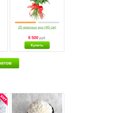
25 красных роз (40 см)
6 500
руб.
Купить
кетов