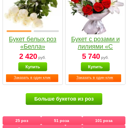
Букет белых роз
Букет с розами и
«Белла»
лилиями «С
наилучшими
2 420
5 740
руб.
руб.
пожеланиями»
Купить
Купить
Заказать в один клик
Заказать в один клик
Больше букетов из роз
25 роз
51 роза
101 роза