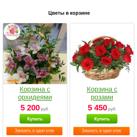
Цветы в корзине
Корзина с
Корзина с
орхидеями
розами
малая
«Красный
5 200
5 450
руб.
руб.
Париж»
Купить
Купить
Заказать в один клик
Заказать в один клик