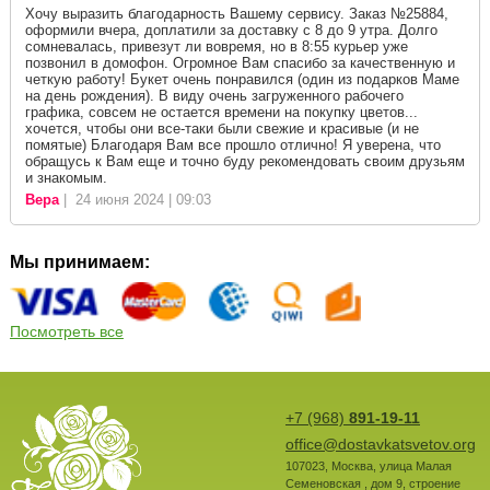
Хочу выразить благодарность Вашему сервису. Заказ №25884,
оформили вчера, доплатили за доставку с 8 до 9 утра. Долго
сомневалась, привезут ли вовремя, но в 8:55 курьер уже
позвонил в домофон. Огромное Вам спасибо за качественную и
четкую работу! Букет очень понравился (один из подарков Маме
на день рождения). В виду очень загруженного рабочего
графика, совсем не остается времени на покупку цветов...
хочется, чтобы они все-таки были свежие и красивые (и не
помятые) Благодаря Вам все прошло отлично! Я уверена, что
обращусь к Вам еще и точно буду рекомендовать своим друзьям
и знакомым.
Вера
| 24 июня 2024 | 09:03
Мы принимаем:
Посмотреть все
+7 (968)
891-19-11
office@dostavkatsvetov.org
107023
,
Москва
,
улица Малая
Семеновская , дом 9, строение