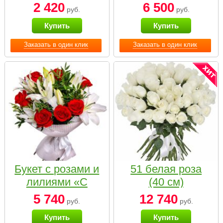
2 420
6 500
руб.
руб.
Купить
Купить
Заказать в один клик
Заказать в один клик
Букет с розами и
51 белая роза
лилиями «С
(40 см)
наилучшими
5 740
12 740
руб.
руб.
пожеланиями»
Купить
Купить