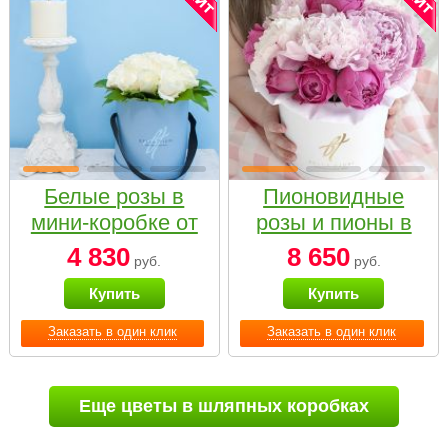
Белые розы в
Пионовидные
мини-коробке от
розы и пионы в
Bella Fiori
белой коробке
4 830
8 650
руб.
руб.
Small
Купить
Купить
Заказать в один клик
Заказать в один клик
Еще цветы в шляпных коробках