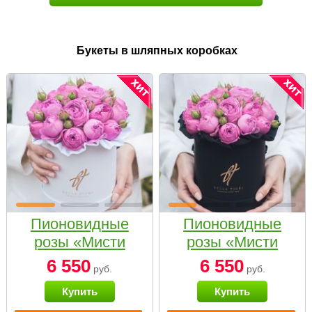
Букеты в шляпных коробках
Пионовидные
Пионовидные
розы «Мисти
розы «Мисти
бабблс» в белой
бабблс» в
6 550
6 550
руб.
руб.
коробке Small
черной коробке
Купить
Купить
Small