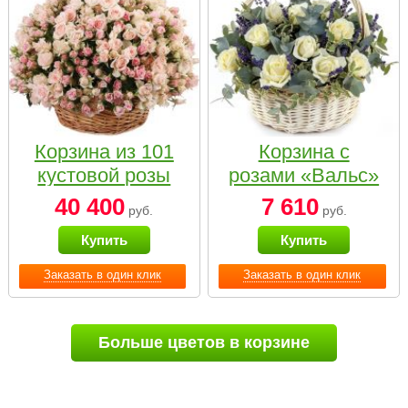
Корзина из 101
Корзина с
кустовой розы
розами «Вальс»
нежных тонов
40 400
7 610
руб.
руб.
Купить
Купить
Заказать в один клик
Заказать в один клик
Больше цветов в корзине