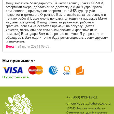
Хочу выразить благодарность Вашему сервису. Заказ №25884,
оформили вчера, доплатили за доставку с 8 до 9 утра. Долго
сомневалась, привезут ли вовремя, но в 8:55 курьер уже
позвонил в домофон. Огромное Вам спасибо за качественную и
четкую работу! Букет очень понравился (один из подарков Маме
на день рождения). В виду очень загруженного рабочего
графика, совсем не остается времени на покупку цветов...
хочется, чтобы они все-таки были свежие и красивые (и не
помятые) Благодаря Вам все прошло отлично! Я уверена, что
обращусь к Вам еще и точно буду рекомендовать своим друзьям
и знакомым.
Вера
| 24 июня 2024 | 09:03
Мы принимаем:
Посмотреть все
+7 (968)
891-19-11
office@dostavkatsvetov.org
107023
,
Москва
,
улица Малая
Семеновская , дом 9, строение