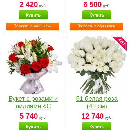
2 420
6 500
руб.
руб.
Купить
Купить
Заказать в один клик
Заказать в один клик
Букет с розами и
51 белая роза
лилиями «С
(40 см)
наилучшими
5 740
12 740
руб.
руб.
пожеланиями»
Купить
Купить