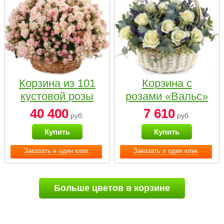
Корзина из 101
Корзина с
кустовой розы
розами «Вальс»
нежных тонов
40 400
7 610
руб.
руб.
Купить
Купить
Заказать в один клик
Заказать в один клик
Больше цветов в корзине