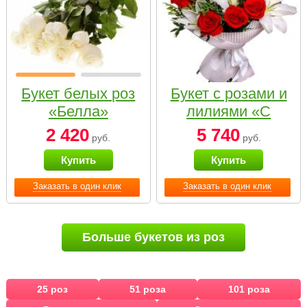
Букет белых роз
Букет с розами и
«Белла»
лилиями «С
наилучшими
2 420
5 740
руб.
руб.
пожеланиями»
Купить
Купить
Заказать в один клик
Заказать в один клик
Больше букетов из роз
25 роз
51 роза
101 роза