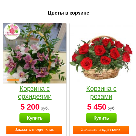
Цветы в корзине
Корзина с
Корзина с
орхидеями
розами
малая
«Красный
5 200
5 450
руб.
руб.
Париж»
Купить
Купить
Заказать в один клик
Заказать в один клик