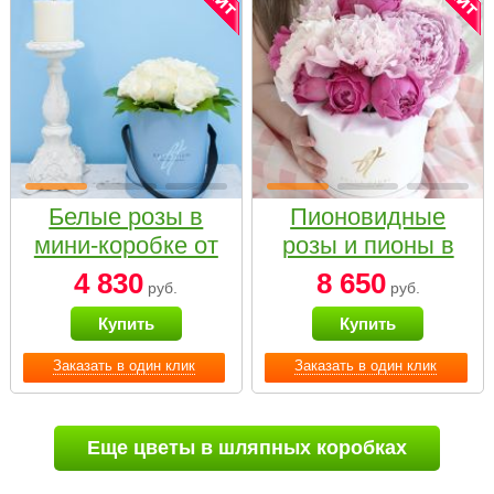
Белые розы в
Пионовидные
мини-коробке от
розы и пионы в
Bella Fiori
белой коробке
4 830
8 650
руб.
руб.
Small
Купить
Купить
Заказать в один клик
Заказать в один клик
Еще цветы в шляпных коробках