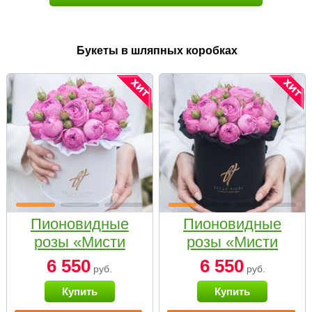
Букеты в шляпных коробках
Пионовидные
Пионовидные
розы «Мисти
розы «Мисти
бабблс» в белой
бабблс» в
6 550
6 550
руб.
руб.
коробке Small
черной коробке
Купить
Купить
Small