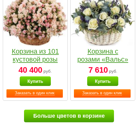
Корзина из 101
Корзина с
кустовой розы
розами «Вальс»
нежных тонов
40 400
7 610
руб.
руб.
Купить
Купить
Заказать в один клик
Заказать в один клик
Больше цветов в корзине