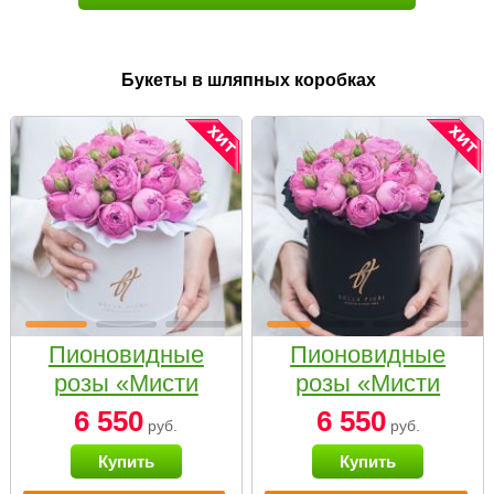
Букеты в шляпных коробках
Пионовидные
Пионовидные
розы «Мисти
розы «Мисти
бабблс» в белой
бабблс» в
6 550
6 550
руб.
руб.
коробке Small
черной коробке
Купить
Купить
Small