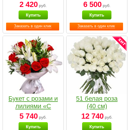
2 420
6 500
руб.
руб.
Купить
Купить
Заказать в один клик
Заказать в один клик
Букет с розами и
51 белая роза
лилиями «С
(40 см)
наилучшими
5 740
12 740
руб.
руб.
пожеланиями»
Купить
Купить