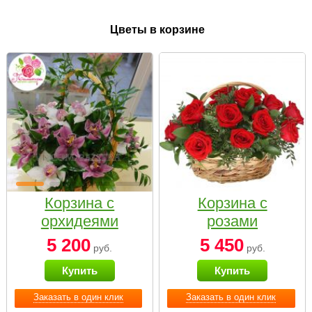
Цветы в корзине
Корзина с
Корзина с
орхидеями
розами
малая
«Красный
5 200
5 450
руб.
руб.
Париж»
Купить
Купить
Заказать в один клик
Заказать в один клик