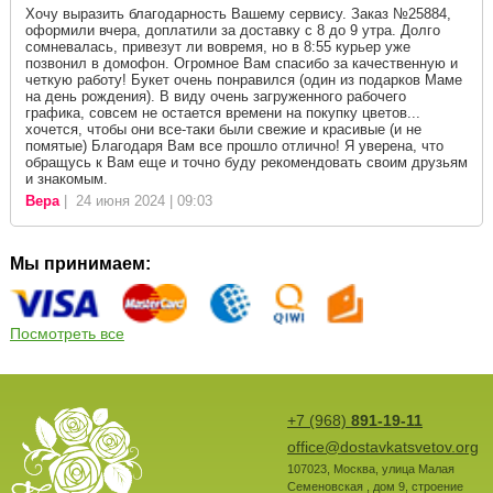
Хочу выразить благодарность Вашему сервису. Заказ №25884,
оформили вчера, доплатили за доставку с 8 до 9 утра. Долго
сомневалась, привезут ли вовремя, но в 8:55 курьер уже
позвонил в домофон. Огромное Вам спасибо за качественную и
четкую работу! Букет очень понравился (один из подарков Маме
на день рождения). В виду очень загруженного рабочего
графика, совсем не остается времени на покупку цветов...
хочется, чтобы они все-таки были свежие и красивые (и не
помятые) Благодаря Вам все прошло отлично! Я уверена, что
обращусь к Вам еще и точно буду рекомендовать своим друзьям
и знакомым.
Вера
| 24 июня 2024 | 09:03
Мы принимаем:
Посмотреть все
+7 (968)
891-19-11
office@dostavkatsvetov.org
107023
,
Москва
,
улица Малая
Семеновская , дом 9, строение