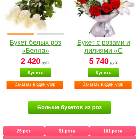
Букет белых роз
Букет с розами и
«Белла»
лилиями «С
наилучшими
2 420
5 740
руб.
руб.
пожеланиями»
Купить
Купить
Заказать в один клик
Заказать в один клик
Больше букетов из роз
25 роз
51 роза
101 роза