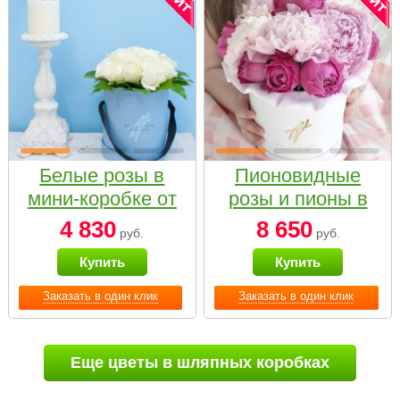
Белые розы в
Пионовидные
мини-коробке от
розы и пионы в
Bella Fiori
белой коробке
4 830
8 650
руб.
руб.
Small
Купить
Купить
Заказать в один клик
Заказать в один клик
Еще цветы в шляпных коробках