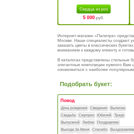
Сердца из роз
5 000
руб.
Интернет-магазин «Палитра» предста
Москве. Наши специалисты создают у
заказать цветы в классических букет
вниманием к каждому клиенту и готов
В каталогах представлены стильные бу
элегантные композиции нужного Вам ц
ознакомиться с наиболее популярным
Подобрать букет:
Повод
День рождения
Свидание
Выписка
Свадьба
Сюрприз
Юбилей
Траур
Выпускной
Люблю
Поздравляю
Выходи За Меня
Спасибо
Выздоравлив