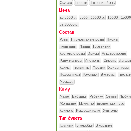
Скучаю
Прости
Татьянин День
Цена
до 5000 р.
5000 - 10000 р.
10000 - 15000
от 15000 р.
Состав
Розы
Пионовидные розы
Пионы
Тюльпаны
Лилии
Гортензии
Кустовые розы
Ирисы
Альстромерия
Ранункулюсы
Анемоны
Сирень
Ланды
Каллы
Гиацинты
Фрезии
Хризантемы
Подсолнухи
Ромашки
Эустомы
Гвозди
Мускари
Кому
Маме
Бабушке
Ребёнку
Семье
Любим
Женщине
Мужчине
Бизнеспартнеру
Коллеге
Руководителю
Учителю
Тип букета
Круглый
В коробке
В корзине