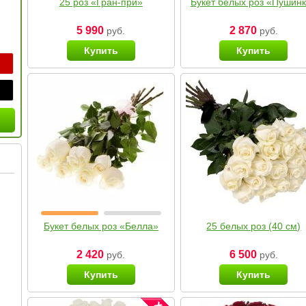
25 роз «Гран-при»
Букет белых роз «Пушин
5 990
2 870
руб.
руб.
Купить
Купить
Букет белых роз «Белла»
25 белых роз (40 см)
2 420
6 500
руб.
руб.
Купить
Купить