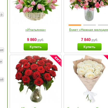
 р.
«Итальянка»
Букет «Нежная мелоди
9 860
7 840
руб.
руб.
Купить
Купить
ши
ки
ой