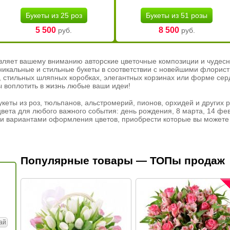
Букеты из 25 роз
Букеты из 51 розы
5 500
8 500
руб.
руб.
вляет вашему вниманию авторские цветочные композиции и чудесн
никальные и стильные букеты в соответствии с новейшими флорис
ах, стильных шляпных коробках, элегантных корзинах или форме се
ы воплотить в жизнь любые ваши идеи!
кеты из роз, тюльпанов, альстромерий, пионов, орхидей и других 
вета для любого важного события: день рождения, 8 марта, 14 фев
и вариантами оформления цветов, приобрести которые вы можете 
Популярные товары — ТОПы продаж
ай