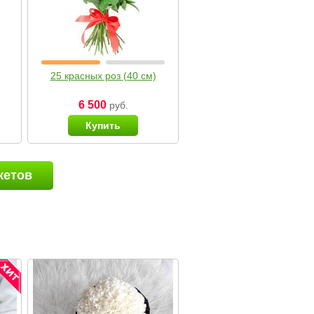
25 красных роз (40 см)
6 500
руб.
Купить
кетов