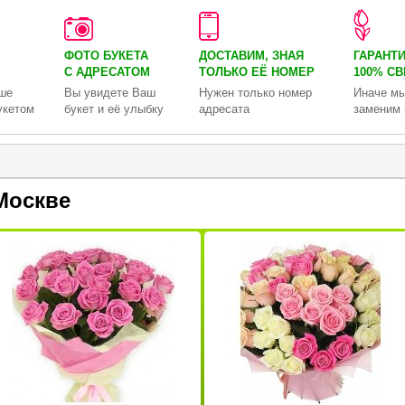
ФОТО БУКЕТА
ДОСТАВИМ, ЗНАЯ
ГАРАНТ
С АДРЕСАТОМ
ТОЛЬКО
ЕЁ НОМЕР
100% С
ше
Вы увидете Ваш
Нужен только номер
Иначе мы
укетом
букет и её улыбку
адресата
заменим 
Москве