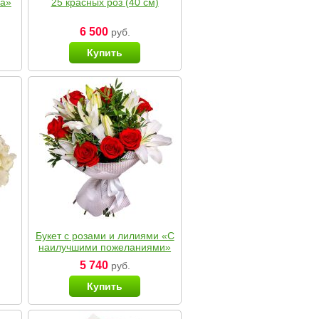
ка»
25 красных роз (40 см)
6 500
руб.
Купить
Букет с розами и лилиями «С
наилучшими пожеланиями»
5 740
руб.
Купить