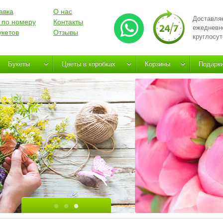
авка
О нас
Доставля
 по номеру
Контакты
ежедневн
укетов
Отзывы
круглосут
Букеты
Цветы в коробках
Корзины
Подарк