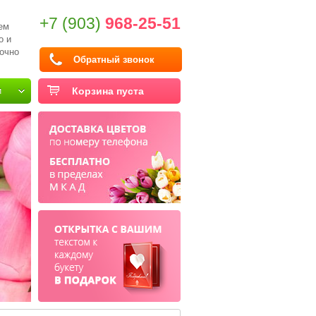
+7 (903)
968-25-51
ем
о и
очно
Обратный звонок
и
Корзина пуста