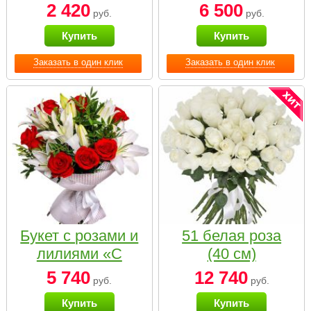
2 420
6 500
руб.
руб.
Купить
Купить
Заказать в один клик
Заказать в один клик
Букет с розами и
51 белая роза
лилиями «С
(40 см)
наилучшими
5 740
12 740
руб.
руб.
пожеланиями»
Купить
Купить