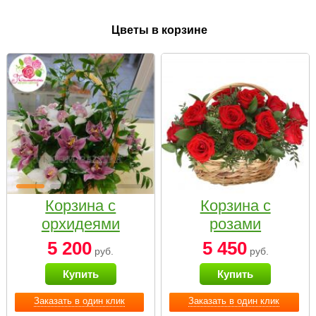
Цветы в корзине
Корзина с
Корзина с
орхидеями
розами
малая
«Красный
5 200
5 450
руб.
руб.
Париж»
Купить
Купить
Заказать в один клик
Заказать в один клик