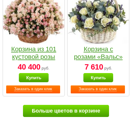
Корзина из 101
Корзина с
кустовой розы
розами «Вальс»
нежных тонов
40 400
7 610
руб.
руб.
Купить
Купить
Заказать в один клик
Заказать в один клик
Больше цветов в корзине