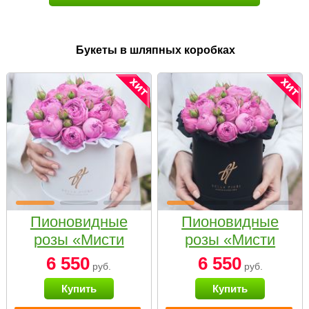
Букеты в шляпных коробках
Пионовидные
Пионовидные
розы «Мисти
розы «Мисти
бабблс» в белой
бабблс» в
6 550
6 550
руб.
руб.
коробке Small
черной коробке
Купить
Купить
Small