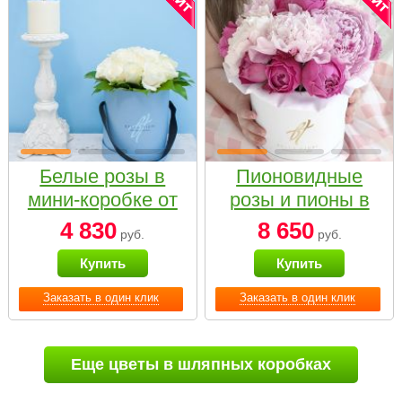
Белые розы в
Пионовидные
мини-коробке от
розы и пионы в
Bella Fiori
белой коробке
4 830
8 650
руб.
руб.
Small
Купить
Купить
Заказать в один клик
Заказать в один клик
Еще цветы в шляпных коробках