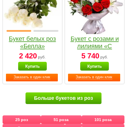
Букет белых роз
Букет с розами и
«Белла»
лилиями «С
наилучшими
2 420
5 740
руб.
руб.
пожеланиями»
Купить
Купить
Заказать в один клик
Заказать в один клик
Больше букетов из роз
25 роз
51 роза
101 роза