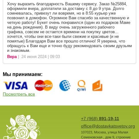
Хочу выразить благодарность Вашему сервису. Заказ №25884,
оформили вчера, доплатили за доставку с 8 до 9 утра. Долго
сомневалась, привезут ли вовремя, но в 8:55 курьер уже
позвонил в домофон. Огромное Вам спасибо за качественную и
четкую работу! Букет очень понравился (один из подарков Маме
на день рождения). В виду очень загруженного рабочего
графика, совсем не остается времени на покупку цветов...
хочется, чтобы они все-таки были свежие и красивые (и не
помятые) Благодаря Вам все прошло отлично! Я уверена, что
обращусь к Вам еще и точно буду рекомендовать своим друзьям
и знакомым.
Вера
| 24 июня 2024 | 09:03
Мы принимаем:
Посмотреть все
+7 (968)
891-19-11
office@dostavkatsvetov.org
107023
,
Москва
,
улица Малая
Семеновская , дом 9, строение